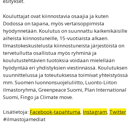
esitykset.
Kouluttajat ovat kiinnostavia osaajia ja kuten
Dodossa on tapana, myös vertaisoppimista
hyödynnetään. Koulutus on suunnattu kaikenikäisille
aiheista kiinnostuneille, 15-vuotiaista alkaen.
Ilmastokeskustelusta kiinnostuneista järjestöistä on
tervetullutta osallistua myös ryhminä ja
koulutustehtävien tuotoksia voidaan mielellään
hyödyntää eri yhdistyksien viestinnässä. Koulutuksen
suunnittelussa ja toteutuksessa toimivat yhteistyössä
mm. Suomen luonnonsuojeluliitto, Luonto-Liiton
ilmastoryhmä, Greenpeace Suomi, Plan International
Suomi, Fingo ja Climate move.
Lisätietoja:
Facebook-tapahtuma
,
Instagram
,
Twitter
#ilmastojamediat