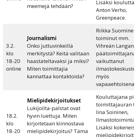
Lisäksi koulutta
meemejä tehdään?
Anton Verho,
Greenpeace.
Riikka Suominen
Journalismi
toiminut mm.
3.2.
Onko juttuvinkeillä
Vihreän Langan
klo
merkitystä? Keitä valitaan
päätoimittajana 
18-20
haastateltavaksi ja miksi?
vaikuttanut
online
Miten toimittajia
ilmastokeskuste
kannattaa kontaktoida?
myös
vapaaehtoisena.
Kouluttajana pit
Mielipidekirjoitukset
toimittajauran t
Lukijoilta-palstat ovat
Iina Soininen,
18.2.
hyvin luettuja. Miten
Ilmastotoiminta.f
klo
kirjoitetaan kiinnostava
Lisäksi kokeneis
18-20
mielipidekirjoitus? Tämä
mielipidekirjoitt