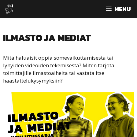
Siirry
MENU
sisältöön
ILMASTO JA MEDIAT
Mitä haluaisit oppia somevaikuttamisesta tai
lyhyiden videoiden tekemisestä? Miten tarjota
toimittajille ilmastoaiheita tai vastata itse
haastattelukysymyksiin?