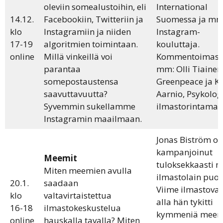
oleviin somealustoihin, eli
International
14.12.
Facebookiin, Twitteriin ja
Suomessa ja mm
klo
Instagramiin ja niiden
Instagram-
17-19
algoritmien toimintaan.
kouluttaja.
online
Millä vinkeillä voi
Kommentoimass
parantaa
mm: Olli Tiainen
somepostaustensa
Greenpeace ja Ki
saavuttavuutta?
Aarnio, Psykolog
Syvemmin sukellamme
ilmastorintama.
Instagramin maailmaan.
Jonas Biström on
kampanjoinut
Meemit
tuloksekkaasti 
Miten meemien avulla
ilmastolain puol
20.1.
saadaan
Viime ilmastovaa
klo
valtavirtaistettua
alla hän tykitti
16-18
ilmastokeskustelua
kymmeniä meem
online
hauskalla tavalla? Miten