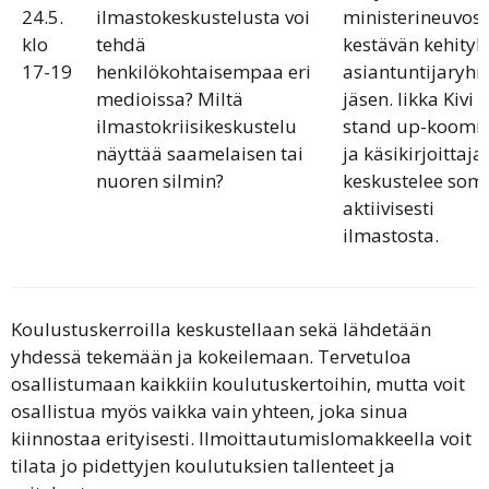
24.5.
ilmastokeskustelusta voi
ministerineuvos
klo
tehdä
kestävän kehityk
17-19
henkilökohtaisempaa eri
asiantuntijaryh
medioissa? Miltä
jäsen. Iikka Kivi 
ilmastokriisikeskustelu
stand up-koomi
näyttää saamelaisen tai
ja käsikirjoittaja
nuoren silmin?
keskustelee som
aktiivisesti
ilmastosta.
Koulustuskerroilla keskustellaan sekä lähdetään
yhdessä tekemään ja kokeilemaan. Tervetuloa
osallistumaan kaikkiin koulutuskertoihin, mutta voit
osallistua myös vaikka vain yhteen, joka sinua
kiinnostaa erityisesti. Ilmoittautumislomakkeella voit
tilata jo pidettyjen koulutuksien tallenteet ja