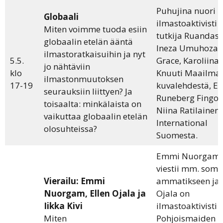
Puhujina nuori
Globaali
ilmastoaktivisti j
Miten voimme tuoda esiin
tutkija Ruandast
globaalin etelän ääntä
Ineza Umuhoza
ilmastoratkaisuihin ja nyt
5.5.
Grace, Karoliina
jo nähtäviin
klo
Knuuti Maailma
ilmastonmuutoksen
17-19
kuvalehdestä, Em
seurauksiin liittyen? Ja
Runeberg Fingost
toisaalta: minkälaista on
Niina Ratilainen 
vaikuttaa globaalin etelän
International
olosuhteissa?
Suomesta.
Emmi Nuorgam
viestii mm. some
Vierailu: Emmi
ammatikseen ja 
Nuorgam, Ellen Ojala ja
Ojala on
Iikka Kivi
ilmastoaktivisti 
Miten
Pohjoismaiden