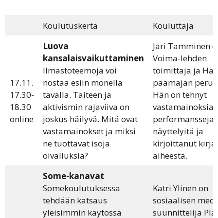
Koulutuskerta
Kouluttaja
Luova
Jari Tamminen o
kansalaisvaikuttaminen
Voima-lehden
Ilmastoteemoja voi
toimittaja ja Häi
17.11.
nostaa esiin monella
päämajan perust
17.30-
tavalla. Taiteen ja
Hän on tehnyt
18.30
aktivismin rajaviiva on
vastamainoksia,
online
joskus häilyvä. Mitä ovat
performansseja,
vastamainokset ja miksi
näyttelyitä ja
ne tuottavat isoja
kirjoittanut kirja
oivalluksia?
aiheesta.
Some-kanavat
Somekoulutuksessa
Katri Ylinen on
tehdään katsaus
sosiaalisen med
yleisimmin käytössä
suunnittelija Pla