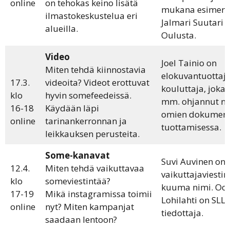
online
on tehokas keino lisätä
mukana esimerki
ilmastokeskustelua eri
Jalmari Suutari
alueilla.
Oulusta.
Video
Joel Tainio on
Miten tehdä kiinnostavia
elokuvantuottaja
17.3.
videoita? Videot erottuvat
kouluttaja, joka 
klo
hyvin somefeedeissä.
mm. ohjannut nu
16-18
Käydään läpi
omien dokument
online
tarinankerronnan ja
tuottamisessa.
leikkauksen perusteita.
Some-kanavat
Suvi Auvinen on
12.4.
Miten tehdä vaikuttavaa
vaikuttajaviesti
klo
someviestintää?
kuuma nimi. Oo
17-19
Mikä instagramissa toimii
Lohilahti on SLL:
online
nyt? Miten kampanjat
tiedottaja.
saadaan lentoon?