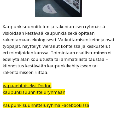
Kaupunkisuunnittelun ja rakentamisen ryhmässä
visioidaan kestävää kaupunkia sekä opitaan
rakentamaan ekologisesti. Vaikuttamisen keinoja ovat
työpajat, näyttelyt, vierailut kohteissa ja keskustelut
eri toimijoiden kanssa. Toimintaan osallistuminen ei
edellytä alan koulutusta tai ammatillista taustaa –
kiinnostus kestävään kaupunkikehitykseen tai
rakentamiseen riittää.
Vapaaehtoiseksi Dodon
kaupunkisuunnitteluryhmään
Kaupunkisuunnitteluryhmä Facebookissa