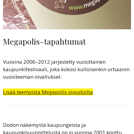
Megapolis-tapahtumat
Vuosina 2006–2012 järjestetty vuosittainen
kaupunkifestivaali, joka kokosi kulloisenkin urbaanin
vuositeeman oivallukset.
Lisää teemoista Megapolis-sivustoilta
Dodon näkemystä kaupungeista ja
kaupunkisuunnittelusta on jo vuonna 2001 koottu