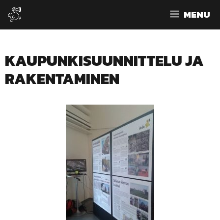
Siirry
MENU
sisältöön
KAUPUNKISUUNNITTELU JA
RAKENTAMINEN