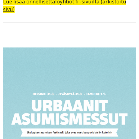
Lue lisää onnellisettaloyhtiot.fi -sivuilta (arkistoitu
sivu)