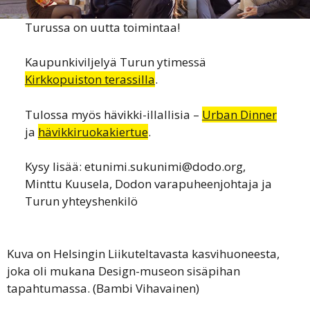
Turussa on uutta toimintaa!
Kaupunkiviljelyä Turun ytimessä
Kirkkopuiston terassilla
.
Tulossa myös hävikki-illallisia –
Urban Dinner
ja
hävikkiruokakiertue
.
Kysy lisää: etunimi.sukunimi@dodo.org,
Minttu Kuusela, Dodon varapuheenjohtaja ja
Turun yhteyshenkilö
Kuva on Helsingin Liikuteltavasta kasvihuoneesta,
joka oli mukana Design-museon sisäpihan
tapahtumassa. (Bambi Vihavainen)