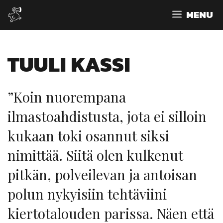
Siirry
MENU
sisältöön
TUULI KASSI
”Koin nuorempana
ilmastoahdistusta, jota ei silloin
kukaan toki osannut siksi
nimittää. Siitä olen kulkenut
pitkän, polveilevan ja antoisan
polun nykyisiin tehtäviini
kiertotalouden parissa. Näen että