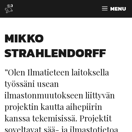
Siirry
MENU
sisältöön
MIKKO
STRAHLENDORFF
”Olen Ilmatieteen laitoksella
työssäni usean
ilmastonmuutokseen liittyvän
projektin kautta aihepiirin
kanssa tekemisissä. Projektit
soveltavat sää- ja ilmastotietoa