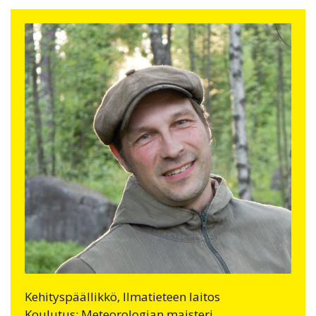
Kehityspäällikkö, Ilmatieteen laitos
Koulutus: Meteorologian maisteri