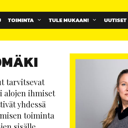
U
TOIMINTA
TULE MUKAAN!
UUTISET
OMÄKI
t tarvitsevat
ri alojen ihmiset
tivät yhdessä
hmisen toiminta
en sisälle.