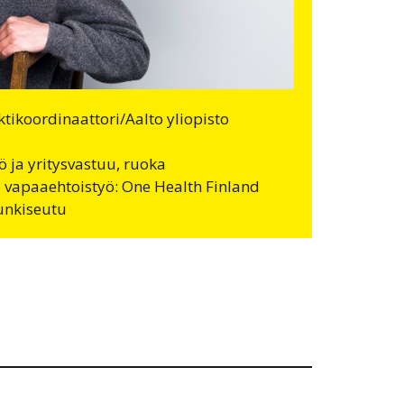
ektikoordinaattori/Aalto yliopisto
ö ja yritysvastuu, ruoka
i vapaaehtoistyö: One Health Finland
unkiseutu