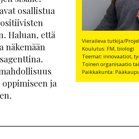
avat osallistua
sitiivisten
. Haluan, että
Vieraileva tutkija/Proj
ja näkemään
Koulutus: FM, biologi
Teemat: innovaatiot, ty
sagenttina.
Toinen organisaatio ta
 mahdollisuus
Paikkakunta: Pääkaup
oppimiseen ja
en.