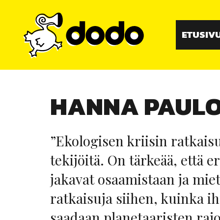
Siirry
sisältöön
ETUSIV
HANNA PAUL
”Ekologisen kriisin ratkaisu
tekijöitä. On tärkeää, että e
jakavat osaamistaan ja miet
ratkaisuja siihen, kuinka i
saadaan planetaaristen rajoj