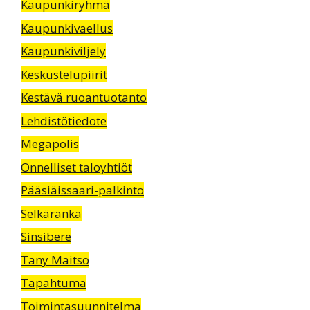
Kaupunkiryhmä
Kaupunkivaellus
Kaupunkiviljely
Keskustelupiirit
Kestävä ruoantuotanto
Lehdistötiedote
Megapolis
Onnelliset taloyhtiöt
Pääsiäissaari-palkinto
Selkäranka
Sinsibere
Tany Maitso
Tapahtuma
Toimintasuunnitelma