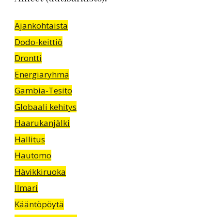
Ajankohtaista
Dodo-keittiö
Drontti
Energiaryhmä
Gambia-Tesito
Globaali kehitys
Haarukanjälki
Hallitus
Hautomo
Hävikkiruoka
Ilmari
Kääntöpöytä