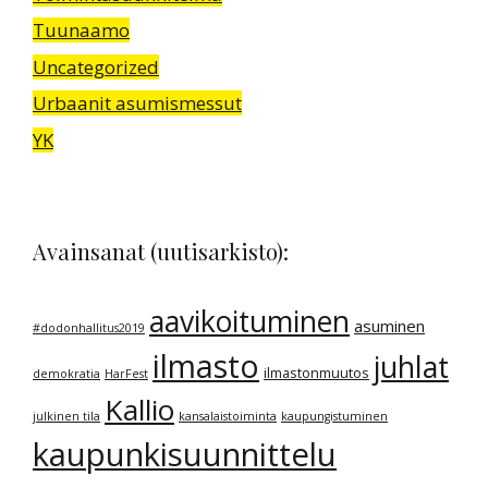
Tuunaamo
Uncategorized
Urbaanit asumismessut
YK
Avainsanat (uutisarkisto):
aavikoituminen
asuminen
#dodonhallitus2019
ilmasto
juhlat
ilmastonmuutos
demokratia
HarFest
Kallio
julkinen tila
kansalaistoiminta
kaupungistuminen
kaupunkisuunnittelu