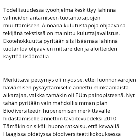
Todellisuudessa työohjelma keskittyy lähinnä
välineiden antamiseen tuotantotapojen
muuttamiseen. Ainoana kulutustapoja ohjaavana
tekijänä tekstissä on mainittu kuluttajavalistus.
Ekotehokkuutta pyritään siis lisäämää lähinnä
tuotantoa ohjaavien mittareiden ja aloitteiden
käyttöä lisäämällä.
Merkittävä pettymys oli myös se, ettei luonnonvarojen
häviämisen pysäyttämiselle annettu minkäänlaista
aikarajaa, vaikka tämäkin oli EU:n painopisteenä. Nyt
tähän pyritään vain mahdollisimman pian.
Biodiversiteetin hupenemisen merkittävälle
hidastamiselle annettiin tavoitevuodeksi 2010.
Tämäkin on sikäli huono ratkaisu, että keväällä
Haagissa pidetyssä biodiversiteettikokouksessa