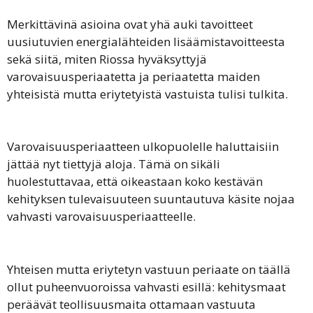
Merkittävinä asioina ovat yhä auki tavoitteet
uusiutuvien energialähteiden lisäämistavoitteesta
sekä siitä, miten Riossa hyväksyttyjä
varovaisuusperiaatetta ja periaatetta maiden
yhteisistä mutta eriytetyistä vastuista tulisi tulkita.
Varovaisuusperiaatteen ulkopuolelle haluttaisiin
jättää nyt tiettyjä aloja. Tämä on sikäli
huolestuttavaa, että oikeastaan koko kestävän
kehityksen tulevaisuuteen suuntautuva käsite nojaa
vahvasti varovaisuusperiaatteelle.
Yhteisen mutta eriytetyn vastuun periaate on täällä
ollut puheenvuoroissa vahvasti esillä: kehitysmaat
peräävät teollisuusmaita ottamaan vastuuta