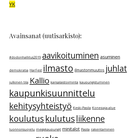
YK
Avainsanat (uutisarkisto):
aavikoituminen
asuminen
#dodonhallitus2019
ilmasto
juhlat
ilmastonmuutos
demokratia
HarFest
Kallio
julkinen tila
kansalaistoiminta
kaupungistuminen
kaupunkisuunnittelu
kehitysyhteistyö
Keski-Pasila
Konepaja-alue
kulutus
koulutus
liikenne
minitalot
luonnonsuojelu
megakaupungit
Pasila
rakentaminen