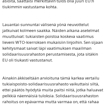
asioita, saattaisi merkittävin tulos olla juuri EU:n
tiukimmin vastustama kohta.
Lauantai-sunnuntai välisenä yönä neuvottelut
jatkuivat kolmeen saakka. Näiden aikana asetelmat
muuttuivat: tukiaisten poistoa koskeva vaatimus
lieveni WTO-kierroksen mukaisiin linjoihin. Sen sijaan
kehitysmaat saivat läpi vaatimuksen maailman
solidaarisuusrahaston perustamisesta, jota sitäkin
EU oli tiukasti vastustanut.
Ainakin äkkiseltään arvioituna tämä karkea vertailu
tukiaispoisto-solidaarisuusrahasto vaikuttaisi siltä,
ettei päätös hyödytä muita paitsi niitä, jotka haluavat
pelkkiä näennäisiä tuloksia. Solidaarisuusrahaston
rahoitus on epävarma mutta varmaa on, että rahaa