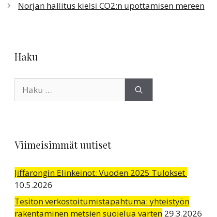
Norjan hallitus kielsi CO2:n upottamisen mereen
Haku
Haku:
Viimeisimmät uutiset
Jiffarongin Elinkeinot: Vuoden 2025 Tulokset
10.5.2026
Tesiton verkostoitumistapahtuma: yhteistyön
rakentaminen metsien suojelua varten
29.3.2026