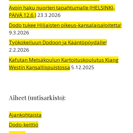
Avoin haku nuorten tapahtumalle (HELSINKI-
PÄIVÄ 12.6.)
23.3.2026
Dodo tukee Hiljaisten oikeus-kansalaisaloitetta!
9.3.2026
Työkokeiluun Dodoon ja Kääntöpöydälle!
2.2.2026
Kafutan Metsäkoulun Kartoituskoulutus Kiang
Westin Kansallispuistossa
5.12.2025
Aiheet (uutisarkisto):
Ajankohtaista
Dodo-keittiö