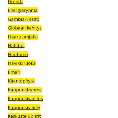
Drontti
Energiaryhmä
Gambia-Tesito
Globaali kehitys
Haarukanjälki
Hallitus
Hautomo
Hävikkiruoka
Ilmari
Kääntöpöytä
Kaupunkiryhmä
Kaupunkivaellus
Kaupunkiviljely
Keskustelupiirit