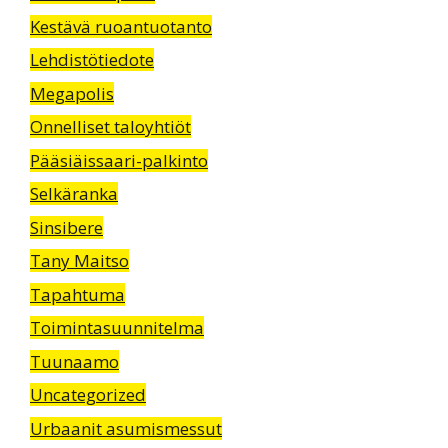
Kestävä ruoantuotanto
Lehdistötiedote
Megapolis
Onnelliset taloyhtiöt
Pääsiäissaari-palkinto
Selkäranka
Sinsibere
Tany Maitso
Tapahtuma
Toimintasuunnitelma
Tuunaamo
Uncategorized
Urbaanit asumismessut