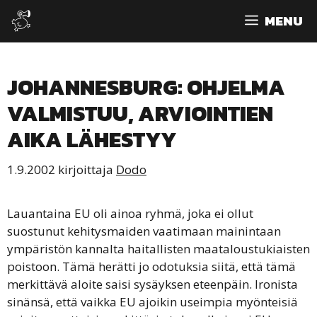
Siirry
MENU
sisältöön
JOHANNESBURG: OHJELMA
VALMISTUU, ARVIOINTIEN
AIKA LÄHESTYY
1.9.2002
kirjoittaja
Dodo
Lauantaina EU oli ainoa ryhmä, joka ei ollut
suostunut kehitysmaiden vaatimaan mainintaan
ympäristön kannalta haitallisten maataloustukiaisten
poistoon. Tämä herätti jo odotuksia siitä, että tämä
merkittävä aloite saisi sysäyksen eteenpäin. Ironista
sinänsä, että vaikka EU ajoikin useimpia myönteisiä