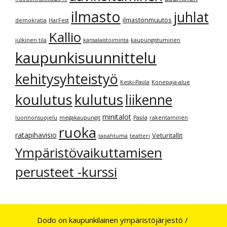
ilmasto
juhlat
ilmastonmuutos
demokratia
HarFest
Kallio
julkinen tila
kansalaistoiminta
kaupungistuminen
kaupunkisuunnittelu
kehitysyhteistyö
Keski-Pasila
Konepaja-alue
kulutus
koulutus
liikenne
minitalot
luonnonsuojelu
megakaupungit
Pasila
rakentaminen
ruoka
ratapihavisio
Veturitallit
tapahtuma
teatteri
Ympäristövaikuttamisen
perusteet -kurssi
Dodo on kaupunkilainen ympäristöjärjestö /