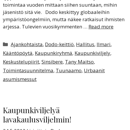
toimintaa vuoden mittaan siihen suuntaan, mihin
jäsenistö sitä vie. Dodo keskittyy globaaleihin
ympäristöongelmiin, mutta näkee ratkaisut ihmisten
arjessa. Tulevien vuosikymmenten …
Read more
Kategoriat
Ajankohtaista
,
Dodo-keittiö
,
Hallitus
,
Ilmari
,
Kääntöpöytä
,
Kaupunkiryhmä
,
Kaupunkiviljely
,
Keskustelupiirit
,
Sinsibere
,
Tany Maitso
,
Toimintasuunnitelma
,
Tuunaamo
,
Urbaanit
asumismessut
Kaupunkiviljelyä
lavakaulusviljelmin!