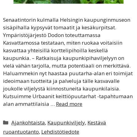
Senaatintorin kulmalla Helsingin kaupunginmuseon
sisäpihalla kypsyvät tomaatit ja kesäkurpitsat.
Ympäristöjärjestö Dodon toteuttamassa
Kasvattamossa testataan, miten ruokaa voitaisiin
kasvattaa yhteisillä korttelipihoilla keskellä
kaupunkia. – Ratkaisuja kaupunkipihaviljelyyn on
vielä vähän tarjolla, mutta potentiaali on merkittävä.
Haluammekin nyt haastaa puutarha-alan eri toimijat
ideoimaan tuotteita ja palveluja tälle kasvavalle
joukolle viljelystä kiinnostuneita kaupunkilaisia.
Kutsuimme Urbaanit keittiöpuutarhat -tapahtumaan
alan ammattilaisia …
Read more
Kategoriat
Ajankohtaista
,
Kaupunkiviljely
,
Kestävä
ruoantuotanto
,
Lehdistötiedote