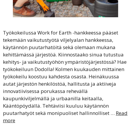
Työkokeilussa Work for Earth -hankkeessa pääset
tekemään vaikutustyötä viljelyalan hankkeessa,
käytännön puutarhatöitä sekä olemaan mukana
kehittämässä järjestöä. Kiinnostaako sinua tutustua
kehitys- ja vaikutustyöhön ympäristöjärjestössä? Hae
työkokeiluun Dodolla! Kolmen kuukauden mittainen
työkokeilu koostuu kahdesta osasta. Heinäkuussa
autat järjestön henkilöstöä, hallitusta ja aktiiveja
innovatiivisessa porukassa rehevällä
kaupunkiviljelmällä ja urbaanilla keitaalla,
Kääntöpöydällä. Tehtäviisi kuuluu käytännön
puutarhatyöt sekä monipuoliset hallinnolliset …
Read
more