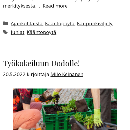
merkityksestä. …
Read more
Kategoriat
Ajankohtaista
,
Kääntöpöytä
,
Kaupunkiviljely
Avainsanat
juhlat
,
Kääntöpöytä
Työkokeiluun Dodolle!
20.5.2022
kirjoittaja
Milo Keinanen