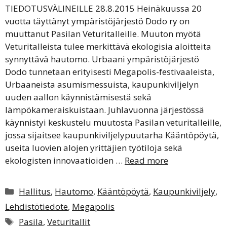
TIEDOTUSVÄLINEILLE 28.8.2015 Heinäkuussa 20
vuotta täyttänyt ympäristöjärjestö Dodo ry on
muuttanut Pasilan Veturitalleille. Muuton myötä
Veturitalleista tulee merkittävä ekologisia aloitteita
synnyttävä hautomo. Urbaani ympäristöjärjestö
Dodo tunnetaan erityisesti Megapolis-festivaaleista,
Urbaaneista asumismessuista, kaupunkiviljelyn
uuden aallon käynnistämisestä sekä
lämpökameraiskuistaan. Juhlavuonna järjestössä
käynnistyi keskustelu muutosta Pasilan veturitalleille,
jossa sijaitsee kaupunkiviljelypuutarha Kääntöpöytä,
useita luovien alojen yrittäjien työtiloja sekä
ekologisten innovaatioiden …
Read more
Kategoriat
Hallitus
,
Hautomo
,
Kääntöpöytä
,
Kaupunkiviljely
,
Lehdistötiedote
,
Megapolis
Avainsanat
Pasila
,
Veturitallit