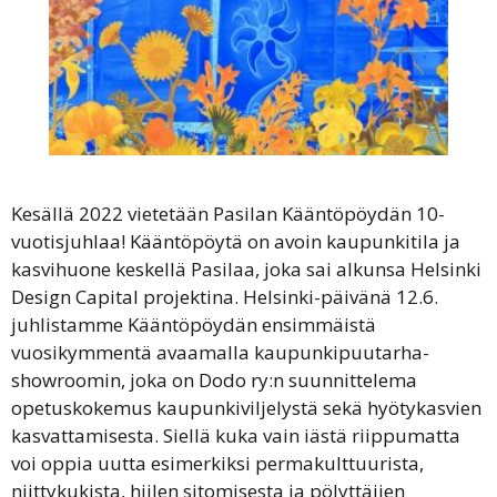
Kesällä 2022 vietetään Pasilan Kääntöpöydän 10-
vuotisjuhlaa! Kääntöpöytä on avoin kaupunkitila ja
kasvihuone keskellä Pasilaa, joka sai alkunsa Helsinki
Design Capital projektina. Helsinki-päivänä 12.6.
juhlistamme Kääntöpöydän ensimmäistä
vuosikymmentä avaamalla kaupunkipuutarha-
showroomin, joka on Dodo ry:n suunnittelema
opetuskokemus kaupunkiviljelystä sekä hyötykasvien
kasvattamisesta. Siellä kuka vain iästä riippumatta
voi oppia uutta esimerkiksi permakulttuurista,
niittykukista, hiilen sitomisesta ja pölyttäjien