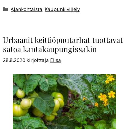
Kategoriat
Ajankohtaista
,
Kaupunkiviljely
Urbaanit keittiöpuutarhat tuottavat
satoa kantakaupungissakin
28.8.2020
kirjoittaja
Elisa