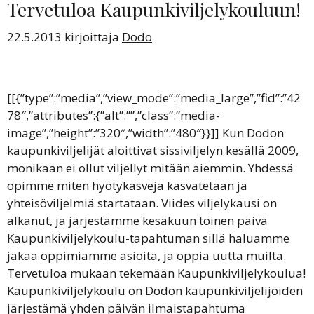
Tervetuloa Kaupunkiviljelykouluun!
22.5.2013
kirjoittaja
Dodo
[[{”type”:”media”,”view_mode”:”media_large”,”fid”:”42
78″,”attributes”:{”alt”:””,”class”:”media-
image”,”height”:”320″,”width”:”480″}}]] Kun Dodon
kaupunkiviljelijät aloittivat sissiviljelyn kesällä 2009,
monikaan ei ollut viljellyt mitään aiemmin. Yhdessä
opimme miten hyötykasveja kasvatetaan ja
yhteisöviljelmiä startataan. Viides viljelykausi on
alkanut, ja järjestämme kesäkuun toinen päivä
Kaupunkiviljelykoulu-tapahtuman sillä haluamme
jakaa oppimiamme asioita, ja oppia uutta muilta.
Tervetuloa mukaan tekemään Kaupunkiviljelykoulua!
Kaupunkiviljelykoulu on Dodon kaupunkiviljelijöiden
järjestämä yhden päivän ilmaistapahtuma