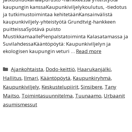
kaupungin kanssaKaupunkiviljelykoulutus, -tiedotus
ja tutkimustoimintaa kehitetäänKansainvälistä
kaupunkiviljely-yhteistyötä Grundtvig-hankkeen
puitteissaSyötävä puisto
MustikkamaallePienpalstatoiminta Kalasatamassa ja
SuvilahdessaKääntöpöytä: Kaupunkiviljelyn ja
ekologisen kaupungin veturi …
Read more
Kategoriat
Ajankohtaista
,
Dodo-keittiö
,
Haarukanjälki
,
Hallitus
,
Ilmari
,
Kääntöpöytä
,
Kaupunkiryhmä
,
Kaupunkiviljely
,
Keskustelupiirit
,
Sinsibere
,
Tany
Maitso
,
Toimintasuunnitelma
,
Tuunaamo
,
Urbaanit
asumismessut