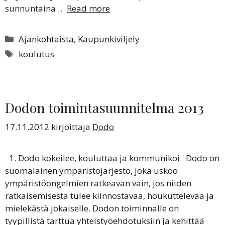
sunnuntaina …
Read more
Kategoriat
Ajankohtaista
,
Kaupunkiviljely
Avainsanat
koulutus
Dodon toimintasuunnitelma 2013
17.11.2012
kirjoittaja
Dodo
1. Dodo kokeilee, kouluttaa ja kommunikoi Dodo on
suomalainen ympäristöjärjestö, joka uskoo
ympäristöongelmien ratkeavan vain, jos niiden
ratkaisemisesta tulee kiinnostavaa, houkuttelevaa ja
mielekästä jokaiselle. Dodon toiminnalle on
tyypillistä tarttua yhteistyöehdotuksiin ja kehittää