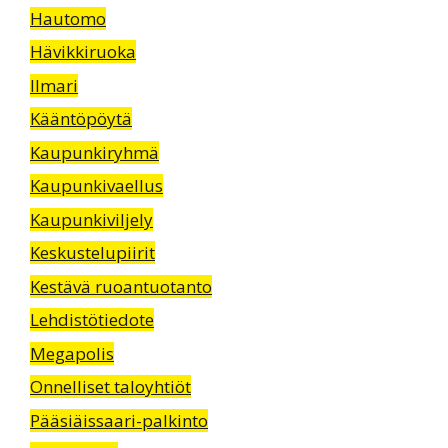
Hautomo
Hävikkiruoka
Ilmari
Kääntöpöytä
Kaupunkiryhmä
Kaupunkivaellus
Kaupunkiviljely
Keskustelupiirit
Kestävä ruoantuotanto
Lehdistötiedote
Megapolis
Onnelliset taloyhtiöt
Pääsiäissaari-palkinto