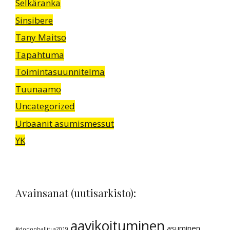
Selkäranka
Sinsibere
Tany Maitso
Tapahtuma
Toimintasuunnitelma
Tuunaamo
Uncategorized
Urbaanit asumismessut
YK
Avainsanat (uutisarkisto):
aavikoituminen
asuminen
#dodonhallitus2019