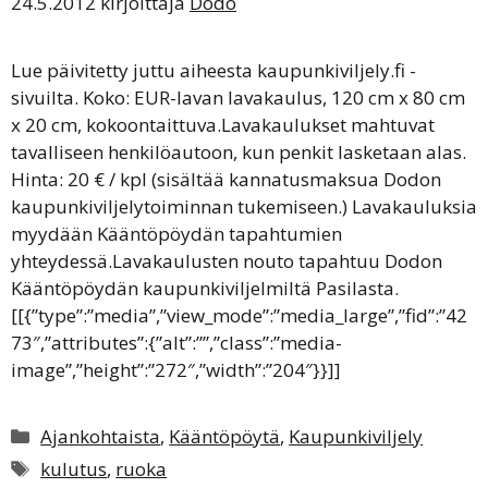
24.5.2012
kirjoittaja
Dodo
Lue päivitetty juttu aiheesta kaupunkiviljely.fi -
sivuilta. Koko: EUR-lavan lavakaulus, 120 cm x 80 cm
x 20 cm, kokoontaittuva.Lavakaulukset mahtuvat
tavalliseen henkilöautoon, kun penkit lasketaan alas.
Hinta: 20 € / kpl (sisältää kannatusmaksua Dodon
kaupunkiviljelytoiminnan tukemiseen.) Lavakauluksia
myydään Kääntöpöydän tapahtumien
yhteydessä.Lavakaulusten nouto tapahtuu Dodon
Kääntöpöydän kaupunkiviljelmiltä Pasilasta.
[[{”type”:”media”,”view_mode”:”media_large”,”fid”:”42
73″,”attributes”:{”alt”:””,”class”:”media-
image”,”height”:”272″,”width”:”204″}}]]
Kategoriat
Ajankohtaista
,
Kääntöpöytä
,
Kaupunkiviljely
Avainsanat
kulutus
,
ruoka