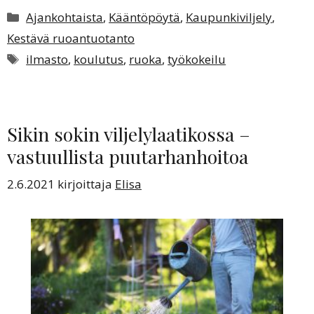
Kategoriat
Ajankohtaista
,
Kääntöpöytä
,
Kaupunkiviljely
,
Kestävä ruoantuotanto
Avainsanat
ilmasto
,
koulutus
,
ruoka
,
työkokeilu
Sikin sokin viljelylaatikossa –
vastuullista puutarhanhoitoa
2.6.2021
kirjoittaja
Elisa