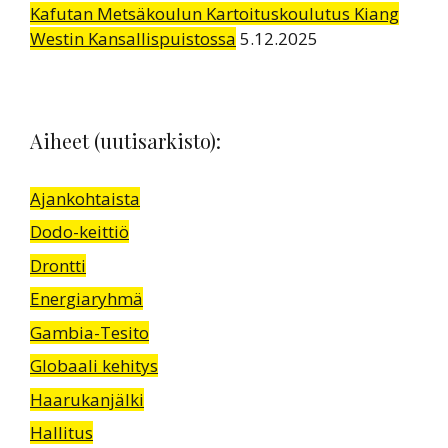
Kafutan Metsäkoulun Kartoituskoulutus Kiang
Westin Kansallispuistossa
5.12.2025
Aiheet (uutisarkisto):
Ajankohtaista
Dodo-keittiö
Drontti
Energiaryhmä
Gambia-Tesito
Globaali kehitys
Haarukanjälki
Hallitus