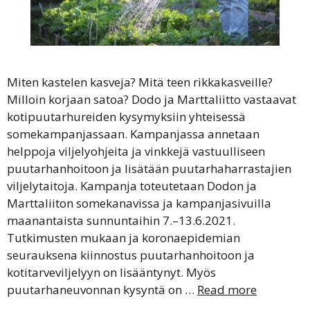
Miten kastelen kasveja? Mitä teen rikkakasveille?
Milloin korjaan satoa? Dodo ja Marttaliitto vastaavat
kotipuutarhureiden kysymyksiin yhteisessä
somekampanjassaan. Kampanjassa annetaan
helppoja viljelyohjeita ja vinkkejä vastuulliseen
puutarhanhoitoon ja lisätään puutarhaharrastajien
viljelytaitoja. Kampanja toteutetaan Dodon ja
Marttaliiton somekanavissa ja kampanjasivuilla
maanantaista sunnuntaihin 7.–13.6.2021.
Tutkimusten mukaan ja koronaepidemian
seurauksena kiinnostus puutarhanhoitoon ja
kotitarveviljelyyn on lisääntynyt. Myös
puutarhaneuvonnan kysyntä on …
Read more