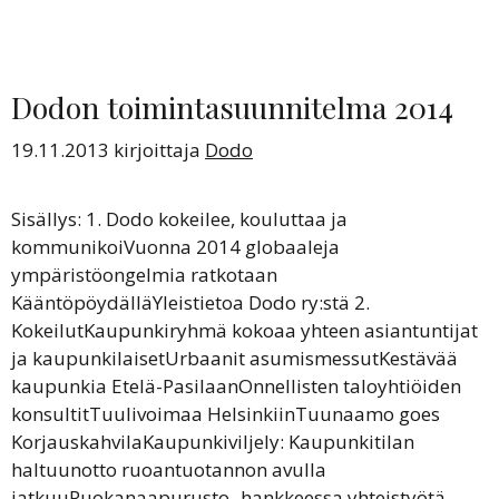
Dodon toimintasuunnitelma 2014
19.11.2013
kirjoittaja
Dodo
Sisällys: 1. Dodo kokeilee, kouluttaa ja
kommunikoiVuonna 2014 globaaleja
ympäristöongelmia ratkotaan
KääntöpöydälläYleistietoa Dodo ry:stä 2.
KokeilutKaupunkiryhmä kokoaa yhteen asiantuntijat
ja kaupunkilaisetUrbaanit asumismessutKestävää
kaupunkia Etelä-PasilaanOnnellisten taloyhtiöiden
konsultitTuulivoimaa HelsinkiinTuunaamo goes
KorjauskahvilaKaupunkiviljely: Kaupunkitilan
haltuunotto ruoantuotannon avulla
jatkuuRuokanaapurusto -hankkeessa yhteistyötä