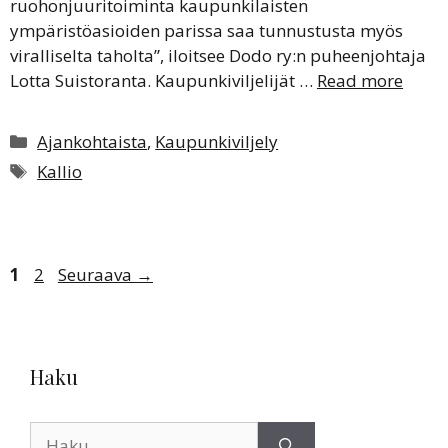
ruohonjuuritoiminta kaupunkilaisten
ympäristöasioiden parissa saa tunnustusta myös
viralliselta taholta”, iloitsee Dodo ry:n puheenjohtaja
Lotta Suistoranta. Kaupunkiviljelijät …
Read more
Kategoriat
Ajankohtaista
,
Kaupunkiviljely
Avainsanat
Kallio
Sivu
Sivu
1
2
Seuraava
→
Haku
Haku: