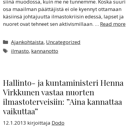
siinä muodossa, kuin me ne tunnemme. Koska suuri
osa maailman päättäjistä ei ole kyennyt ottamaan
käsiinsä johtajuutta ilmastokriisin edessä, lapset ja
nuoret ovat tehneet sen aktivismillaan. …
Read more
Kategoriat
Ajankohtaista
,
Uncategorized
Avainsanat
ilmasto
,
kannanotto
Hallinto- ja kuntaministeri Henna
Virkkunen vastaa nuorten
ilmastoterveisiin: ”Aina kannattaa
vaikuttaa”
12.1.2013
kirjoittaja
Dodo