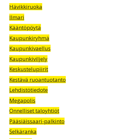
Hävikkiruoka
Ilmari
Kääntöpöytä
Kaupunkiryhmä
Kaupunkivaellus
Kaupunkiviljely
Keskustelupiirit
Kestävä ruoantuotanto
Lehdistötiedote
Megapolis
Onnelliset taloyhtiöt
Pääsiäissaari-palkinto
Selkäranka