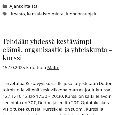
Kategoriat
Ajankohtaista
Avainsanat
ilmasto
,
kansalaistoiminta
,
luonnonsuojelu
Tehdään yhdessä kestävämpi
elämä, organisaatio ja yhteiskunta -
kurssi
15.10.2025
kirjoittaja
Malm
Tervetuloa Kestävyyskurssille joka järjestetään Dodon
toimistolla viitenä keskiviikkona marras-joulukuussa,
12.11.-10.12 klo 17:30 – 20:30. Kurssi on kaikille avoin,
sen hinta on 30€, Dodon jäseniltä 20€. Opintokeskus
Visio tukee kurssia. Kurssikieli on suomi. Kurssilla