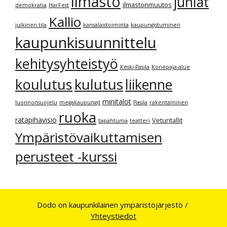
ilmasto
juhlat
ilmastonmuutos
demokratia
HarFest
Kallio
julkinen tila
kansalaistoiminta
kaupungistuminen
kaupunkisuunnittelu
kehitysyhteistyö
Keski-Pasila
Konepaja-alue
kulutus
koulutus
liikenne
minitalot
luonnonsuojelu
megakaupungit
Pasila
rakentaminen
ruoka
ratapihavisio
Veturitallit
tapahtuma
teatteri
Ympäristövaikuttamisen
perusteet -kurssi
Dodo on kaupunkilainen ympäristöjärjestö /
Yhteystiedot