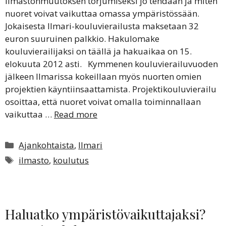
ilmastonmuutoksen torjumiseksi jo tehdään ja miten
nuoret voivat vaikuttaa omassa ympäristössään.
Jokaisesta Ilmari-kouluvierailusta maksetaan 32
euron suuruinen palkkio. Hakulomake
kouluvierailijaksi on täällä ja hakuaikaa on 15.
elokuuta 2012 asti. Kymmenen kouluvierailuvuoden
jälkeen Ilmarissa kokeillaan myös nuorten omien
projektien käyntiinsaattamista. Projektikouluvierailu
osoittaa, että nuoret voivat omalla toiminnallaan
vaikuttaa …
Read more
Kategoriat
Ajankohtaista
,
Ilmari
Avainsanat
ilmasto
,
koulutus
Haluatko ympäristövaikuttajaksi?