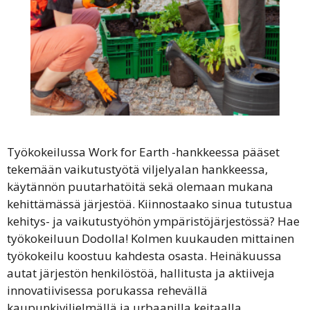
Työkokeilussa Work for Earth -hankkeessa pääset
tekemään vaikutustyötä viljelyalan hankkeessa,
käytännön puutarhatöitä sekä olemaan mukana
kehittämässä järjestöä. Kiinnostaako sinua tutustua
kehitys- ja vaikutustyöhön ympäristöjärjestössä? Hae
työkokeiluun Dodolla! Kolmen kuukauden mittainen
työkokeilu koostuu kahdesta osasta. Heinäkuussa
autat järjestön henkilöstöä, hallitusta ja aktiiveja
innovatiivisessa porukassa rehevällä
kaupunkiviljelmällä ja urbaanilla keitaalla,