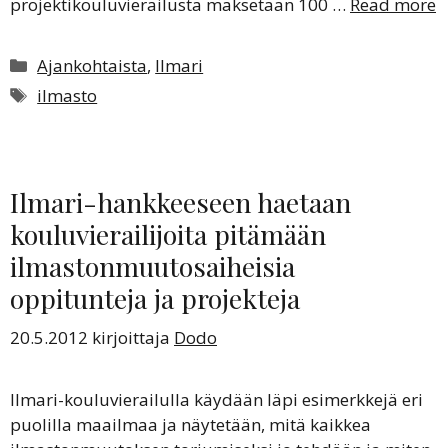
projektikouluvierailusta maksetaan 100 …
Read more
Kategoriat
Ajankohtaista
,
Ilmari
Avainsanat
ilmasto
Ilmari-hankkeeseen haetaan
kouluvierailijoita pitämään
ilmastonmuutosaiheisia
oppitunteja ja projekteja
20.5.2012
kirjoittaja
Dodo
Ilmari-kouluvierailulla käydään läpi esimerkkejä eri
puolilla maailmaa ja näytetään, mitä kaikkea