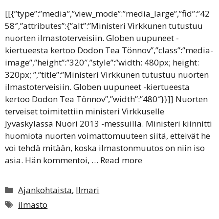
[[{”type”:”media”,”view_mode”:”media_large”,”fid”:”42
58″,”attributes”:{”alt”:”Ministeri Virkkunen tutustuu
nuorten ilmastoterveisiin. Globen uupuneet -
kiertueesta kertoo Dodon Tea Tönnov”,”class”:”media-
image”,”height”:”320″,”style”:”width: 480px; height:
320px; ”,”title”:”Ministeri Virkkunen tutustuu nuorten
ilmastoterveisiin. Globen uupuneet -kiertueesta
kertoo Dodon Tea Tönnov”,”width”:”480″}}]] Nuorten
terveiset toimitettiin ministeri Virkkuselle
Jyväskylässä Nuori 2013 -messuilla. Ministeri kiinnitti
huomiota nuorten voimattomuuteen siitä, etteivät he
voi tehdä mitään, koska ilmastonmuutos on niin iso
asia. Hän kommentoi, …
Read more
Kategoriat
Ajankohtaista
,
Ilmari
Avainsanat
ilmasto