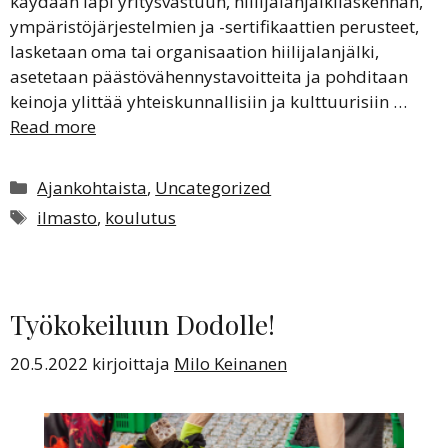
käydään läpi yritysvastuun, hiilijalanjälkilaskennan,
ympäristöjärjestelmien ja -sertifikaattien perusteet,
lasketaan oma tai organisaation hiilijalanjälki,
asetetaan päästövähennystavoitteita ja pohditaan
keinoja ylittää yhteiskunnallisiin ja kulttuurisiin …
Read more
Kategoriat
Ajankohtaista
,
Uncategorized
Avainsanat
ilmasto
,
koulutus
Työkokeiluun Dodolle!
20.5.2022
kirjoittaja
Milo Keinanen