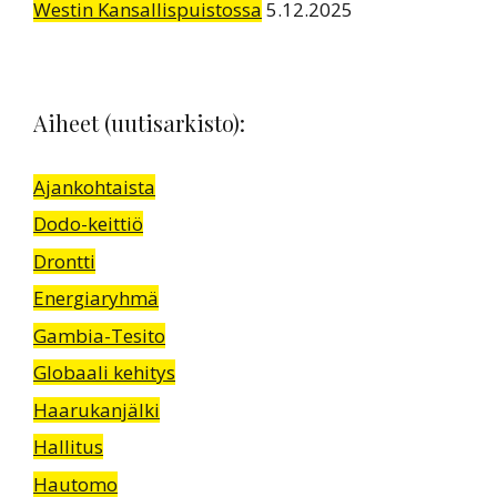
Westin Kansallispuistossa
5.12.2025
Aiheet (uutisarkisto):
Ajankohtaista
Dodo-keittiö
Drontti
Energiaryhmä
Gambia-Tesito
Globaali kehitys
Haarukanjälki
Hallitus
Hautomo