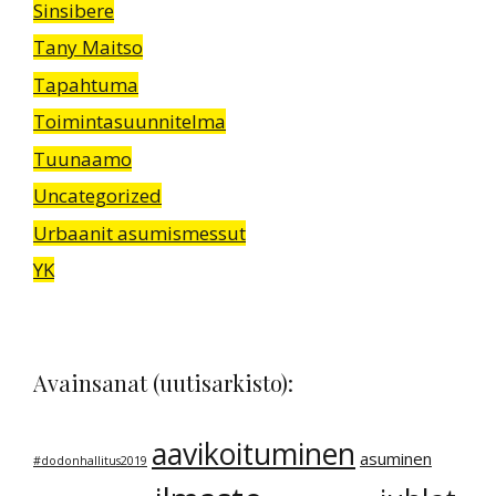
Sinsibere
Tany Maitso
Tapahtuma
Toimintasuunnitelma
Tuunaamo
Uncategorized
Urbaanit asumismessut
YK
Avainsanat (uutisarkisto):
aavikoituminen
asuminen
#dodonhallitus2019