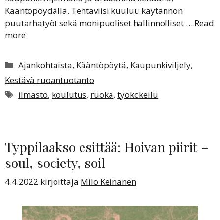
Kääntöpöydällä. Tehtäviisi kuuluu käytännön
puutarhatyöt sekä monipuoliset hallinnolliset …
Read
more
Kategoriat
Ajankohtaista
,
Kääntöpöytä
,
Kaupunkiviljely
,
Kestävä ruoantuotanto
Avainsanat
ilmasto
,
koulutus
,
ruoka
,
työkokeilu
Typpilaakso esittää: Hoivan piirit –
soul, society, soil
4.4.2022
kirjoittaja
Milo Keinanen