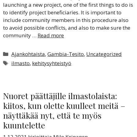
launching a new project, one of the first things to do is
to identify project beneficiaries. It is important to
include community members in this procedure also
to avoid possible conflicts, and also to make sure the
community …
Read more
Kategoriat
Ajankohtaista
,
Gambia-Tesito
,
Uncategorized
Avainsanat
ilmasto
,
kehitysyhteistyö
Nuoret päättäjille ilmastolaista:
kiitos, kun olette kuulleet meitä –
näyttäkää nyt, että te myös
kuuntelette
1.12.2021
kirjoittaja
Milo Keinanen