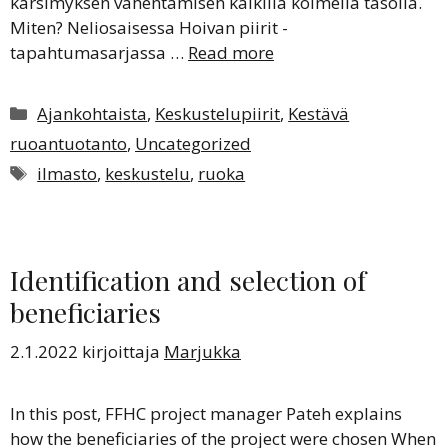
kärsimyksen vähentämisen kaikilla kolmella tasolla.
Miten? Neliosaisessa Hoivan piirit -
tapahtumasarjassa …
Read more
Kategoriat
Ajankohtaista
,
Keskustelupiirit
,
Kestävä
ruoantuotanto
,
Uncategorized
Avainsanat
ilmasto
,
keskustelu
,
ruoka
Identification and selection of
beneficiaries
2.1.2022
kirjoittaja
Marjukka
In this post, FFHC project manager Pateh explains
how the beneficiaries of the project were chosen When