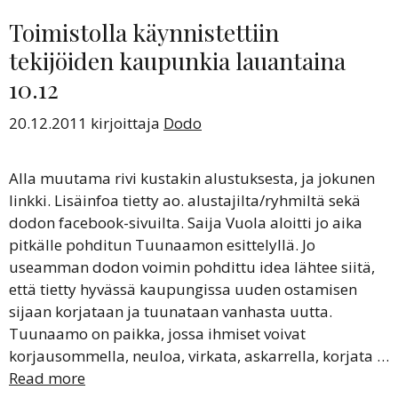
Toimistolla käynnistettiin
tekijöiden kaupunkia lauantaina
10.12
20.12.2011
kirjoittaja
Dodo
Alla muutama rivi kustakin alustuksesta, ja jokunen
linkki. Lisäinfoa tietty ao. alustajilta/ryhmiltä sekä
dodon facebook-sivuilta. Saija Vuola aloitti jo aika
pitkälle pohditun Tuunaamon esittelyllä. Jo
useamman dodon voimin pohdittu idea lähtee siitä,
että tietty hyvässä kaupungissa uuden ostamisen
sijaan korjataan ja tuunataan vanhasta uutta.
Tuunaamo on paikka, jossa ihmiset voivat
korjausommella, neuloa, virkata, askarrella, korjata …
Read more