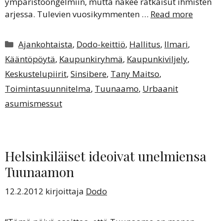
ympäristöongelmiin, mutta näkee ratkaisut ihmisten
arjessa. Tulevien vuosikymmenten …
Read more
Kategoriat
Ajankohtaista
,
Dodo-keittiö
,
Hallitus
,
Ilmari
,
Kääntöpöytä
,
Kaupunkiryhmä
,
Kaupunkiviljely
,
Keskustelupiirit
,
Sinsibere
,
Tany Maitso
,
Toimintasuunnitelma
,
Tuunaamo
,
Urbaanit
asumismessut
Helsinkiläiset ideoivat unelmiensa
Tuunaamon
12.2.2012
kirjoittaja
Dodo