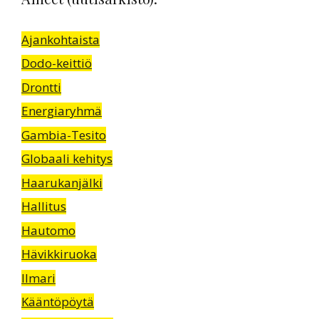
Ajankohtaista
Dodo-keittiö
Drontti
Energiaryhmä
Gambia-Tesito
Globaali kehitys
Haarukanjälki
Hallitus
Hautomo
Hävikkiruoka
Ilmari
Kääntöpöytä