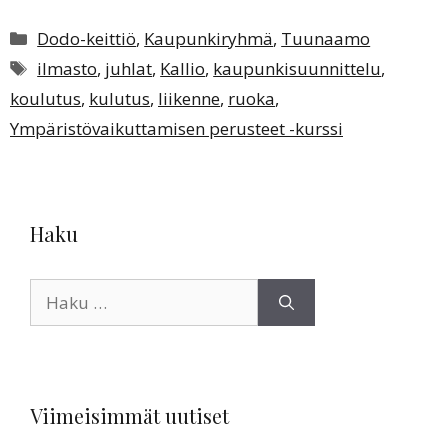
Kategoriat
Dodo-keittiö
,
Kaupunkiryhmä
,
Tuunaamo
Avainsanat
ilmasto
,
juhlat
,
Kallio
,
kaupunkisuunnittelu
,
koulutus
,
kulutus
,
liikenne
,
ruoka
,
Ympäristövaikuttamisen perusteet -kurssi
Haku
Haku:
Viimeisimmät uutiset