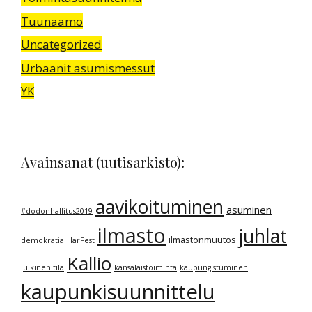
Tuunaamo
Uncategorized
Urbaanit asumismessut
YK
Avainsanat (uutisarkisto):
aavikoituminen
asuminen
#dodonhallitus2019
ilmasto
juhlat
ilmastonmuutos
demokratia
HarFest
Kallio
julkinen tila
kansalaistoiminta
kaupungistuminen
kaupunkisuunnittelu