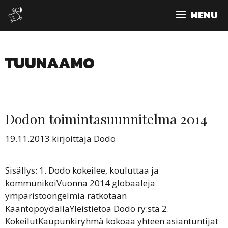
Siirry
MENU
sisältöön
TUUNAAMO
Dodon toimintasuunnitelma 2014
19.11.2013
kirjoittaja
Dodo
Sisällys: 1. Dodo kokeilee, kouluttaa ja
kommunikoiVuonna 2014 globaaleja
ympäristöongelmia ratkotaan
KääntöpöydälläYleistietoa Dodo ry:stä 2.
KokeilutKaupunkiryhmä kokoaa yhteen asiantuntijat