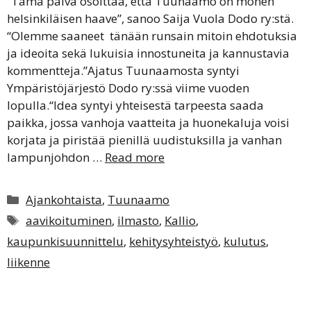
“Tämä päivä osoittaa, että Tuunaamo on monen
helsinkiläisen haave”, sanoo Saija Vuola Dodo ry:stä.
“Olemme saaneet tänään runsain mitoin ehdotuksia
ja ideoita sekä lukuisia innostuneita ja kannustavia
kommentteja.”Ajatus Tuunaamosta syntyi
Ympäristöjärjestö Dodo ry:ssä viime vuoden
lopulla.“Idea syntyi yhteisestä tarpeesta saada
paikka, jossa vanhoja vaatteita ja huonekaluja voisi
korjata ja piristää pienillä uudistuksilla ja vanhan
lampunjohdon …
Read more
Kategoriat
Ajankohtaista
,
Tuunaamo
Avainsanat
aavikoituminen
,
ilmasto
,
Kallio
,
kaupunkisuunnittelu
,
kehitysyhteistyö
,
kulutus
,
liikenne