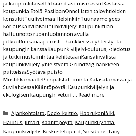
ja kaupunkilaisetUrbaanit asumismessutKestävää
kaupunkia Etelä-PasilaanOnnellisten taloyhtiöiden
konsultitTuulivoimaa HelsinkiinTuunaamo goes
KorjauskahvilaKaupunkiviljely: Kaupunkitilan
haltuunotto ruoantuotannon avulla
jatkuuRuokanaapurusto -hankkeessa yhteistyötä
kaupungin kanssaKaupunkiviljelykoulutus, -tiedotus
ja tutkimustoimintaa kehitetäänKansainvälistä
kaupunkiviljely-yhteistyötä Grundtvig-hankkeen
puitteissaSyötävä puisto
MustikkamaallePienpalstatoiminta Kalasatamassa ja
SuvilahdessaKääntöpöytä: Kaupunkiviljelyn ja
ekologisen kaupungin veturi …
Read more
Kategoriat
Ajankohtaista
,
Dodo-keittiö
,
Haarukanjälki
,
Hallitus
,
Ilmari
,
Kääntöpöytä
,
Kaupunkiryhmä
,
Kaupunkiviljely
,
Keskustelupiirit
,
Sinsibere
,
Tany