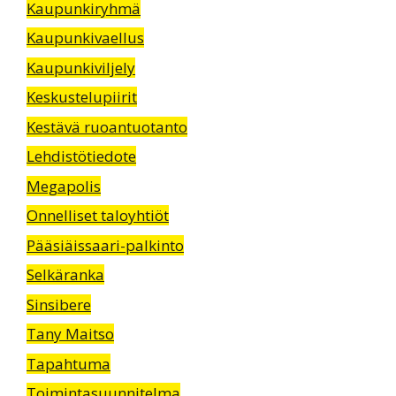
Kaupunkiryhmä
Kaupunkivaellus
Kaupunkiviljely
Keskustelupiirit
Kestävä ruoantuotanto
Lehdistötiedote
Megapolis
Onnelliset taloyhtiöt
Pääsiäissaari-palkinto
Selkäranka
Sinsibere
Tany Maitso
Tapahtuma
Toimintasuunnitelma