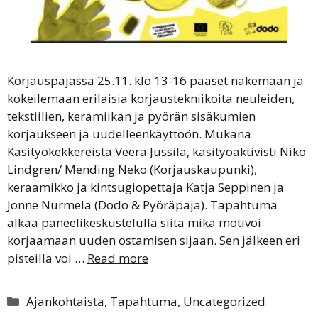
Korjauspajassa 25.11. klo 13-16 pääset näkemään ja
kokeilemaan erilaisia korjaustekniikoita neuleiden,
tekstiilien, keramiikan ja pyörän sisäkumien
korjaukseen ja uudelleenkäyttöön. Mukana
Käsityökekkereistä Veera Jussila, käsityöaktivisti Niko
Lindgren/ Mending Neko (Korjauskaupunki),
keraamikko ja kintsugiopettaja Katja Seppinen ja
Jonne Nurmela (Dodo & Pyöräpaja). Tapahtuma
alkaa paneelikeskustelulla siitä mikä motivoi
korjaamaan uuden ostamisen sijaan. Sen jälkeen eri
pisteillä voi …
Read more
Kategoriat
Ajankohtaista
,
Tapahtuma
,
Uncategorized