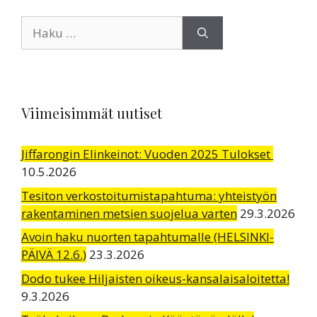
Haku:
Viimeisimmät uutiset
Jiffarongin Elinkeinot: Vuoden 2025 Tulokset
10.5.2026
Tesiton verkostoitumistapahtuma: yhteistyön
rakentaminen metsien suojelua varten
29.3.2026
Avoin haku nuorten tapahtumalle (HELSINKI-
PÄIVÄ 12.6.)
23.3.2026
Dodo tukee Hiljaisten oikeus-kansalaisaloitetta!
9.3.2026