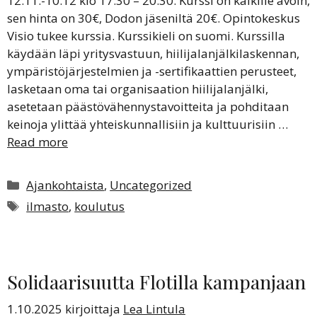
12.11.-10.12 klo 17:30 – 20:30. Kurssi on kaikille avoin,
sen hinta on 30€, Dodon jäseniltä 20€. Opintokeskus
Visio tukee kurssia. Kurssikieli on suomi. Kurssilla
käydään läpi yritysvastuun, hiilijalanjälkilaskennan,
ympäristöjärjestelmien ja -sertifikaattien perusteet,
lasketaan oma tai organisaation hiilijalanjälki,
asetetaan päästövähennystavoitteita ja pohditaan
keinoja ylittää yhteiskunnallisiin ja kulttuurisiin …
Read more
Kategoriat
Ajankohtaista
,
Uncategorized
Avainsanat
ilmasto
,
koulutus
Solidaarisuutta Flotilla kampanjaan
1.10.2025
kirjoittaja
Lea Lintula