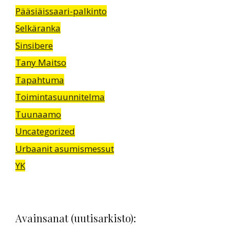
Pääsiäissaari-palkinto
Selkäranka
Sinsibere
Tany Maitso
Tapahtuma
Toimintasuunnitelma
Tuunaamo
Uncategorized
Urbaanit asumismessut
YK
Avainsanat (uutisarkisto):