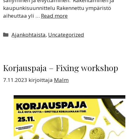
säilyminen ja elvyttäminen. Rakentaminen ja
kaupunkisuunnittelu Rakennettu ympäristö
aiheuttaa yli …
Read more
Kategoriat
Ajankohtaista
,
Uncategorized
Korjauspaja – Fixing workshop
7.11.2023
kirjoittaja
Malm