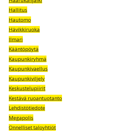
Haarukanjälki
Hallitus
Hautomo
Hävikkiruoka
Ilmari
Kääntöpöytä
Kaupunkiryhmä
Kaupunkivaellus
Kaupunkiviljely
Keskustelupiirit
Kestävä ruoantuotanto
Lehdistötiedote
Megapolis
Onnelliset taloyhtiöt