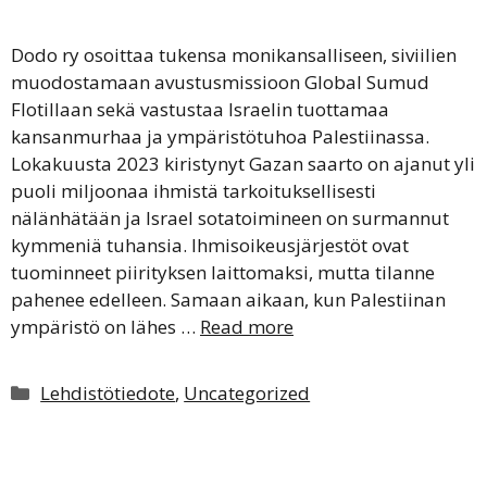
Dodo ry osoittaa tukensa monikansalliseen, siviilien
muodostamaan avustusmissioon Global Sumud
Flotillaan sekä vastustaa Israelin tuottamaa
kansanmurhaa ja ympäristötuhoa Palestiinassa.
Lokakuusta 2023 kiristynyt Gazan saarto on ajanut yli
puoli miljoonaa ihmistä tarkoituksellisesti
nälänhätään ja Israel sotatoimineen on surmannut
kymmeniä tuhansia. Ihmisoikeusjärjestöt ovat
tuominneet piirityksen laittomaksi, mutta tilanne
pahenee edelleen. Samaan aikaan, kun Palestiinan
ympäristö on lähes …
Read more
Kategoriat
Lehdistötiedote
,
Uncategorized