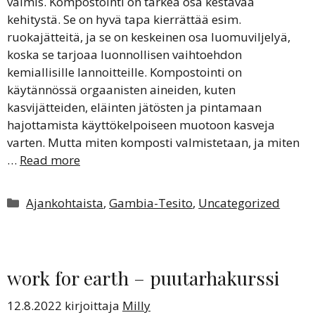
valmis. Kompostointi on tärkeä osa kestävää
kehitystä. Se on hyvä tapa kierrättää esim.
ruokajätteitä, ja se on keskeinen osa luomuviljelyä,
koska se tarjoaa luonnollisen vaihtoehdon
kemiallisille lannoitteille. Kompostointi on
käytännössä orgaanisten aineiden, kuten
kasvijätteiden, eläinten jätösten ja pintamaan
hajottamista käyttökelpoiseen muotoon kasveja
varten. Mutta miten komposti valmistetaan, ja miten
…
Read more
Kategoriat
Ajankohtaista
,
Gambia-Tesito
,
Uncategorized
work for earth – puutarhakurssi
12.8.2022
kirjoittaja
Milly