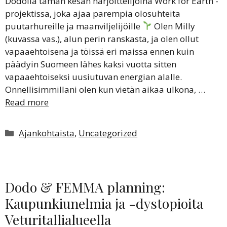
Dodolla tämän kesän harjoittelijoina Work for Earth -
projektissa, joka ajaa parempia olosuhteita
puutarhureille ja maanviljelijöille
Olen Milly
(kuvassa vas.), alun perin ranskasta, ja olen ollut
vapaaehtoisena ja töissä eri maissa ennen kuin
päädyin Suomeen lähes kaksi vuotta sitten
vapaaehtoiseksi uusiutuvan energian alalle.
Onnellisimmillani olen kun vietän aikaa ulkona, …
Read more
Kategoriat
Ajankohtaista
,
Uncategorized
Dodo & FEMMA planning:
Kaupunkiunelmia ja -dystopioita
Veturitallialueella