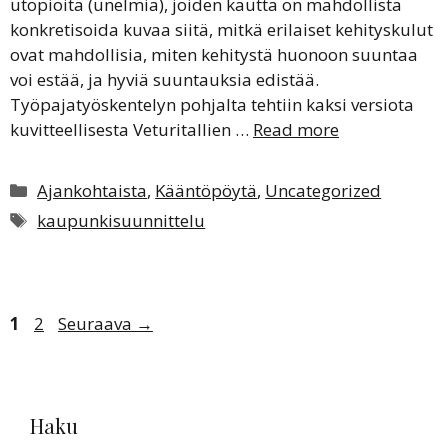
utopioita (unelmia), joiden kautta on mahdollista
konkretisoida kuvaa siitä, mitkä erilaiset kehityskulut
ovat mahdollisia, miten kehitystä huonoon suuntaa
voi estää, ja hyviä suuntauksia edistää.
Työpajatyöskentelyn pohjalta tehtiin kaksi versiota
kuvitteellisesta Veturitallien …
Read more
Kategoriat
Ajankohtaista
,
Kääntöpöytä
,
Uncategorized
Avainsanat
kaupunkisuunnittelu
Sivu
Sivu
1
2
Seuraava
→
Haku