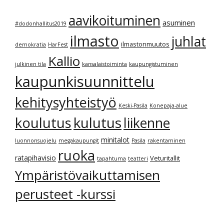
aavikoituminen
asuminen
#dodonhallitus2019
ilmasto
juhlat
ilmastonmuutos
demokratia
HarFest
Kallio
julkinen tila
kansalaistoiminta
kaupungistuminen
kaupunkisuunnittelu
kehitysyhteistyö
Keski-Pasila
Konepaja-alue
kulutus
koulutus
liikenne
minitalot
luonnonsuojelu
megakaupungit
Pasila
rakentaminen
ruoka
ratapihavisio
Veturitallit
tapahtuma
teatteri
Ympäristövaikuttamisen
perusteet -kurssi