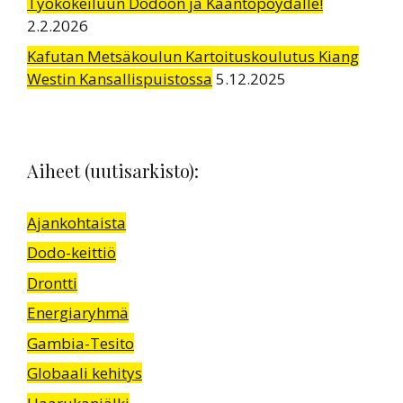
Työkokeiluun Dodoon ja Kääntöpöydälle!
2.2.2026
Kafutan Metsäkoulun Kartoituskoulutus Kiang
Westin Kansallispuistossa
5.12.2025
Aiheet (uutisarkisto):
Ajankohtaista
Dodo-keittiö
Drontti
Energiaryhmä
Gambia-Tesito
Globaali kehitys