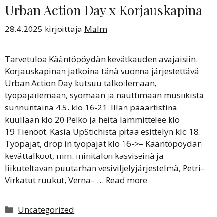
Urban Action Day x Korjauskapina
28.4.2025
kirjoittaja
Malm
Tarvetuloa Kääntöpöydän kevätkauden avajaisiin.
Korjauskapinan jatkoina tänä vuonna järjestettävä
Urban Action Day kutsuu talkoilemaan,
työpajailemaan, syömään ja nauttimaan musiikista
sunnuntaina 4.5. klo 16-21. Illan pääartistina
kuullaan klo 20 Pelko ja heitä lämmittelee klo
19 Tienoot. Kasia UpStichistä pitää esittelyn klo 18.
Työpajat, drop in työpajat klo 16->– Kääntöpöydän
kevättalkoot, mm. minitalon kasviseinä ja
liikuteltavan puutarhan vesiviljelyjärjestelmä, Petri–
Virkatut ruukut, Verna– …
Read more
Kategoriat
Uncategorized