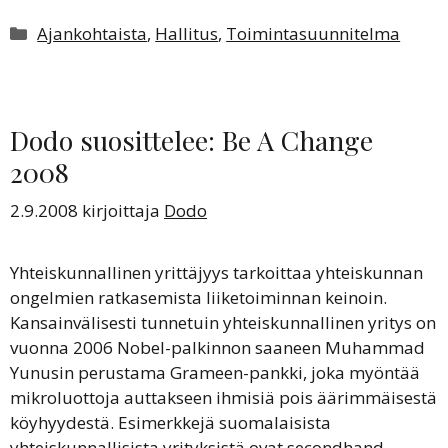
Kategoriat
Ajankohtaista
,
Hallitus
,
Toimintasuunnitelma
Dodo suosittelee: Be A Change
2008
2.9.2008
kirjoittaja
Dodo
Yhteiskunnallinen yrittäjyys tarkoittaa yhteiskunnan
ongelmien ratkasemista liiketoiminnan keinoin.
Kansainvälisesti tunnetuin yhteiskunnallinen yritys on
vuonna 2006 Nobel-palkinnon saaneen Muhammad
Yunusin perustama Grameen-pankki, joka myöntää
mikroluottoja auttakseen ihmisiä pois äärimmäisestä
köyhyydestä. Esimerkkejä suomalaisista
yhteiskunnallisista yrityksistä ovat secondhand-