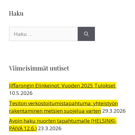
Haku
Haku:
Viimeisimmät uutiset
Jiffarongin Elinkeinot: Vuoden 2025 Tulokset
10.5.2026
Tesiton verkostoitumistapahtuma: yhteistyön
rakentaminen metsien suojelua varten
29.3.2026
Avoin haku nuorten tapahtumalle (HELSINKI-
PÄIVÄ 12.6.)
23.3.2026