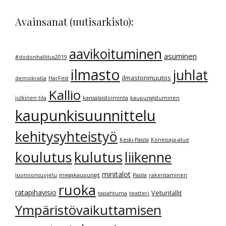
Avainsanat (uutisarkisto):
aavikoituminen
asuminen
#dodonhallitus2019
ilmasto
juhlat
ilmastonmuutos
demokratia
HarFest
Kallio
julkinen tila
kansalaistoiminta
kaupungistuminen
kaupunkisuunnittelu
kehitysyhteistyö
Keski-Pasila
Konepaja-alue
kulutus
koulutus
liikenne
minitalot
luonnonsuojelu
megakaupungit
Pasila
rakentaminen
ruoka
ratapihavisio
Veturitallit
tapahtuma
teatteri
Ympäristövaikuttamisen