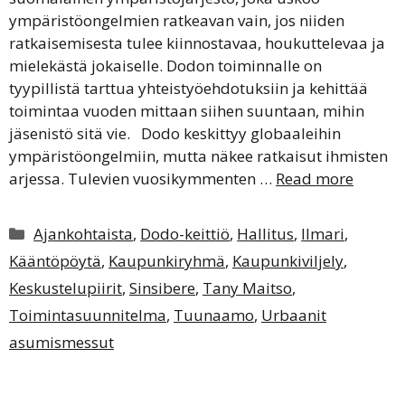
ympäristöongelmien ratkeavan vain, jos niiden
ratkaisemisesta tulee kiinnostavaa, houkuttelevaa ja
mielekästä jokaiselle. Dodon toiminnalle on
tyypillistä tarttua yhteistyöehdotuksiin ja kehittää
toimintaa vuoden mittaan siihen suuntaan, mihin
jäsenistö sitä vie. Dodo keskittyy globaaleihin
ympäristöongelmiin, mutta näkee ratkaisut ihmisten
arjessa. Tulevien vuosikymmenten …
Read more
Kategoriat
Ajankohtaista
,
Dodo-keittiö
,
Hallitus
,
Ilmari
,
Kääntöpöytä
,
Kaupunkiryhmä
,
Kaupunkiviljely
,
Keskustelupiirit
,
Sinsibere
,
Tany Maitso
,
Toimintasuunnitelma
,
Tuunaamo
,
Urbaanit
asumismessut