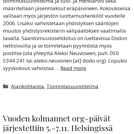
toimintasuunnitelma ja tulo- ja menoarvio sekä
määritellään jäsenmaksut eräpäivineen. Kokouksessa
valitaan myös järjestön luottamushenkilöt vuodelle
2006. Lisäksi vahvistetaan yhdistyksen sääntöjen
muutos yhdistysrekisterin välipäätöksen vaatimalla
tavalla. Sääntömuutosehdotus on luettavissa Dodon
nettisivuilla ja se toimitetaan pyynnöstä myös
postitse (ota yhteyttä Aleksi Neuvoseen, puh. 050
5344 241 tai aleksi.neuvonen [at] dodo.org). Lopuksi
syyskokous vahvistaa …
Read more
Kategoriat
Ajankohtaista
,
Toimintasuunnitelma
Vuoden kolmannet org-päivät
järjestettiin 5.-7.11. Helsingissä