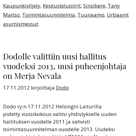
Kaupunkiviljely
,
Keskustelupiirit
,
Sinsibere
,
Tany
Maitso
,
Toimintasuunnitelma
,
Tuunaamo
,
Urbaanit
asumismessut
Dodolle valittiin uusi hallitus
vuodeksi 2013, uusi puheenjohtaja
on Merja Nevala
17.11.2012
kirjoittaja
Dodo
Dodo ry:n 17.11.2012 Helsingin Laiturilla
pidetty vuosikokous valitsi yhdistykselle uuden
hallituksen vuodelle 2011 ja vahvisti
toimintasuunnitelman vuodelle 2013. Uudeksi