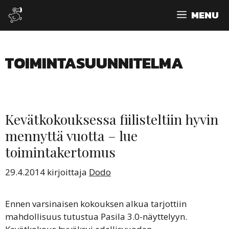
Siirry
MENU
sisältöön
TOIMINTASUUNNITELMA
Kevätkokouksessa fiilisteltiin hyvin
mennyttä vuotta – lue
toimintakertomus
29.4.2014
kirjoittaja
Dodo
Ennen varsinaisen kokouksen alkua tarjottiin
mahdollisuus tutustua Pasila 3.0-näyttelyyn.