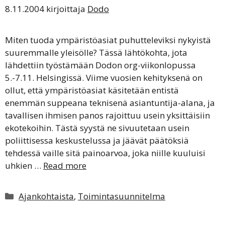
8.11.2004
kirjoittaja
Dodo
Miten tuoda ympäristöasiat puhutteleviksi nykyistä
suuremmalle yleisölle? Tässä lähtökohta, jota
lähdettiin työstämään Dodon org-viikonlopussa
5.-7.11. Helsingissä. Viime vuosien kehityksenä on
ollut, että ympäristöasiat käsitetään entistä
enemmän suppeana teknisenä asiantuntija-alana, ja
tavallisen ihmisen panos rajoittuu usein yksittäisiin
ekotekoihin. Tästä syystä ne sivuutetaan usein
poliittisessa keskustelussa ja jäävät päätöksiä
tehdessä vaille sitä painoarvoa, joka niille kuuluisi
uhkien …
Read more
Kategoriat
Ajankohtaista
,
Toimintasuunnitelma