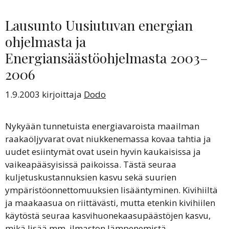
Lausunto Uusiutuvan energian
ohjelmasta ja
Energiansäästöohjelmasta 2003–
2006
1.9.2003
kirjoittaja
Dodo
Nykyään tunnetuista energiavaroista maailman
raakaöljyvarat ovat niukkenemassa kovaa tahtia ja
uudet esiintymät ovat usein hyvin kaukaisissa ja
vaikeapääsyisissä paikoissa. Tästä seuraa
kuljetuskustannuksien kasvu sekä suurien
ympäristöonnettomuuksien lisääntyminen. Kivihiiltä
ja maakaasua on riittävästi, mutta etenkin kivihiilen
käytöstä seuraa kasvihuonekaasupäästöjen kasvu,
mikä lisää mm. ilmaston lämpenemistä.