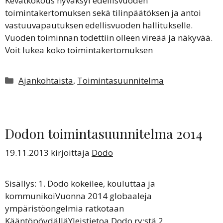
Kevätkokous hyväksyi edellisvuoden
toimintakertomuksen sekä tilinpäätöksen ja antoi
vastuuvapautuksen edellisvuoden hallitukselle.
Vuoden toiminnan todettiin olleen vireää ja näkyvää.
Voit lukea koko toimintakertomuksen
Kategoriat
Ajankohtaista
,
Toimintasuunnitelma
Dodon toimintasuunnitelma 2014
19.11.2013
kirjoittaja
Dodo
Sisällys: 1. Dodo kokeilee, kouluttaa ja
kommunikoiVuonna 2014 globaaleja
ympäristöongelmia ratkotaan
KääntöpöydälläYleistietoa Dodo ry:stä 2.