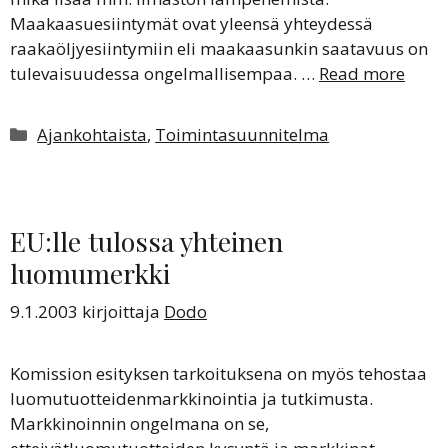
Maakaasuesiintymät ovat yleensä yhteydessä
raakaöljyesiintymiin eli maakaasunkin saatavuus on
tulevaisuudessa ongelmallisempaa. …
Read more
Kategoriat
Ajankohtaista
,
Toimintasuunnitelma
EU:lle tulossa yhteinen
luomumerkki
9.1.2003
kirjoittaja
Dodo
Komission esityksen tarkoituksena on myös tehostaa
luomutuotteidenmarkkinointia ja tutkimusta.
Markkinoinnin ongelmana on se,