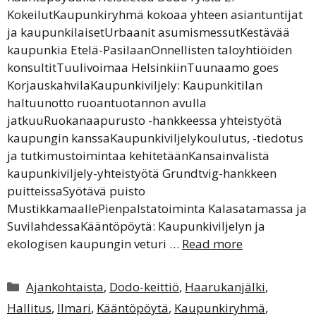
KokeilutKaupunkiryhmä kokoaa yhteen asiantuntijat
ja kaupunkilaisetUrbaanit asumismessutKestävää
kaupunkia Etelä-PasilaanOnnellisten taloyhtiöiden
konsultitTuulivoimaa HelsinkiinTuunaamo goes
KorjauskahvilaKaupunkiviljely: Kaupunkitilan
haltuunotto ruoantuotannon avulla
jatkuuRuokanaapurusto -hankkeessa yhteistyötä
kaupungin kanssaKaupunkiviljelykoulutus, -tiedotus
ja tutkimustoimintaa kehitetäänKansainvälistä
kaupunkiviljely-yhteistyötä Grundtvig-hankkeen
puitteissaSyötävä puisto
MustikkamaallePienpalstatoiminta Kalasatamassa ja
SuvilahdessaKääntöpöytä: Kaupunkiviljelyn ja
ekologisen kaupungin veturi …
Read more
Kategoriat
Ajankohtaista
,
Dodo-keittiö
,
Haarukanjälki
,
Hallitus
,
Ilmari
,
Kääntöpöytä
,
Kaupunkiryhmä
,