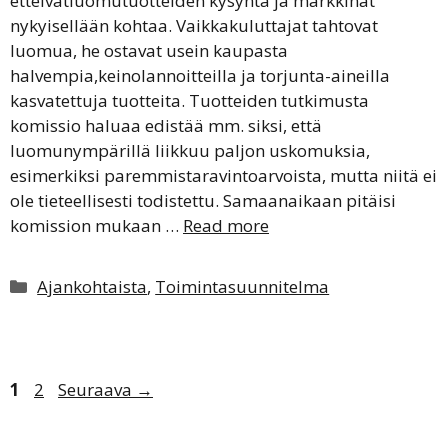
etteivätluomutuotteiden kysyntä ja markkinat
nykyisellään kohtaa. Vaikkakuluttajat tahtovat
luomua, he ostavat usein kaupasta
halvempia,keinolannoitteilla ja torjunta-aineilla
kasvatettuja tuotteita. Tuotteiden tutkimusta
komissio haluaa edistää mm. siksi, että
luomunympärillä liikkuu paljon uskomuksia,
esimerkiksi paremmistaravintoarvoista, mutta niitä ei
ole tieteellisesti todistettu. Samaanaikaan pitäisi
komission mukaan …
Read more
Kategoriat
Ajankohtaista
,
Toimintasuunnitelma
Sivu
Sivu
1
2
Seuraava
→