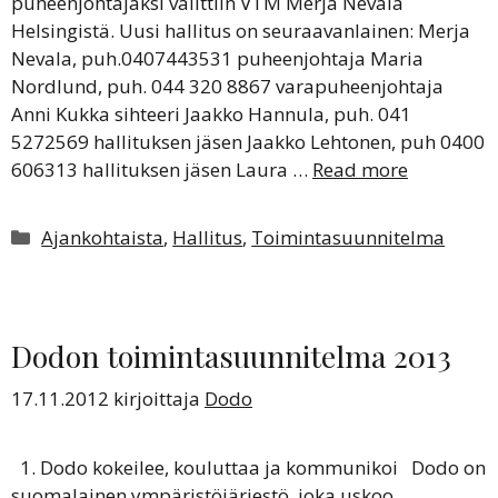
puheenjohtajaksi valittiin VTM Merja Nevala
Helsingistä. Uusi hallitus on seuraavanlainen: Merja
Nevala, puh.0407443531 puheenjohtaja Maria
Nordlund, puh. 044 320 8867 varapuheenjohtaja
Anni Kukka sihteeri Jaakko Hannula, puh. 041
5272569 hallituksen jäsen Jaakko Lehtonen, puh 0400
606313 hallituksen jäsen Laura …
Read more
Kategoriat
Ajankohtaista
,
Hallitus
,
Toimintasuunnitelma
Dodon toimintasuunnitelma 2013
17.11.2012
kirjoittaja
Dodo
1. Dodo kokeilee, kouluttaa ja kommunikoi Dodo on
suomalainen ympäristöjärjestö, joka uskoo