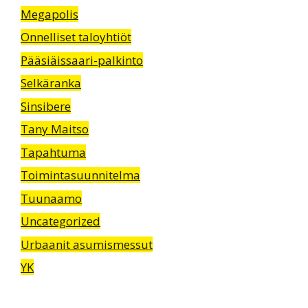
Megapolis
Onnelliset taloyhtiöt
Pääsiäissaari-palkinto
Selkäranka
Sinsibere
Tany Maitso
Tapahtuma
Toimintasuunnitelma
Tuunaamo
Uncategorized
Urbaanit asumismessut
YK