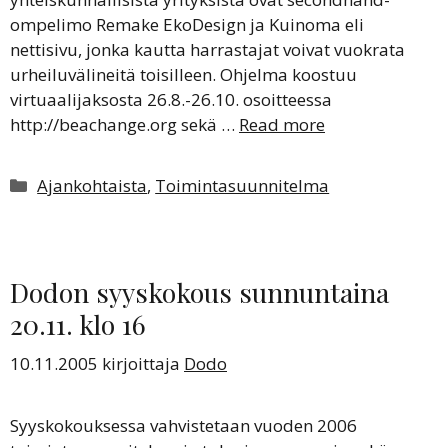
ompelimo Remake EkoDesign ja Kuinoma eli
nettisivu, jonka kautta harrastajat voivat vuokrata
urheiluvälineitä toisilleen. Ohjelma koostuu
virtuaalijaksosta 26.8.-26.10. osoitteessa
http://beachange.org sekä …
Read more
Kategoriat
Ajankohtaista
,
Toimintasuunnitelma
Dodon syyskokous sunnuntaina
20.11. klo 16
10.11.2005
kirjoittaja
Dodo
Syyskokouksessa vahvistetaan vuoden 2006