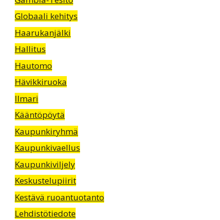
Globaali kehitys
Haarukanjälki
Hallitus
Hautomo
Hävikkiruoka
Ilmari
Kääntöpöytä
Kaupunkiryhmä
Kaupunkivaellus
Kaupunkiviljely
Keskustelupiirit
Kestävä ruoantuotanto
Lehdistötiedote