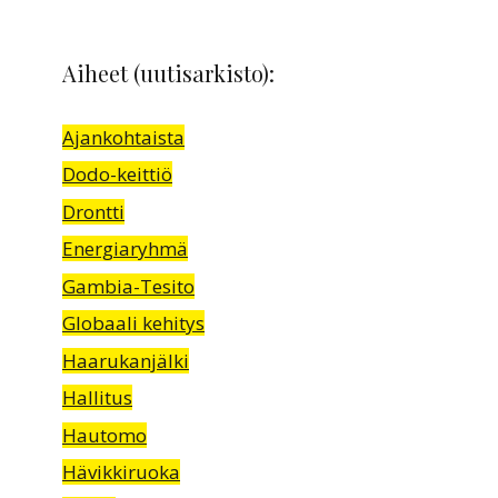
Aiheet (uutisarkisto):
Ajankohtaista
Dodo-keittiö
Drontti
Energiaryhmä
Gambia-Tesito
Globaali kehitys
Haarukanjälki
Hallitus
Hautomo
Hävikkiruoka