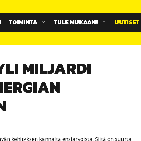
U
TOIMINTA
TULE MUKAAN!
UUTISET
YLI MILJARDI
NERGIAN
N
vän kehityksen kannalta ensiarvoista. Siitä on suurta