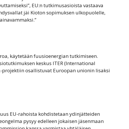
uttamiseksi”, EU:n tutkimusasioista vastaava
dysvallat jäi Kioton sopimuksen ulkopuolelle,
painavammaksi.”
roa, käytetään fuusioenergian tutkimiseen.
siotutkimuksen keskus ITER (International
projektiin osallistuvat Euroopan unionin lisaksi
osuus EU-rahoista kohdistetaan ydinjätteiden
Jäteongelma pysyy edelleen jokaisen jäsenmaan
kommission kanssa varmistaa yhtäläisen