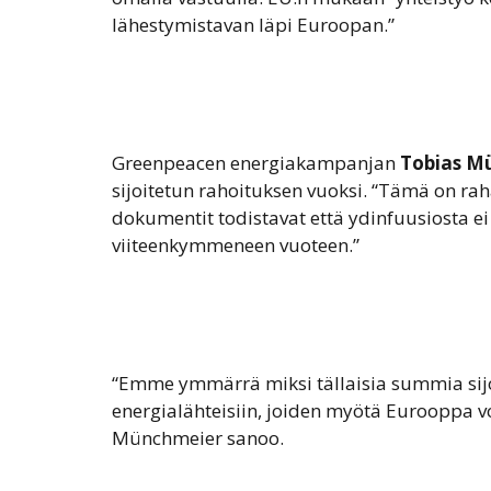
lähestymistavan läpi Euroopan.”
Greenpeacen energiakampanjan
Tobias M
sijoitetun rahoituksen vuoksi. “Tämä on ra
dokumentit todistavat että ydinfuusiosta ei
viiteenkymmeneen vuoteen.”
“Emme ymmärrä miksi tällaisia summia sijoi
energialähteisiin, joiden myötä Eurooppa v
Münchmeier sanoo.