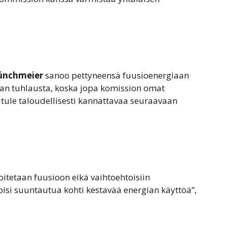
ünchmeier
sanoo pettyneensä fuusioenergiaan
han tuhlausta, koska jopa komission omat
 tule taloudellisesti kannattavaa seuraavaan
tetaan fuusioon eikä vaihtoehtoisiin
oisi suuntautua kohti kestavää energian käyttöä”,