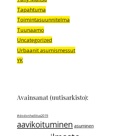
Tapahtuma
Toimintasuunnitelma
Tuunaamo
Uncategorized
Urbaanit asumismessut
YK
Avainsanat (uutisarkisto):
#dodonhallitus2019
aavikoituminen
asuminen