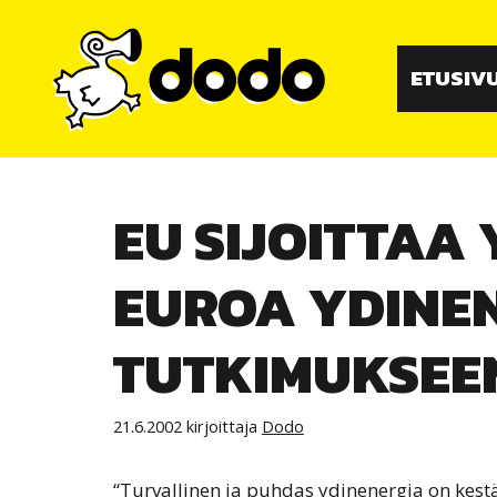
Siirry
sisältöön
ETUSIV
EU SIJOITTAA 
EUROA YDINE
TUTKIMUKSEE
21.6.2002
kirjoittaja
Dodo
“Turvallinen ja puhdas ydinenergia on kestä