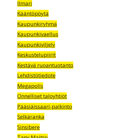
Ilmari
Kääntöpöytä
Kaupunkiryhmä
Kaupunkivaellus
Kaupunkiviljely
Keskustelupiirit
Kestävä ruoantuotanto
Lehdistötiedote
Megapolis
Onnelliset taloyhtiöt
Pääsiäissaari-palkinto
Selkäranka
Sinsibere
Tany Maitso