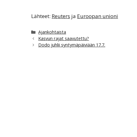
Lähteet:
Reuters
ja
Euroopan unioni
Kategoriat
Ajankohtaista
Kasvun rajat saavutettu?
Dodo juhlii syntymäpäiviään 17.7.