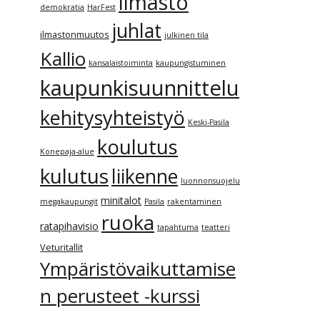
ilmasto
demokratia
HarFest
juhlat
ilmastonmuutos
julkinen tila
Kallio
kansalaistoiminta
kaupungistuminen
kaupunkisuunnittelu
kehitysyhteistyö
Keski-Pasila
koulutus
Konepaja-alue
kulutus
liikenne
luonnonsuojelu
minitalot
megakaupungit
Pasila
rakentaminen
ruoka
ratapihavisio
tapahtuma
teatteri
Veturitallit
Ympäristövaikuttamise
n perusteet -kurssi