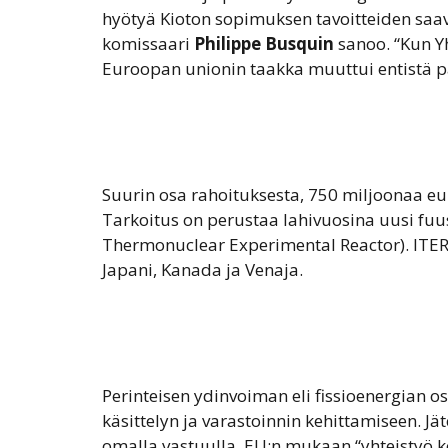
hyötyä Kioton sopimuksen tavoitteiden saav
komissaari
Philippe Busquin
sanoo. “Kun Yh
Euroopan unionin taakka muuttui entistä 
Suurin osa rahoituksesta, 750 miljoonaa eu
Tarkoitus on perustaa lahivuosina uusi fuu
Thermonuclear Experimental Reactor). ITER-
Japani, Kanada ja Venaja.
Perinteisen ydinvoiman eli fissioenergian 
käsittelyn ja varastoinnin kehittamiseen. 
omalla vastuulla. EU:n mukaan “yhteistyö 