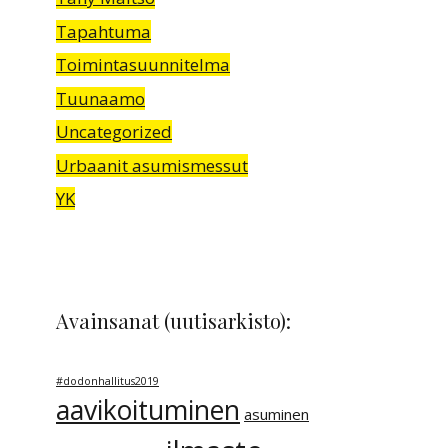
Tapahtuma
Toimintasuunnitelma
Tuunaamo
Uncategorized
Urbaanit asumismessut
YK
Avainsanat (uutisarkisto):
#dodonhallitus2019
aavikoituminen
asuminen