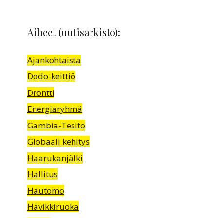
Aiheet (uutisarkisto):
Ajankohtaista
Dodo-keittiö
Drontti
Energiaryhmä
Gambia-Tesito
Globaali kehitys
Haarukanjälki
Hallitus
Hautomo
Hävikkiruoka