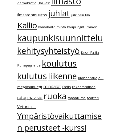
ilmasto
demokratia
HarFest
juhlat
ilmastonmuutos
julkinen tila
Kallio
kansalaistoiminta
kaupungistuminen
kaupunkisuunnittelu
kehitysyhteistyö
Keski-Pasila
koulutus
Konepaja-alue
kulutus
liikenne
luonnonsuojelu
minitalot
megakaupungit
Pasila
rakentaminen
ruoka
ratapihavisio
tapahtuma
teatteri
Veturitallit
Ympäristövaikuttamise
n perusteet -kurssi