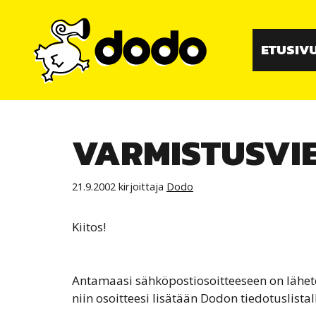
Siirry
sisältöön
ETUSIV
VARMISTUSVIE
21.9.2002
kirjoittaja
Dodo
Kiitos!
Antamaasi sähköpostiosoitteeseen on lähete
niin osoitteesi lisätään Dodon tiedotuslistal