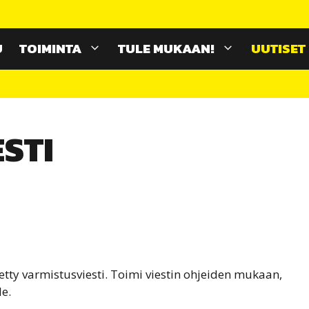
U
TOIMINTA
TULE MUKAAN!
UUTISET
STI
tty varmistusviesti. Toimi viestin ohjeiden mukaan,
le.