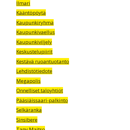
Ilmari
Kääntöpöytä
Kaupunkiryhmä
Kaupunkivaellus
Kaupunkiviljely
Keskustelupiirit
Kestävä ruoantuotanto
Lehdistötiedote
Megapolis
Onnelliset taloyhtiöt
Pääsiäissaari-palkinto
Selkäranka
Sinsibere
Tany Maitso