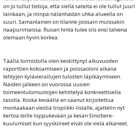
on jo tullut tietoja, että siellä sateita ei ole tullut juuri
lainkaan, ja niinpä nälänhädän uhka alueella on
suuri. Samanlainen on tilanne joissain muissakin
naapurimaissa. Ruoan hinta tulee siis ensi talvena
olemaan hyvin korkea.
Täällä toimistolla olen keskittynyt alkuvuoden
raporttien kokoamiseen ja poissaoloni aikana
tehtyjen kylävierailujen tulosten läpikäymiseen.
Näiden jälkeen on vuorossa uusien
toimeentulomuotojen kehittelyä konkreettisella
tasolla. Koska keväällä en saanut kirjoitettua
montaakaan viestiä tropiikki-listalle, ajattelin nyt
kertoa teille loppukevään ja kesän Sinsibere-
kuulumiset kun syyskiireet eivät ole vielä alkaneet.