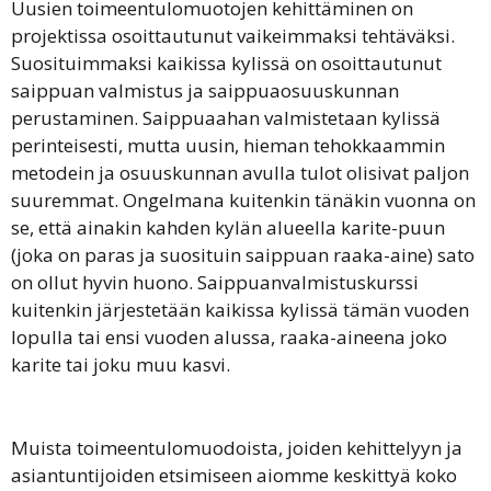
Uusien toimeentulomuotojen kehittäminen on
projektissa osoittautunut vaikeimmaksi tehtäväksi.
Suosituimmaksi kaikissa kylissä on osoittautunut
saippuan valmistus ja saippuaosuuskunnan
perustaminen. Saippuaahan valmistetaan kylissä
perinteisesti, mutta uusin, hieman tehokkaammin
metodein ja osuuskunnan avulla tulot olisivat paljon
suuremmat. Ongelmana kuitenkin tänäkin vuonna on
se, että ainakin kahden kylän alueella karite-puun
(joka on paras ja suosituin saippuan raaka-aine) sato
on ollut hyvin huono. Saippuanvalmistuskurssi
kuitenkin järjestetään kaikissa kylissä tämän vuoden
lopulla tai ensi vuoden alussa, raaka-aineena joko
karite tai joku muu kasvi.
Muista toimeentulomuodoista, joiden kehittelyyn ja
asiantuntijoiden etsimiseen aiomme keskittyä koko