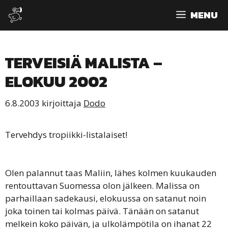
Siirry
MENU
sisältöön
TERVEISIÄ MALISTA –
ELOKUU 2002
6.8.2003
kirjoittaja
Dodo
Tervehdys tropiikki-listalaiset!
Olen palannut taas Maliin, lähes kolmen kuukauden
rentouttavan Suomessa olon jälkeen. Malissa on
parhaillaan sadekausi, elokuussa on satanut noin
joka toinen tai kolmas päivä. Tänään on satanut
melkein koko päivän, ja ulkolämpötila on ihanat 22