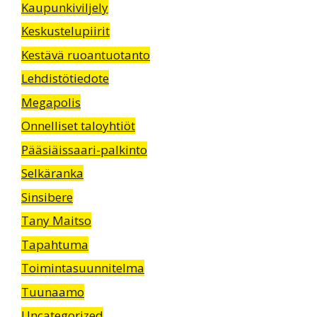
Kaupunkiviljely
Keskustelupiirit
Kestävä ruoantuotanto
Lehdistötiedote
Megapolis
Onnelliset taloyhtiöt
Pääsiäissaari-palkinto
Selkäranka
Sinsibere
Tany Maitso
Tapahtuma
Toimintasuunnitelma
Tuunaamo
Uncategorized