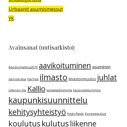
Urbaanit asumismessut
YK
Avainsanat (uutisarkisto):
aavikoituminen
asuminen
#dodonhallitus2019
ilmasto
juhlat
ilmastonmuutos
demokratia
HarFest
Kallio
julkinen tila
kansalaistoiminta
kaupungistuminen
kaupunkisuunnittelu
kehitysyhteistyö
Keski-Pasila
Konepaja-alue
kulutus
koulutus
liikenne