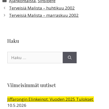
Ajankohtaista
,
Sinsibere
Terveisiä Malista – huhtikuu 2002
Terveisiä Malista – marraskuu 2002
Haku
Haku:
Viimeisimmät uutiset
Jiffarongin Elinkeinot: Vuoden 2025 Tulokset
10.5.2026