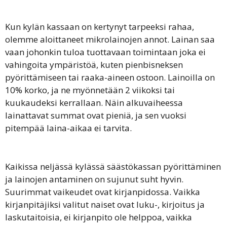
Kun kylän kassaan on kertynyt tarpeeksi rahaa,
olemme aloittaneet mikrolainojen annot. Lainan saa
vaan johonkin tuloa tuottavaan toimintaan joka ei
vahingoita ympäristöä, kuten pienbisneksen
pyörittämiseen tai raaka-aineen ostoon. Lainoilla on
10% korko, ja ne myönnetään 2 viikoksi tai
kuukaudeksi kerrallaan. Näin alkuvaiheessa
lainattavat summat ovat pieniä, ja sen vuoksi
pitempää laina-aikaa ei tarvita.
Kaikissa neljässä kylässä säästökassan pyörittäminen
ja lainojen antaminen on sujunut suht hyvin.
Suurimmat vaikeudet ovat kirjanpidossa. Vaikka
kirjanpitäjiksi valitut naiset ovat luku-, kirjoitus ja
laskutaitoisia, ei kirjanpito ole helppoa, vaikka