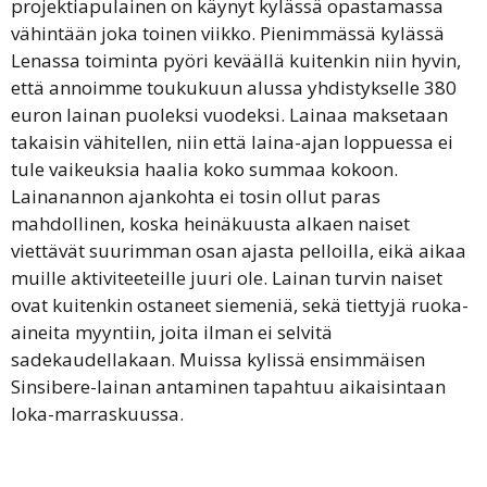
projektiapulainen on käynyt kylässä opastamassa
vähintään joka toinen viikko. Pienimmässä kylässä
Lenassa toiminta pyöri keväällä kuitenkin niin hyvin,
että annoimme toukukuun alussa yhdistykselle 380
euron lainan puoleksi vuodeksi. Lainaa maksetaan
takaisin vähitellen, niin että laina-ajan loppuessa ei
tule vaikeuksia haalia koko summaa kokoon.
Lainanannon ajankohta ei tosin ollut paras
mahdollinen, koska heinäkuusta alkaen naiset
viettävät suurimman osan ajasta pelloilla, eikä aikaa
muille aktiviteeteille juuri ole. Lainan turvin naiset
ovat kuitenkin ostaneet siemeniä, sekä tiettyjä ruoka-
aineita myyntiin, joita ilman ei selvitä
sadekaudellakaan. Muissa kylissä ensimmäisen
Sinsibere-lainan antaminen tapahtuu aikaisintaan
loka-marraskuussa.