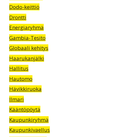
Dodo-keittiö
Drontti
Energiaryhmä
Gambia-Tesito
Globaali kehitys
Haarukanjälki
Hallitus
Hautomo
Hävikkiruoka
Ilmari
Kääntöpöytä
Kaupunkiryhmä
Kaupunkivaellus