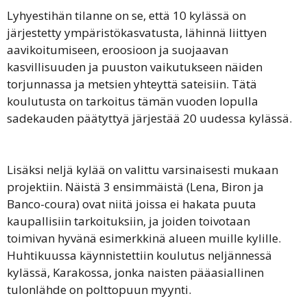
Lyhyestihän tilanne on se, että 10 kylässä on
järjestetty ympäristökasvatusta, lähinnä liittyen
aavikoitumiseen, eroosioon ja suojaavan
kasvillisuuden ja puuston vaikutukseen näiden
torjunnassa ja metsien yhteyttä sateisiin. Tätä
koulutusta on tarkoitus tämän vuoden lopulla
sadekauden päätyttyä järjestää 20 uudessa kylässä.
Lisäksi neljä kylää on valittu varsinaisesti mukaan
projektiin. Näistä 3 ensimmäistä (Lena, Biron ja
Banco-coura) ovat niitä joissa ei hakata puuta
kaupallisiin tarkoituksiin, ja joiden toivotaan
toimivan hyvänä esimerkkinä alueen muille kylille.
Huhtikuussa käynnistettiin koulutus neljännessä
kylässä, Karakossa, jonka naisten pääasiallinen
tulonlähde on polttopuun myynti.