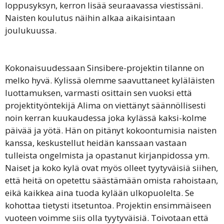
loppusyksyn, kerron lisää seuraavassa viestissäni.
Naisten koulutus näihin alkaa aikaisintaan
joulukuussa.
Kokonaisuudessaan Sinsibere-projektin tilanne on
melko hyvä. Kylissä olemme saavuttaneet kyläläisten
luottamuksen, varmasti osittain sen vuoksi että
projektityöntekijä Alima on viettänyt säännöllisesti
noin kerran kuukaudessa joka kylässä kaksi-kolme
päivää ja yötä. Hän on pitänyt kokoontumisia naisten
kanssa, keskustellut heidän kanssaan vastaan
tulleista ongelmista ja opastanut kirjanpidossa ym.
Naiset ja koko kylä ovat myös olleet tyytyväisiä siihen,
että heitä on opetettu säästämään omista rahoistaan,
eikä kaikkea aina tuoda kylään ulkopuolelta. Se
kohottaa tietysti itsetuntoa. Projektin ensimmäiseen
vuoteen voimme siis olla tyytyväisiä. Toivotaan että