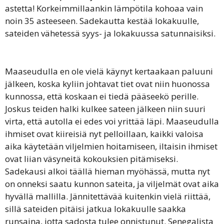
astetta! Korkeimmillaankin lämpötila kohoaa vain
noin 35 asteeseen. Sadekautta kestää lokakuulle,
sateiden vähetessä syys- ja lokakuussa satunnaisiksi.
Maaseudulla en ole vielä käynyt kertaakaan paluuni
jälkeen, koska kyliin johtavat tiet ovat niin huonossa
kunnossa, että koskaan ei tiedä pääseekö perille.
Joskus teiden halki kulkee sateen jälkeen niin suuri
virta, että autolla ei edes voi yrittää läpi. Maaseudulla
ihmiset ovat kiireisiä nyt pelloillaan, kaikki valoisa
aika käytetään viljelmien hoitamiseen, iltaisin ihmiset
ovat liian väsyneitä kokouksien pitämiseksi.
Sadekausi alkoi täällä hieman myöhässä, mutta nyt
on onneksi saatu kunnon sateita, ja viljelmät ovat aika
hyvällä mallilla. Jännitettävää kuitenkin vielä riittää,
sillä sateiden pitäisi jatkua lokakuulle saakka
runsaina, jotta sadosta tulee onnistunut. Senegalista