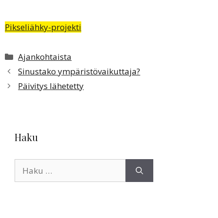
Pikseliähky-projekti
Kategoriat
Ajankohtaista
Sinustako ympäristövaikuttaja?
Päivitys lähetetty
Haku
Haku: