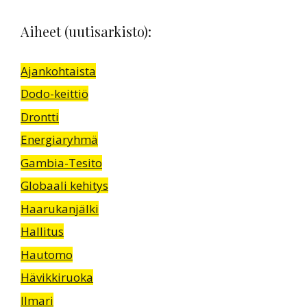
Aiheet (uutisarkisto):
Ajankohtaista
Dodo-keittiö
Drontti
Energiaryhmä
Gambia-Tesito
Globaali kehitys
Haarukanjälki
Hallitus
Hautomo
Hävikkiruoka
Ilmari