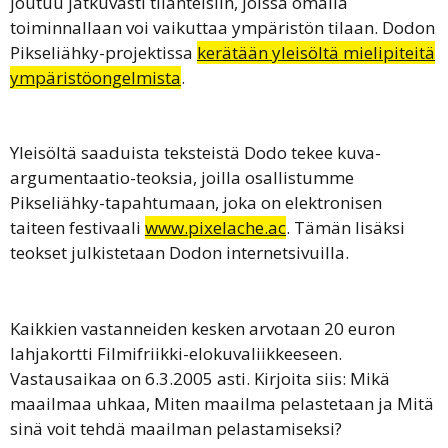
joutuu jatkuvasti tilanteisiin, joissa omalla
toiminnallaan voi vaikuttaa ympäristön tilaan. Dodon
Pikseliähky-projektissa
kerätään yleisöltä mielipiteitä
ympäristöongelmista
.
Yleisöltä saaduista teksteistä Dodo tekee kuva-
argumentaatio-teoksia, joilla osallistumme
Pikseliähky-tapahtumaan, joka on elektronisen
taiteen festivaali
www.pixelache.ac
. Tämän lisäksi
teokset julkistetaan Dodon internetsivuilla.
Kaikkien vastanneiden kesken arvotaan 20 euron
lahjakortti Filmifriikki-elokuvaliikkeeseen.
Vastausaikaa on 6.3.2005 asti. Kirjoita siis: Mikä
maailmaa uhkaa, Miten maailma pelastetaan ja Mitä
sinä voit tehdä maailman pelastamiseksi?