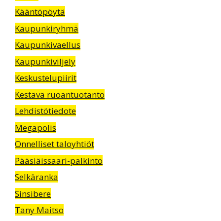
Kääntöpöytä
Kaupunkiryhmä
Kaupunkivaellus
Kaupunkiviljely
Keskustelupiirit
Kestävä ruoantuotanto
Lehdistötiedote
Megapolis
Onnelliset taloyhtiöt
Pääsiäissaari-palkinto
Selkäranka
Sinsibere
Tany Maitso