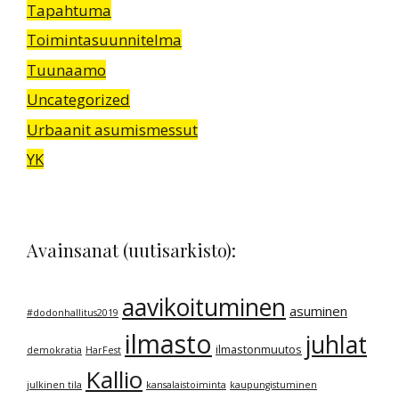
Tapahtuma
Toimintasuunnitelma
Tuunaamo
Uncategorized
Urbaanit asumismessut
YK
Avainsanat (uutisarkisto):
aavikoituminen
asuminen
#dodonhallitus2019
ilmasto
juhlat
ilmastonmuutos
demokratia
HarFest
Kallio
julkinen tila
kansalaistoiminta
kaupungistuminen