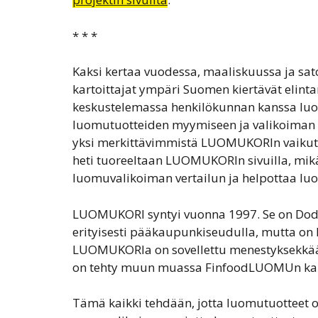
* * *
Kaksi kertaa vuodessa, maaliskuussa ja sa
kartoittajat ympäri Suomen kiertävät elint
keskustelemassa henkilökunnan kanssa lu
luomutuotteiden myymiseen ja valikoiman 
yksi merkittävimmistä LUOMUKORIn vaikutta
heti tuoreeltaan LUOMUKORIn sivuilla, mik
luomuvalikoiman vertailun ja helpottaa lu
LUOMUKORI syntyi vuonna 1997. Se on Dodo r
erityisesti pääkaupunkiseudulla, mutta on
LUOMUKORIa on sovellettu menestyksekkäästi
on tehty muun muassa FinfoodLUOMUn ka
Tämä kaikki tehdään, jotta luomutuotteet o