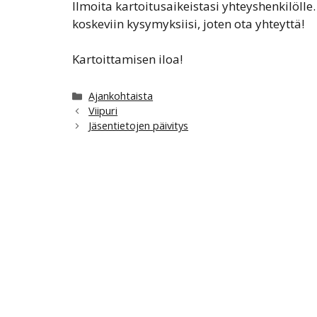
Ilmoita kartoitusaikeistasi yhteyshenkilöll
koskeviin kysymyksiisi, joten ota yhteyttä!
Kartoittamisen iloa!
Kategoriat
Ajankohtaista
Viipuri
Jäsentietojen päivitys