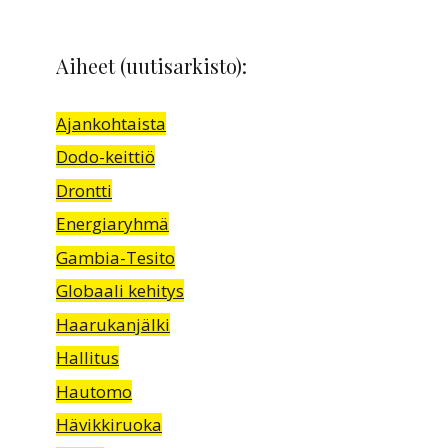
Aiheet (uutisarkisto):
Ajankohtaista
Dodo-keittiö
Drontti
Energiaryhmä
Gambia-Tesito
Globaali kehitys
Haarukanjälki
Hallitus
Hautomo
Hävikkiruoka