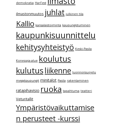
ilmasto
demokratia
HarFest
juhlat
ilmastonmuutos
julkinen tila
Kallio
kansalaistoiminta
kaupungistuminen
kaupunkisuunnittelu
kehitysyhteistyö
Keski-Pasila
koulutus
Konepaja-alue
kulutus
liikenne
luonnonsuojelu
minitalot
megakaupungit
Pasila
rakentaminen
ruoka
ratapihavisio
tapahtuma
teatteri
Veturitallit
Ympäristövaikuttamise
n perusteet -kurssi