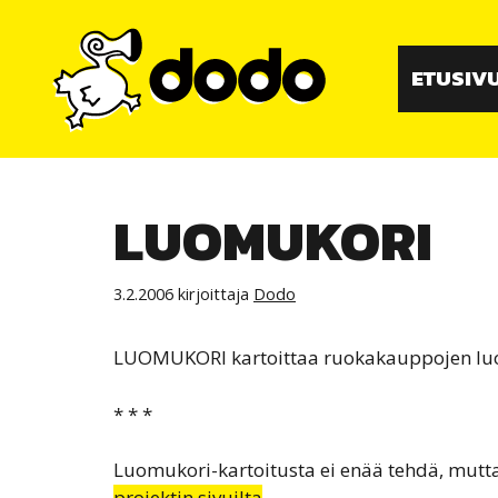
Siirry
sisältöön
ETUSIV
LUOMUKORI
3.2.2006
kirjoittaja
Dodo
LUOMUKORI kartoittaa ruokakauppojen luom
* * *
Luomukori-kartoitusta ei enää tehdä, mutta 
projektin sivuilta
.