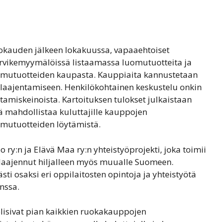
tokauden jälkeen lokakuussa, vapaaehtoiset
arvikemyymälöissä listaamassa luomutuotteita ja
omutuotteiden kaupasta. Kauppiaita kannustetaan
laajentamiseen. Henkilökohtainen keskustelu onkin
miskeinoista. Kartoituksen tulokset julkaistaan
ä mahdollistaa kuluttajille kauppojen
omutuotteiden löytämistä.
y:n ja Elävä Maa ry:n yhteistyöprojekti, joka toimii
 laajennut hiljalleen myös muualle Suomeen.
 osaksi eri oppilaitosten opintoja ja yhteistyötä
nssa.
lisivat pian kaikkien ruokakauppojen