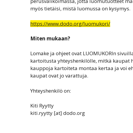
perusvalikoimassa, jotta luomutuotteet mai
myös tietäisi, mistä luomussa on kysymys.
https://www.dodo.org/luomukori/
Miten mukaan?
Lomake ja ohjeet ovat LUOMUKORIn sivuill
kartoitusta yhteyshenkilölle, mitkä kaupat 
kauppoja kartoiteta montaa kertaa ja voi e
kaupat ovat jo varattuja.
Yhteyshenkilö on:
Kiti Ryytty
kiti.ryytty [at] dodo.org