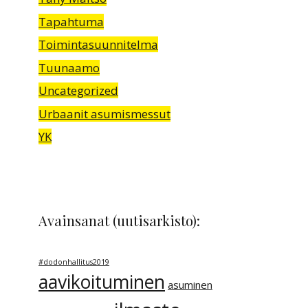
Tapahtuma
Toimintasuunnitelma
Tuunaamo
Uncategorized
Urbaanit asumismessut
YK
Avainsanat (uutisarkisto):
#dodonhallitus2019
aavikoituminen
asuminen