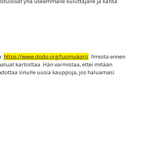
stuisivat yhä useammalle kuluttajalle ja kansa
a:
https://www.dodo.org/luomukori/
. Ilmoita ennen
haluat kartoittaa. Hän varmistaa, ettei mitään
hdottaa sinulle uusia kauppoja, jos haluamasi