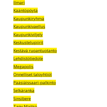
Ilmari
Kääntöpöytä
Kaupunkiryhmä
Kaupunkivaellus
Kaupunkiviljely
Keskustelupiirit
Kestävä ruoantuotanto
Lehdistötiedote
Megapolis
Onnelliset taloyhtiöt
Pääsiäissaari-palkinto
Selkäranka
Sinsibere
Tany Maitso