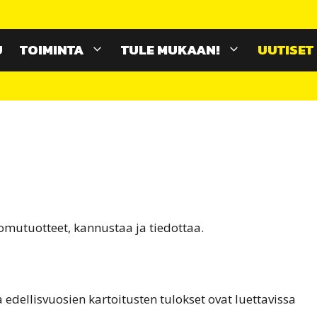
U
TOIMINTA
TULE MUKAAN!
UUTISET
utuotteet, kannustaa ja tiedottaa.
edellisvuosien kartoitusten tulokset ovat luettavissa