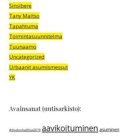
Sinsibere
Tany Maitso
Tapahtuma
Toimintasuunnitelma
Tuunaamo
Uncategorized
Urbaanit asumismessut
YK
Avainsanat (uutisarkisto):
aavikoituminen
asuminen
#dodonhallitus2019