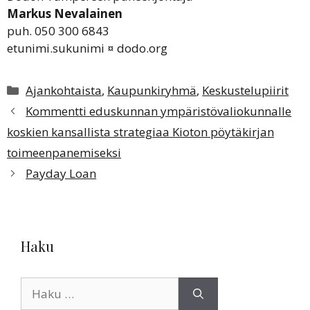
Markus Nevalainen
puh. 050 300 6843
etunimi.sukunimi ¤ dodo.org
Kategoriat
Ajankohtaista
,
Kaupunkiryhmä
,
Keskustelupiirit
Kommentti eduskunnan ympäristövaliokunnalle
koskien kansallista strategiaa Kioton pöytäkirjan
toimeenpanemiseksi
Payday Loan
Haku
Haku: