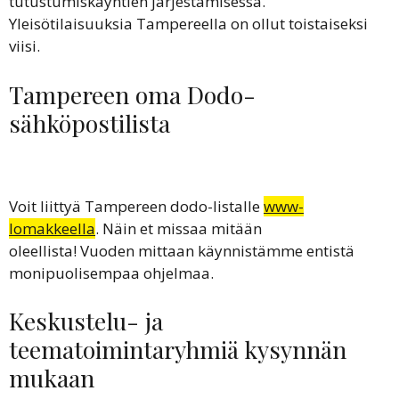
tutustumiskäyntien järjestämisessä.
Yleisötilaisuuksia Tampereella on ollut toistaiseksi
viisi.
Tampereen oma Dodo-
sähköpostilista
Voit liittyä Tampereen dodo-listalle
www-
lomakkeella
. Näin et missaa mitään
oleellista! Vuoden mittaan käynnistämme entistä
monipuolisempaa ohjelmaa.
Keskustelu- ja
teematoimintaryhmiä kysynnän
mukaan