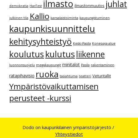
ilmasto
juhlat
ilmastonmuutos
demokratia
HarFest
Kallio
julkinen tila
kansalaistoiminta
kaupungistuminen
kaupunkisuunnittelu
kehitysyhteistyö
Keski-Pasila
Konepaja-alue
kulutus
koulutus
liikenne
minitalot
luonnonsuojelu
megakaupungit
Pasila
rakentaminen
ruoka
ratapihavisio
Veturitallit
tapahtuma
teatteri
Ympäristövaikuttamisen
perusteet -kurssi
Dodo on kaupunkilainen ympäristöjärjestö /
Yhteystiedot