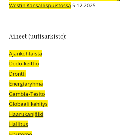
Westin Kansallispuistossa
5.12.2025
Aiheet (uutisarkisto):
Ajankohtaista
Dodo-keittiö
Drontti
Energiaryhmä
Gambia-Tesito
Globaali kehitys
Haarukanjälki
Hallitus
Hautomo