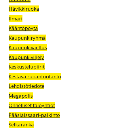
Hävikkiruoka
Ilmari
Kääntöpöytä
Kaupunkiryhmä
Kaupunkivaellus
Kaupunkiviljely
Keskustelupiirit
Kestävä ruoantuotanto
Lehdistötiedote
Megapolis
Onnelliset taloyhtiöt
Pääsiäissaari-palkinto
Selkäranka