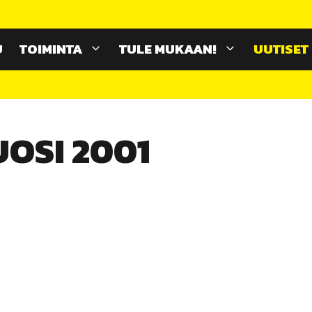
U
TOIMINTA
TULE MUKAAN!
UUTISET
UOSI 2001