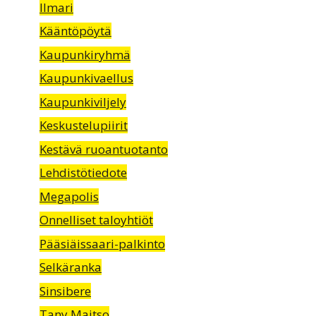
Ilmari
Kääntöpöytä
Kaupunkiryhmä
Kaupunkivaellus
Kaupunkiviljely
Keskustelupiirit
Kestävä ruoantuotanto
Lehdistötiedote
Megapolis
Onnelliset taloyhtiöt
Pääsiäissaari-palkinto
Selkäranka
Sinsibere
Tany Maitso