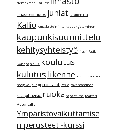
ilmasto
demokratia
HarFest
juhlat
ilmastonmuutos
julkinen tila
Kallio
kansalaistoiminta
kaupungistuminen
kaupunkisuunnittelu
kehitysyhteistyö
Keski-Pasila
koulutus
Konepaja-alue
kulutus
liikenne
luonnonsuojelu
minitalot
megakaupungit
Pasila
rakentaminen
ruoka
ratapihavisio
tapahtuma
teatteri
Veturitallit
Ympäristövaikuttamise
n perusteet -kurssi