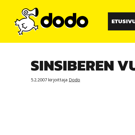
Siirry
sisältöön
ETUSIV
SINSIBEREN V
5.2.2007
kirjoittaja
Dodo