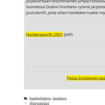
järjestämään ensimmäinen ympäristökasva
Suomessa Dodon Sinsibere-ryhmä järjestäy
joulukortit, joita sitten hankkeen tueksi my
Hankeraportti 2001
(pdf)
Palaa Sinsiberen pää
Kategoriat
Ajankohtaista
,
Sinsibere
Yhteystiedot