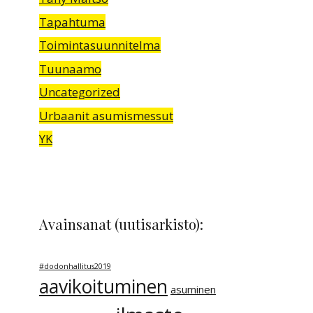
Tapahtuma
Toimintasuunnitelma
Tuunaamo
Uncategorized
Urbaanit asumismessut
YK
Avainsanat (uutisarkisto):
#dodonhallitus2019
aavikoituminen
asuminen