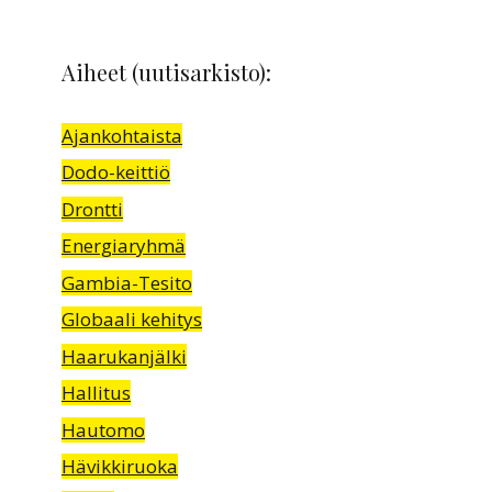
Aiheet (uutisarkisto):
Ajankohtaista
Dodo-keittiö
Drontti
Energiaryhmä
Gambia-Tesito
Globaali kehitys
Haarukanjälki
Hallitus
Hautomo
Hävikkiruoka