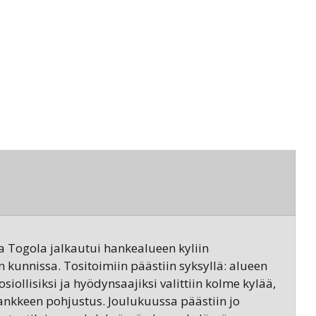
a Togola jalkautui hankealueen kyliin
kunnissa. Tositoimiin päästiin syksyllä: alueen
iollisiksi ja hyödynsaajiksi valittiin kolme kylää,
hankkeen pohjustus. Joulukuussa päästiin jo