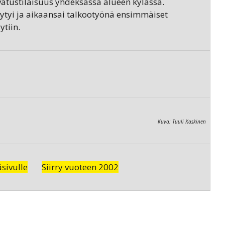
tustilaisuus yhdeksässä alueen kylässä.
tyi ja aikaansai talkootyönä ensimmäiset
ytiin.
Kuva: Tuuli Kaskinen
sivulle
Siirry vuoteen 2002