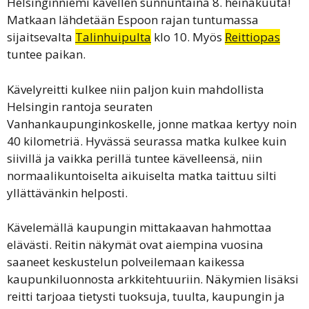
Helsinginniemi kävellen sunnuntaina 8. heinäkuuta!
Matkaan lähdetään Espoon rajan tuntumassa
sijaitsevalta
Talinhuipulta
klo 10. Myös
Reittiopas
tuntee paikan.
Kävelyreitti kulkee niin paljon kuin mahdollista
Helsingin rantoja seuraten
Vanhankaupunginkoskelle, jonne matkaa kertyy noin
40 kilometriä. Hyvässä seurassa matka kulkee kuin
siivillä ja vaikka perillä tuntee kävelleensä, niin
normaalikuntoiselta aikuiselta matka taittuu silti
yllättävänkin helposti.
Kävelemällä kaupungin mittakaavan hahmottaa
elävästi. Reitin näkymät ovat aiempina vuosina
saaneet keskustelun polveilemaan kaikessa
kaupunkiluonnosta arkkitehtuuriin. Näkymien lisäksi
reitti tarjoaa tietysti tuoksuja, tuulta, kaupungin ja