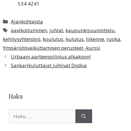
534 4241
Kategoriat
Ajankohtaista
Avainsanat
aavikoituminen
,
juhlat
,
kaupunkisuunnittelu
,
kehitysyhteistyö
,
koulutus
,
kulutus
,
liikenne
,
ruoka
,
Ympäristövaikuttamisen perusteet -kurssi
Urbaani aarteenpiilotus alkakoon!
Sankarikuluttajat juhlivat Dodoa
Haku
Haku: