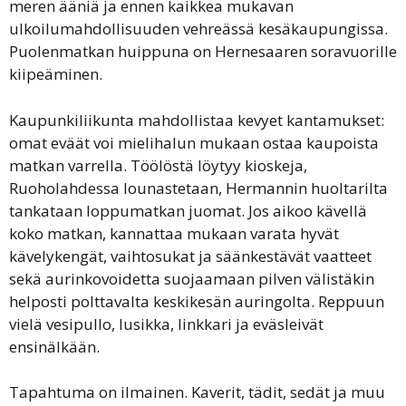
meren ääniä ja ennen kaikkea mukavan
ulkoilumahdollisuuden vehreässä kesäkaupungissa.
Puolenmatkan huippuna on Hernesaaren soravuorille
kiipeäminen.
Kaupunkiliikunta mahdollistaa kevyet kantamukset:
omat eväät voi mielihalun mukaan ostaa kaupoista
matkan varrella. Töölöstä löytyy kioskeja,
Ruoholahdessa lounastetaan, Hermannin huoltarilta
tankataan loppumatkan juomat. Jos aikoo kävellä
koko matkan, kannattaa mukaan varata hyvät
kävelykengät, vaihtosukat ja säänkestävät vaatteet
sekä aurinkovoidetta suojaamaan pilven välistäkin
helposti polttavalta keskikesän auringolta. Reppuun
vielä vesipullo, lusikka, linkkari ja eväsleivät
ensinälkään.
Tapahtuma on ilmainen. Kaverit, tädit, sedät ja muu