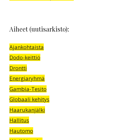
Aiheet (uutisarkisto):
Ajankohtaista
Dodo-keittiö
Drontti
Energiaryhmä
Gambia-Tesito
Globaali kehitys
Haarukanjälki
Hallitus
Hautomo