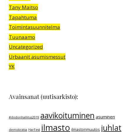
Tany Maitso
Tapahtuma
Toimintasuunnitelma
Tuunaamo
Uncategorized
Urbaanit asumismessut
YK
Avainsanat (uutisarkisto):
aavikoituminen
asuminen
#dodonhallitus2019
ilmasto
juhlat
ilmastonmuutos
demokratia
HarFest