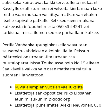
suku sekä koirat ovat kaikki tervetulleita mukaan!
Kävelylle osallistuminen ei velvoita kiertämään koko
reittiä vaan mukaan voi liittyä matkan varreltakin
itselle sopivalle pätkälle. Retkiseurueen mukana
kulkevasta infopuhelimesta 050 534 4241 voi
tarkistaa, missä iloinen seurue parhaillaan kulkee.
Perille Vanhankaupunginkoskelle saavutaan
seitsemän-kahdeksan aikoihin illalla. Reissun
päätteeksi on urbaani-ilta urbaanissa
puutaloparatiisissa Toukolassa noin klo 19 alkaen.
Saa kävellä vaikka vain osan matkasta tai tulla
suoraan illanviettoon.
Kuvia aiempien vuosien vaelluksilta
Lisätietoja sähköpostitse: Niko Lipsanen,
etunimi.sukunimi@dodo.org
Lisätietoja puhelimitse: Aleksi Neuvonen, 050