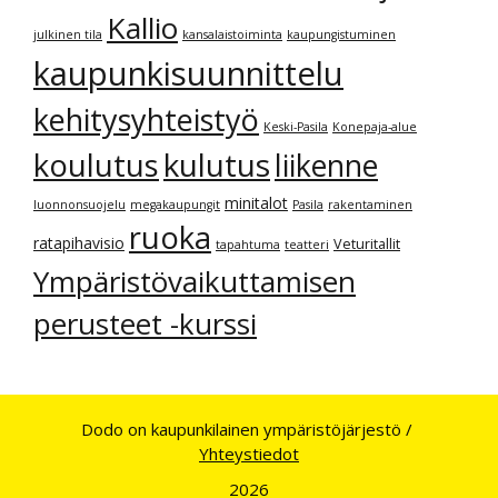
Kallio
julkinen tila
kansalaistoiminta
kaupungistuminen
kaupunkisuunnittelu
kehitysyhteistyö
Keski-Pasila
Konepaja-alue
kulutus
koulutus
liikenne
minitalot
luonnonsuojelu
megakaupungit
Pasila
rakentaminen
ruoka
ratapihavisio
Veturitallit
tapahtuma
teatteri
Ympäristövaikuttamisen
perusteet -kurssi
Dodo on kaupunkilainen ympäristöjärjestö /
Yhteystiedot
2026