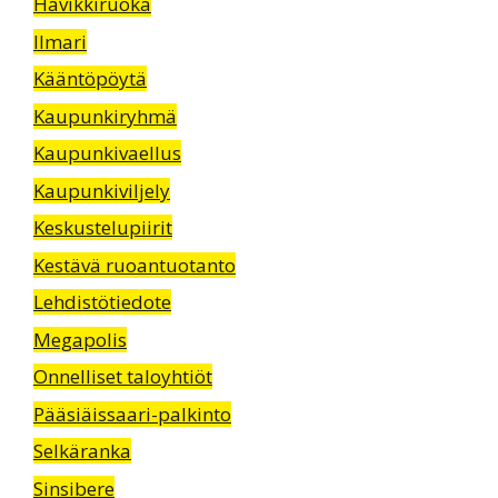
Hävikkiruoka
Ilmari
Kääntöpöytä
Kaupunkiryhmä
Kaupunkivaellus
Kaupunkiviljely
Keskustelupiirit
Kestävä ruoantuotanto
Lehdistötiedote
Megapolis
Onnelliset taloyhtiöt
Pääsiäissaari-palkinto
Selkäranka
Sinsibere