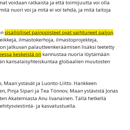
at voidaan ratkaista ja että toimijuutta voi olla
itä nuori voi ja mitä ei voi tehdä, ja mitä taitoja
en
sisällölliset painopisteet ovat vaihtuneet paljon
.
leikkejä, ilmastokerhoja, ilmastoprojekteja,
 on jatkuvan palautteenkeräämisen lisäksi teetetty
essa keskeistä on
kannustaa nuoria löytämään
n kansalaisyhteiskuntaa globaalien muutosten
, Maan ystävät ja Luonto-Liitto. Hankkeen
, Pinja Sipari ja Tea Tönnov, Maan ystävistä Jonas
rten Akatemiasta Anu Iivanainen. Tällä hetkellä
hitysviestintä- ja kasvatustuella.