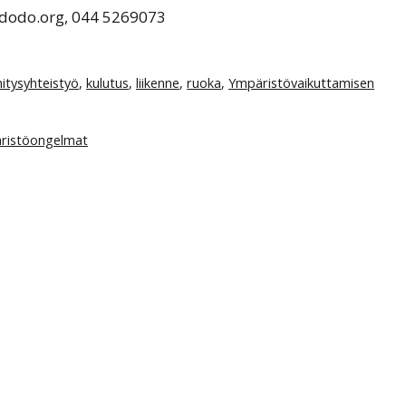
@dodo.org, 044 5269073
hitysyhteistyö
,
kulutus
,
liikenne
,
ruoka
,
Ympäristövaikuttamisen
äristöongelmat