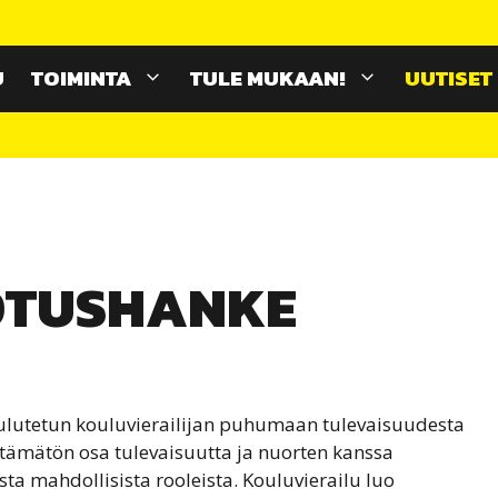
U
TOIMINTA
TULE MUKAAN!
UUTISET
OTUSHANKE
koulutetun kouluvierailijan puhumaan tulevaisuudesta
tämätön osa tulevaisuutta ja nuorten kanssa
sta mahdollisista rooleista. Kouluvierailu luo