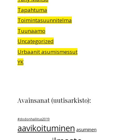
Tapahtuma
Toimintasuunnitelma
Tuunaamo
Uncategorized
Urbaanit asumismessut
YK
Avainsanat (uutisarkisto):
#dodonhallitus2019
aavikoituminen
asuminen