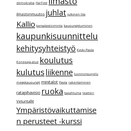
ilmasto
demokratia
HarFest
juhlat
ilmastonmuutos
julkinen tila
Kallio
kansalaistoiminta
kaupungistuminen
kaupunkisuunnittelu
kehitysyhteistyö
Keski-Pasila
koulutus
Konepaja-alue
kulutus
liikenne
luonnonsuojelu
minitalot
megakaupungit
Pasila
rakentaminen
ruoka
ratapihavisio
tapahtuma
teatteri
Veturitallit
Ympäristövaikuttamise
n perusteet -kurssi