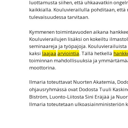
luottamusta siihen, että uhkaavatkin ongelm
kaikkialla. Kouluvierailulla
pohditaan, että m
tulevaisuudessa tarvitaan.
Kymmenen toimintavuoden aikana hankke
Kouluvierailujen lisäksi on kokeiltu ilmasto
seminaareja ja työpajoja. Kouluvierailuista
kaksi
laajaa
arviointia
. Tällä hetkellä
hankke
toiminnan mahdollisuuksia ja ymmärtämää
moottorina.
llmaria toteuttavat Nuorten Akatemia, Dodo
ohjausryhmässä ovat Dodosta Tuuli Kaskinen
Biström, Luonto-Liitosta Sini Eräjää ja Nuo
Ilmaria toteutetaan ulkoasiainministeriön ke