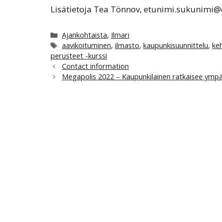
Lisätietoja Tea Tönnov, etunimi.sukunimi
Kategoriat
Ajankohtaista
,
Ilmari
Avainsanat
aavikoituminen
,
ilmasto
,
kaupunkisuunnittelu
,
ke
perusteet -kurssi
Contact information
Megapolis 2022 – Kaupunkilainen ratkaisee ymp