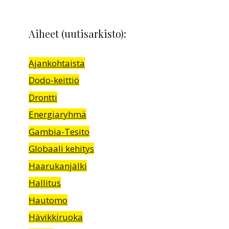
Aiheet (uutisarkisto):
Ajankohtaista
Dodo-keittiö
Drontti
Energiaryhmä
Gambia-Tesito
Globaali kehitys
Haarukanjälki
Hallitus
Hautomo
Hävikkiruoka