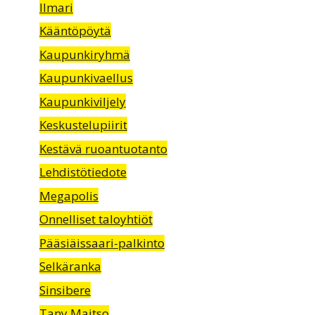
Ilmari
Kääntöpöytä
Kaupunkiryhmä
Kaupunkivaellus
Kaupunkiviljely
Keskustelupiirit
Kestävä ruoantuotanto
Lehdistötiedote
Megapolis
Onnelliset taloyhtiöt
Pääsiäissaari-palkinto
Selkäranka
Sinsibere
Tany Maitso