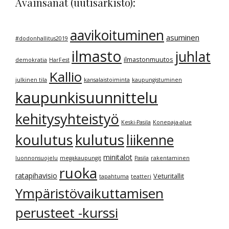
Avainsanat (uutisarkisto):
aavikoituminen
asuminen
#dodonhallitus2019
ilmasto
juhlat
ilmastonmuutos
demokratia
HarFest
Kallio
julkinen tila
kansalaistoiminta
kaupungistuminen
kaupunkisuunnittelu
kehitysyhteistyö
Keski-Pasila
Konepaja-alue
kulutus
koulutus
liikenne
minitalot
luonnonsuojelu
megakaupungit
Pasila
rakentaminen
ruoka
ratapihavisio
Veturitallit
tapahtuma
teatteri
Ympäristövaikuttamisen
perusteet -kurssi