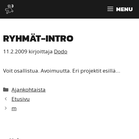
Siirry
MENU
sisältöön
RYHMÄT-INTRO
11.2.2009
kirjoittaja
Dodo
Voit osallistua. Avoimuutta. Eri projektit esillä…
Kategoriat
Ajankohtaista
Etusivu
m