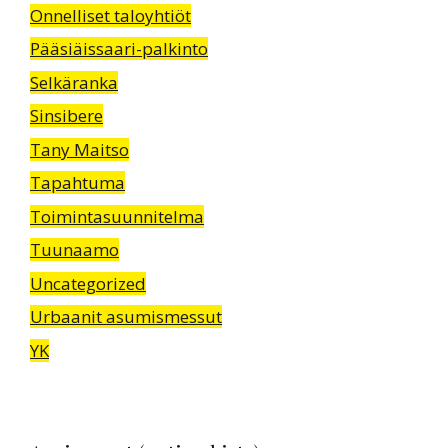
Onnelliset taloyhtiöt
Pääsiäissaari-palkinto
Selkäranka
Sinsibere
Tany Maitso
Tapahtuma
Toimintasuunnitelma
Tuunaamo
Uncategorized
Urbaanit asumismessut
YK