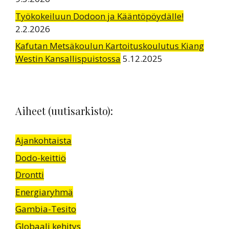
Työkokeiluun Dodoon ja Kääntöpöydälle!
2.2.2026
Kafutan Metsäkoulun Kartoituskoulutus Kiang
Westin Kansallispuistossa
5.12.2025
Aiheet (uutisarkisto):
Ajankohtaista
Dodo-keittiö
Drontti
Energiaryhmä
Gambia-Tesito
Globaali kehitys