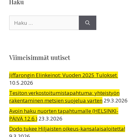
Haku
Haku:
Viimeisimmät uutiset
Jiffarongin Elinkeinot: Vuoden 2025 Tulokset
10.5.2026
Tesiton verkostoitumistapahtuma: yhteistyön
rakentaminen metsien suojelua varten
29.3.2026
Avoin haku nuorten tapahtumalle (HELSINKI-
PÄIVÄ 12.6.)
23.3.2026
Dodo tukee Hiljaisten oikeus-kansalaisaloitetta!
9.3.2026