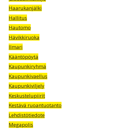
Haarukanjälki
Hallitus
Hautomo
Hävikkiruoka
Ilmari
Kääntöpöytä
Kaupunkiryhmä
Kaupunkivaellus
Kaupunkiviljely
Keskustelupiirit
Kestävä ruoantuotanto
Lehdistötiedote
Megapolis