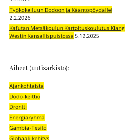
Työkokeiluun Dodoon ja Kääntöpöydälle!
2.2.2026
Kafutan Metsäkoulun Kartoituskoulutus Kiang
Westin Kansallispuistossa
5.12.2025
Aiheet (uutisarkisto):
Ajankohtaista
Dodo-keittiö
Drontti
Energiaryhmä
Gambia-Tesito
Globaali kehitys