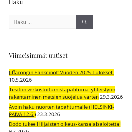
Haku
Haku:
Viimeisimmät uutiset
Jiffarongin Elinkeinot: Vuoden 2025 Tulokset
10.5.2026
Tesiton verkostoitumistapahtuma: yhteistyön
rakentaminen metsien suojelua varten
29.3.2026
Avoin haku nuorten tapahtumalle (HELSINKI-
PÄIVÄ 12.6.)
23.3.2026
Dodo tukee Hiljaisten oikeus-kansalaisaloitetta!
9.3.2026