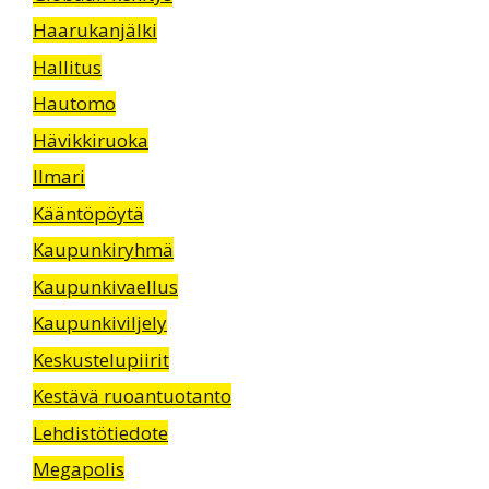
Haarukanjälki
Hallitus
Hautomo
Hävikkiruoka
Ilmari
Kääntöpöytä
Kaupunkiryhmä
Kaupunkivaellus
Kaupunkiviljely
Keskustelupiirit
Kestävä ruoantuotanto
Lehdistötiedote
Megapolis