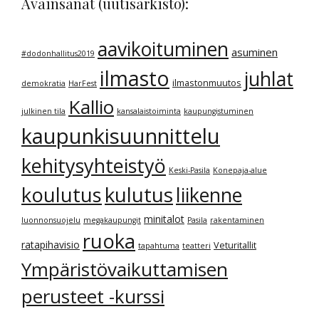
Avainsanat (uutisarkisto):
aavikoituminen
asuminen
#dodonhallitus2019
ilmasto
juhlat
ilmastonmuutos
demokratia
HarFest
Kallio
julkinen tila
kansalaistoiminta
kaupungistuminen
kaupunkisuunnittelu
kehitysyhteistyö
Keski-Pasila
Konepaja-alue
kulutus
koulutus
liikenne
minitalot
luonnonsuojelu
megakaupungit
Pasila
rakentaminen
ruoka
ratapihavisio
Veturitallit
tapahtuma
teatteri
Ympäristövaikuttamisen
perusteet -kurssi