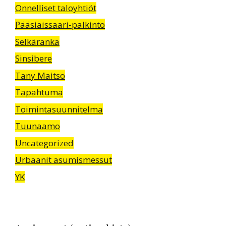
Onnelliset taloyhtiöt
Pääsiäissaari-palkinto
Selkäranka
Sinsibere
Tany Maitso
Tapahtuma
Toimintasuunnitelma
Tuunaamo
Uncategorized
Urbaanit asumismessut
YK