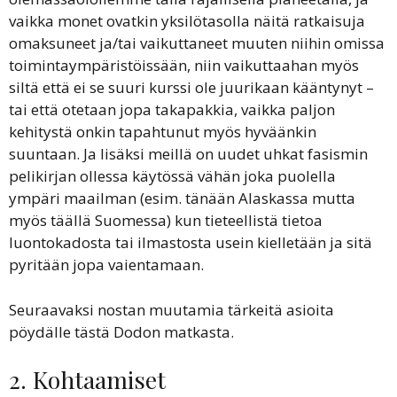
vaikka monet ovatkin yksilötasolla näitä ratkaisuja
omaksuneet ja/tai vaikuttaneet muuten niihin omissa
toimintaympäristöissään, niin vaikuttaahan myös
siltä että ei se suuri kurssi ole juurikaan kääntynyt –
tai että otetaan jopa takapakkia, vaikka paljon
kehitystä onkin tapahtunut myös hyväänkin
suuntaan. Ja lisäksi meillä on uudet uhkat fasismin
pelikirjan ollessa käytössä vähän joka puolella
ympäri maailman (esim. tänään Alaskassa mutta
myös täällä Suomessa) kun tieteellistä tietoa
luontokadosta tai ilmastosta usein kielletään ja sitä
pyritään jopa vaientamaan.
Seuraavaksi nostan muutamia tärkeitä asioita
pöydälle tästä Dodon matkasta.
2. Kohtaamiset