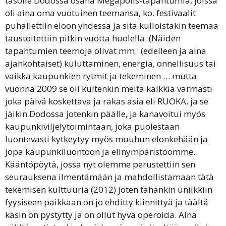
tasolle Dodossa osana Megapolis-tapahtumia, joissa
oli aina oma vuotuinen teemansa, ko. festivaalit
puhallettiin eloon yhdessä ja sitä kulloistakin teemaa
taustoitettiin pitkin vuotta huolella. (Näiden
tapahtumien teemoja olivat mm.: (edelleen ja aina
ajankohtaiset) kuluttaminen, energia, onnellisuus tai
vaikka kaupunkien rytmit ja tekeminen … mutta
vuonna 2009 se oli kuitenkin meitä kaikkia varmasti
joka päivä koskettava ja rakas asia eli RUOKA, ja se
jäikin Dodossa jotenkin päälle, ja kanavoitui myös
kaupunkiviljelytoimintaan, joka puolestaan
luontevasti kytkeytyy myös muuhun elonkehään ja
jopa kaupunkiluontoon ja elinympäristöömme.
Kääntöpöytä, jossa nyt olemme perustettiin sen
seurauksena ilmentämään ja mahdollistamaan tätä
tekemisen kulttuuria (2012) joten tähänkin uniikkiin
fyysiseen paikkaan on jo ehditty kiinnittyä ja täältä
käsin on pystytty ja on ollut hyvä operoida. Aina