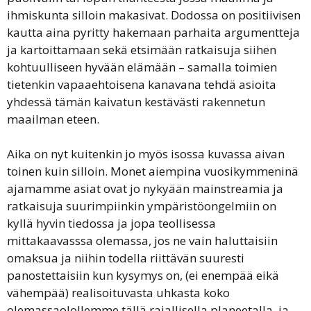
ihmiskunta silloin makasivat. Dodossa on positiivisen
kautta aina pyritty hakemaan parhaita argumentteja
ja kartoittamaan sekä etsimään ratkaisuja siihen
kohtuulliseen hyvään elämään – samalla toimien
tietenkin vapaaehtoisena kanavana tehdä asioita
yhdessä tämän kaivatun kestävästi rakennetun
maailman eteen.
Aika on nyt kuitenkin jo myös isossa kuvassa aivan
toinen kuin silloin. Monet aiempina vuosikymmeninä
ajamamme asiat ovat jo nykyään mainstreamia ja
ratkaisuja suurimpiinkin ympäristöongelmiin on
kyllä hyvin tiedossa ja jopa teollisessa
mittakaavasssa olemassa, jos ne vain haluttaisiin
omaksua ja niihin todella riittävän suuresti
panostettaisiin kun kysymys on, (ei enempää eikä
vähempää) realisoituvasta uhkasta koko
olemassaolollemme tällä rajallisella planeetalla, ja