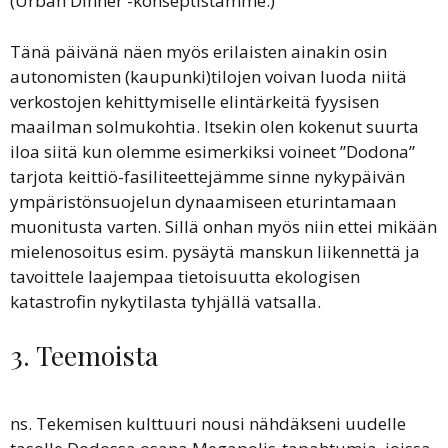
(Urban Dinner -konseptistamme.)
Tänä päivänä näen myös erilaisten ainakin osin
autonomisten (kaupunki)tilojen voivan luoda niitä
verkostojen kehittymiselle elintärkeitä fyysisen
maailman solmukohtia. Itsekin olen kokenut suurta
iloa siitä kun olemme esimerkiksi voineet ”Dodona”
tarjota keittiö-fasiliteettejämme sinne nykypäivän
ympäristönsuojelun dynaamiseen eturintamaan
muonitusta varten. Sillä onhan myös niin ettei mikään
mielenosoitus esim. pysäytä manskun liikennettä ja
tavoittele laajempaa tietoisuutta ekologisen
katastrofin nykytilasta tyhjällä vatsalla.
3. Teemoista
ns. Tekemisen kulttuuri nousi nähdäkseni uudelle