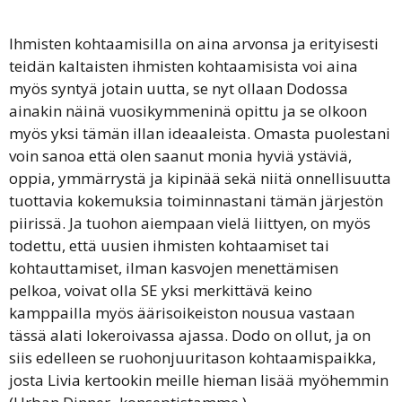
Ihmisten kohtaamisilla on aina arvonsa ja erityisesti
teidän kaltaisten ihmisten kohtaamisista voi aina
myös syntyä jotain uutta, se nyt ollaan Dodossa
ainakin näinä vuosikymmeninä opittu ja se olkoon
myös yksi tämän illan ideaaleista. Omasta puolestani
voin sanoa että olen saanut monia hyviä ystäviä,
oppia, ymmärrystä ja kipinää sekä niitä onnellisuutta
tuottavia kokemuksia toiminnastani tämän järjestön
piirissä. Ja tuohon aiempaan vielä liittyen, on myös
todettu, että uusien ihmisten kohtaamiset tai
kohtauttamiset, ilman kasvojen menettämisen
pelkoa, voivat olla SE yksi merkittävä keino
kamppailla myös äärisoikeiston nousua vastaan
tässä alati lokeroivassa ajassa. Dodo on ollut, ja on
siis edelleen se ruohonjuuritason kohtaamispaikka,
josta Livia kertookin meille hieman lisää myöhemmin