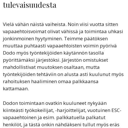
tulevaisuudesta
Vielä vähän näistä vaiheista. Noin viisi vuotta sitten
vapaaehtoisvoimat olivat vähissä ja toimintaa uhkasi
jonkinmoinen hyytyminen. Teimme päätöksen
muuttaa puhtaasti vapaaehtoisten voimin pyörivä
Dodo myös työntekijöiden käytännön tasolla
pyörittämäksi järjestöksi. Järjestön omistukset
mahdollistivat muutoksen osaltaan, mutta
työntekijöiden tehtäviin on alusta asti kuulunut myös
rahoituksen haaliminen omaa palkkaansa
kattamaan.
Dodon toimintaan ovatkin kuuluneet nykyään
kiinteästi työkokeilijat, -harjoittelijat, vuotuinen ESC-
vapaaehtoinen ja esim. palkkatuella palkatut
henkilöt, ja tästä onkin nähdäkseni tullut myös eräs