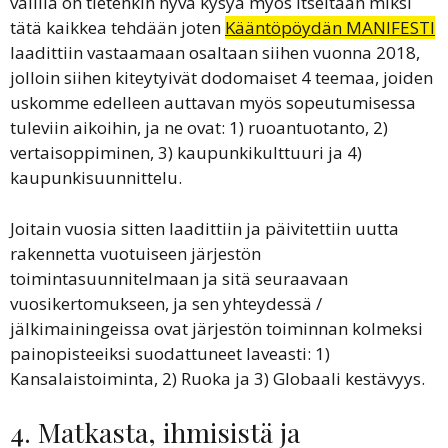
välillä on tietenkin hyvä kysyä myös itseltään miksi
tätä kaikkea tehdään joten
Kääntöpöydän MANIFESTI
laadittiin vastaamaan osaltaan siihen vuonna 2018,
jolloin siihen kiteytyivät dodomaiset 4 teemaa, joiden
uskomme edelleen auttavan myös sopeutumisessa
tuleviin aikoihin, ja ne ovat: 1) ruoantuotanto, 2)
vertaisoppiminen, 3) kaupunkikulttuuri ja 4)
kaupunkisuunnittelu.
Joitain vuosia sitten laadittiin ja päivitettiin uutta
rakennetta vuotuiseen järjestön
toimintasuunnitelmaan ja sitä seuraavaan
vuosikertomukseen, ja sen yhteydessä /
jälkimainingeissa ovat järjestön toiminnan kolmeksi
painopisteeiksi suodattuneet laveasti: 1)
Kansalaistoiminta, 2) Ruoka ja 3) Globaali kestävyys.
4. Matkasta, ihmisistä ja