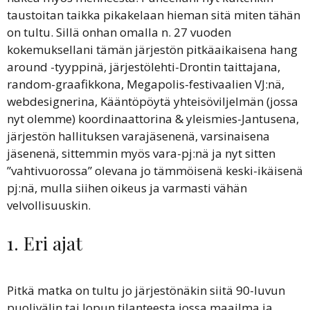
taustoitan taikka pikakelaan hieman sitä miten tähän
on tultu. Sillä onhan omalla n. 27 vuoden
kokemuksellani tämän järjestön pitkäaikaisena hang
around -tyyppinä, järjestölehti-Drontin taittajana,
random-graafikkona, Megapolis-festivaalien VJ:nä,
webdesignerina, Kääntöpöytä yhteisöviljelmän (jossa
nyt olemme) koordinaattorina & yleismies-Jantusena,
järjestön hallituksen varajäsenenä, varsinaisena
jäsenenä, sittemmin myös vara-pj:nä ja nyt sitten
”vahtivuorossa” olevana jo tämmöisenä keski-ikäisenä
pj:nä, mulla siihen oikeus ja varmasti vähän
velvollisuuskin.
1. Eri ajat
Pitkä matka on tultu jo järjestönäkin siitä 90-luvun
puolivälin tai lopun tilanteesta jossa maailma ja