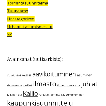
Toimintasuunnitelma
Tuunaamo
Uncategorized
Urbaanit asumismessut
YK
Avainsanat (uutisarkisto):
aavikoituminen
asuminen
#dodonhallitus2019
ilmasto
juhlat
ilmastonmuutos
demokratia
HarFest
Kallio
julkinen tila
kansalaistoiminta
kaupungistuminen
kaupunkisuunnittelu