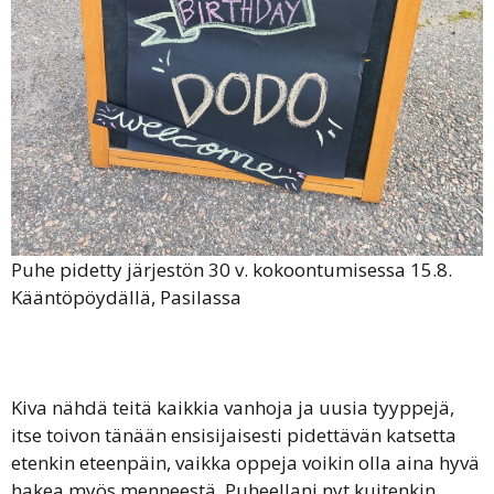
Puhe pidetty järjestön 30 v. kokoontumisessa 15.8.
Kääntöpöydällä, Pasilassa
Kiva nähdä teitä kaikkia vanhoja ja uusia tyyppejä,
itse toivon tänään ensisijaisesti pidettävän katsetta
etenkin eteenpäin, vaikka oppeja voikin olla aina hyvä
hakea myös menneestä. Puheellani nyt kuitenkin