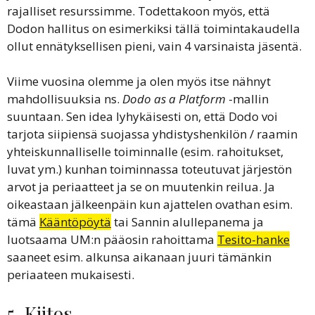
rajalliset resurssimme. Todettakoon myös, että
Dodon hallitus on esimerkiksi tällä toimintakaudella
ollut ennätyksellisen pieni, vain 4 varsinaista jäsentä.
Viime vuosina olemme ja olen myös itse nähnyt
mahdollisuuksia ns.
Dodo as a Platform
-mallin
suuntaan. Sen idea lyhykäisesti on, että Dodo voi
tarjota siipiensä suojassa yhdistyshenkilön / raamin
yhteiskunnalliselle toiminnalle (esim. rahoitukset,
luvat ym.) kunhan toiminnassa toteutuvat järjestön
arvot ja periaatteet ja se on muutenkin reilua. Ja
oikeastaan jälkeenpäin kun ajattelen ovathan esim.
tämä
Kääntöpöytä
tai Sannin alullepanema ja
luotsaama UM:n pääosin rahoittama
Tesito-hanke
saaneet esim. alkunsa aikanaan juuri tämänkin
periaateen mukaisesti.
5. Kiitos