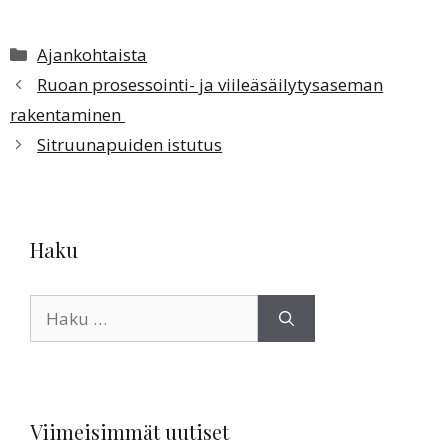
Kategoriat
Ajankohtaista
Ruoan prosessointi- ja viileäsäilytysaseman
rakentaminen
Sitruunapuiden istutus
Haku
Haku:
Viimeisimmät uutiset