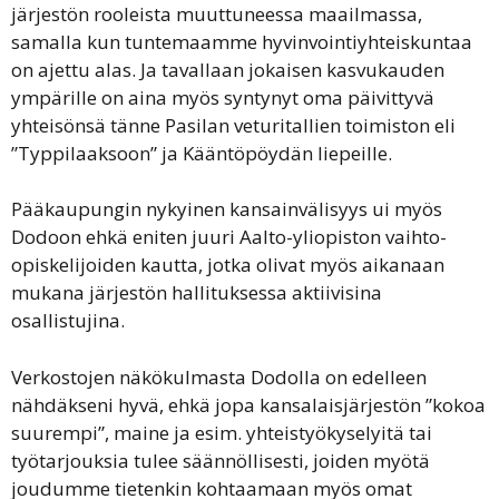
järjestön rooleista muuttuneessa maailmassa,
samalla kun tuntemaamme hyvinvointiyhteiskuntaa
on ajettu alas. Ja tavallaan jokaisen kasvukauden
ympärille on aina myös syntynyt oma päivittyvä
yhteisönsä tänne Pasilan veturitallien toimiston eli
”Typpilaaksoon” ja Kääntöpöydän liepeille.
Pääkaupungin nykyinen kansainvälisyys ui myös
Dodoon ehkä eniten juuri Aalto-yliopiston vaihto-
opiskelijoiden kautta, jotka olivat myös aikanaan
mukana järjestön hallituksessa aktiivisina
osallistujina.
Verkostojen näkökulmasta Dodolla on edelleen
nähdäkseni hyvä, ehkä jopa kansalaisjärjestön ”kokoa
suurempi”, maine ja esim. yhteistyökyselyitä tai
työtarjouksia tulee säännöllisesti, joiden myötä
joudumme tietenkin kohtaamaan myös omat