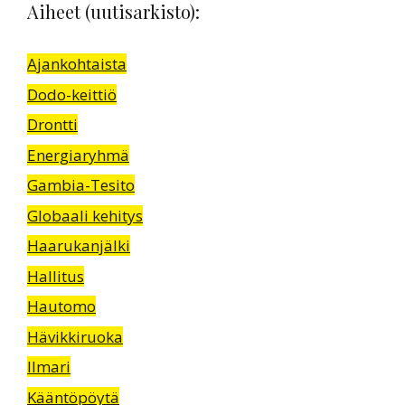
Aiheet (uutisarkisto):
Ajankohtaista
Dodo-keittiö
Drontti
Energiaryhmä
Gambia-Tesito
Globaali kehitys
Haarukanjälki
Hallitus
Hautomo
Hävikkiruoka
Ilmari
Kääntöpöytä