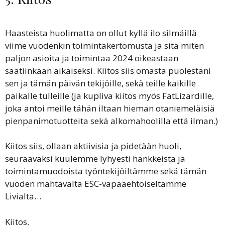
Haasteista huolimatta on ollut kyllä ilo silmäillä
viime vuodenkin toimintakertomusta ja sitä miten
paljon asioita ja toimintaa 2024 oikeastaan
saatiinkaan aikaiseksi. Kiitos siis omasta puolestani
sen ja tämän päivän tekijöille, sekä teille kaikille
paikalle tulleille (ja kupliva kiitos myös FatLizardille,
joka antoi meille tähän iltaan hieman otaniemeläisiä
pienpanimotuotteita sekä alkomahoolilla että ilman.)
Kiitos siis, ollaan aktiivisia ja pidetään huoli,
seuraavaksi kuulemme lyhyesti hankkeista ja
toimintamuodoista työntekijöiltämme sekä tämän
vuoden mahtavalta ESC-vapaaehtoiseltamme
Livialta…
Kiitos.