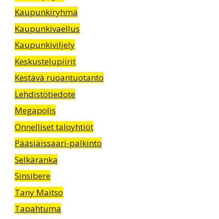
Kaupunkiryhmä
Kaupunkivaellus
Kaupunkiviljely
Keskustelupiirit
Kestävä ruoantuotanto
Lehdistötiedote
Megapolis
Onnelliset taloyhtiöt
Pääsiäissaari-palkinto
Selkäranka
Sinsibere
Tany Maitso
Tapahtuma