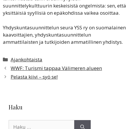
suunnittelykulttuurin keskeisistä ongelmista: sen, että
yksittäisiä syyllisiä on epäkohdissa vaikea osoittaa.
Yhdyskuntasuunnittelun seura YSS ry on suomalainen
kaavoittajien, yhdyskuntasuunnittelun
ammattilaisten ja tutkijoiden ammatillinen yhdistys.
Kategoriat
Ajankohtaista
WWF: Turismi tappaa Välimeren alueen
Pelasta kiivi – syö se!
Haku
Haku: