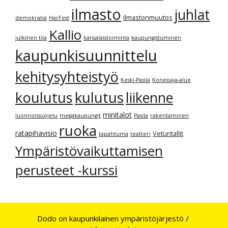
ilmasto
juhlat
ilmastonmuutos
demokratia
HarFest
Kallio
julkinen tila
kansalaistoiminta
kaupungistuminen
kaupunkisuunnittelu
kehitysyhteistyö
Keski-Pasila
Konepaja-alue
kulutus
koulutus
liikenne
minitalot
luonnonsuojelu
megakaupungit
Pasila
rakentaminen
ruoka
ratapihavisio
Veturitallit
tapahtuma
teatteri
Ympäristövaikuttamisen
perusteet -kurssi
Dodo on kaupunkilainen ympäristöjärjestö /