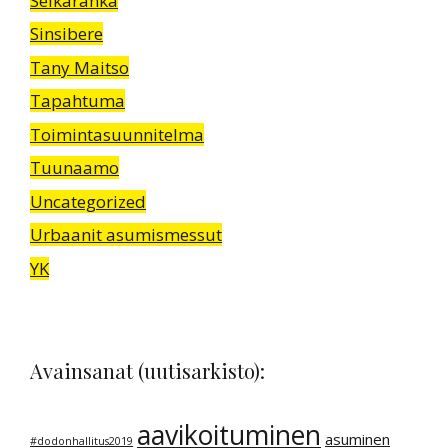
Selkäranka
Sinsibere
Tany Maitso
Tapahtuma
Toimintasuunnitelma
Tuunaamo
Uncategorized
Urbaanit asumismessut
YK
Avainsanat (uutisarkisto):
aavikoituminen
asuminen
#dodonhallitus2019