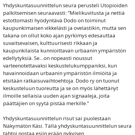
Yhdyskuntasuunnittelun seura perusteli Utopioiden
palkitsemisen seuraavasti: ”Mielikuvitusta ja nettiä
estottomasti hyödyntävä Dodo on toiminut
kaupunkimaisen vikkelästi ja ovelastikin, mutta sen
takana on ollut koko ajan pyrkimys edesauttaa
suvaitsevaisen, kulttuurisesti rikkaan ja
kaupunkilaista kunnioittavan urbaanin ympäristön
edellytyksiä. Se…on nopeasti noussut
varteenotettavaksi keskustelukumppaniksi, kun
havainnoidaan urbaanin ympäristön ilmiöitä ja
etsitään ratkaisuvaihtoehtoja. Dodo ry on tuonut
keskusteluun tuoreutta ja se on myös lähettänyt
ilmoille sellaisia uuden ajan signaaleja, joita
päättäjien on syytä pistää merkille.”
Yhdyskuntasuunnittelun risut sai puolestaan
Näkymätön Käsi. Tällä yhdyskuntasuunnittelun seura
tahtoi nostaa esiin erään nykyisen