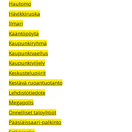
Hautomo
Hävikkiruoka
Ilmari
Kääntöpöytä
Kaupunkiryhmä
Kaupunkivaellus
Kaupunkiviljely
Keskustelupiirit
Kestävä ruoantuotanto
Lehdistötiedote
Megapolis
Onnelliset taloyhtiöt
Pääsiäissaari-palkinto