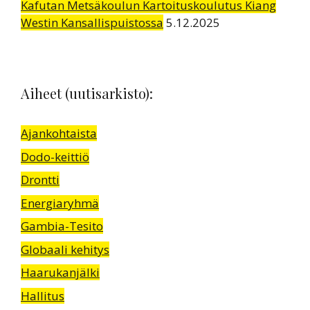
Kafutan Metsäkoulun Kartoituskoulutus Kiang
Westin Kansallispuistossa
5.12.2025
Aiheet (uutisarkisto):
Ajankohtaista
Dodo-keittiö
Drontti
Energiaryhmä
Gambia-Tesito
Globaali kehitys
Haarukanjälki
Hallitus