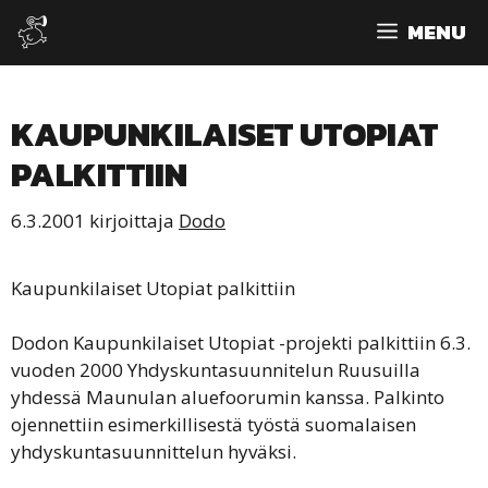
Siirry
MENU
sisältöön
KAUPUNKILAISET UTOPIAT
PALKITTIIN
6.3.2001
kirjoittaja
Dodo
Kaupunkilaiset Utopiat palkittiin
Dodon Kaupunkilaiset Utopiat -projekti palkittiin 6.3.
vuoden 2000 Yhdyskuntasuunnitelun Ruusuilla
yhdessä Maunulan aluefoorumin kanssa. Palkinto
ojennettiin esimerkillisestä työstä suomalaisen
yhdyskuntasuunnittelun hyväksi.