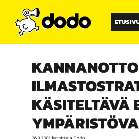
Siirry
sisältöön
ETUSIV
KANNANOTTO:
ILMASTOSTRA
KÄSITELTÄVÄ
YMPÄRISTÖVA
26.3.2001
kirjoittaja
Dodo