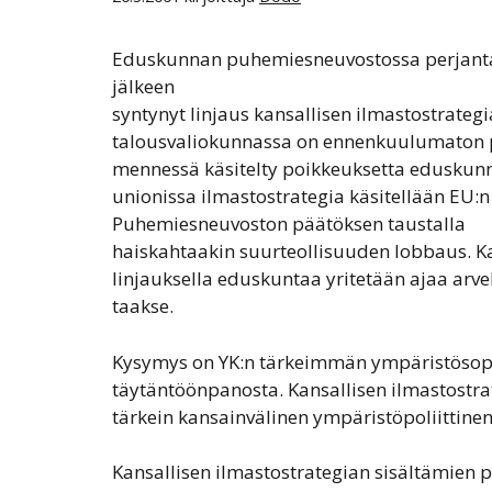
Eduskunnan puhemiesneuvostossa perjanta
jälkeen
syntynyt linjaus kansallisen ilmastostrategi
talousvaliokunnassa on ennenkuulumaton 
mennessä käsitelty poikkeuksetta edusku
unionissa ilmastostrategia käsitellään EU:
Puhemiesneuvoston päätöksen taustalla
haiskahtaakin suurteollisuuden lobbaus. K
linjauksella eduskuntaa yritetään ajaa arv
taakse.
Kysymys on YK:n tärkeimmän ympäristösop
täytäntöönpanosta. Kansallisen ilmastostra
tärkein kansainvälinen ympäristöpoliittinen
Kansallisen ilmastostrategian sisältämien p