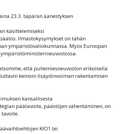
ina 23.3. täpärän äänestyksen
an käsittelemiseksi
päätös. Ilmastokysymykset on tähän
nnan ympäristövaliokunnassa. Myös Euroopan
n ympäristöministerineuvostossa.
atsomme, että puhemiesneuvoston erikoisella
eluttavin keinoin lisäydinvoiman rakentamisen
imuksen kansallisesta
tegian päätavoite, päästöjen vähentäminen, on
 tavoite.
äävaihtoehtojen KIO1 (ei