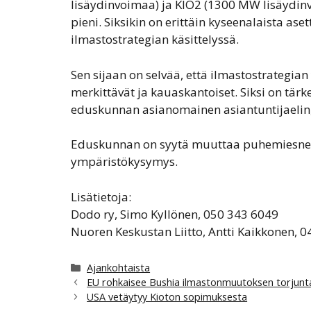
lisäydinvoimaa) ja KIO2 (1300 MW lisäydinv
pieni. Siksikin on erittäin kyseenalaista a
ilmastostrategian käsittelyssä.
Sen sijaan on selvää, että ilmastostrategian
merkittävät ja kauaskantoiset. Siksi on tärke
eduskunnan asianomainen asiantuntijaelin,
Eduskunnan on syytä muuttaa puhemiesneu
ympäristökysymys.
Lisätietoja:
Dodo ry, Simo Kyllönen, 050 343 6049
Nuoren Keskustan Liitto, Antti Kaikkonen, 
Kategoriat
Ajankohtaista
EU rohkaisee Bushia ilmastonmuutoksen torjunt
USA vetäytyy Kioton sopimuksesta