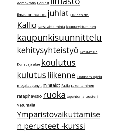
ilmasto
demokratia
HarFest
juhlat
ilmastonmuutos
julkinen tila
Kallio
kansalaistoiminta
kaupungistuminen
kaupunkisuunnittelu
kehitysyhteistyö
Keski-Pasila
koulutus
Konepaja-alue
kulutus
liikenne
luonnonsuojelu
minitalot
megakaupungit
Pasila
rakentaminen
ruoka
ratapihavisio
tapahtuma
teatteri
Veturitallit
Ympäristövaikuttamise
n perusteet -kurssi