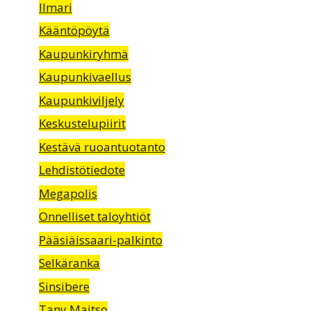
Ilmari
Kääntöpöytä
Kaupunkiryhmä
Kaupunkivaellus
Kaupunkiviljely
Keskustelupiirit
Kestävä ruoantuotanto
Lehdistötiedote
Megapolis
Onnelliset taloyhtiöt
Pääsiäissaari-palkinto
Selkäranka
Sinsibere
Tany Maitso