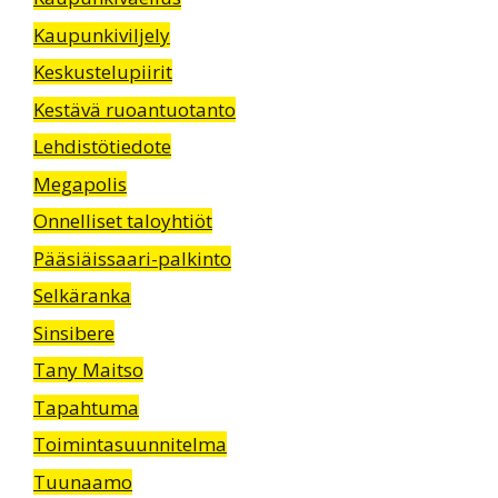
Kaupunkiviljely
Keskustelupiirit
Kestävä ruoantuotanto
Lehdistötiedote
Megapolis
Onnelliset taloyhtiöt
Pääsiäissaari-palkinto
Selkäranka
Sinsibere
Tany Maitso
Tapahtuma
Toimintasuunnitelma
Tuunaamo