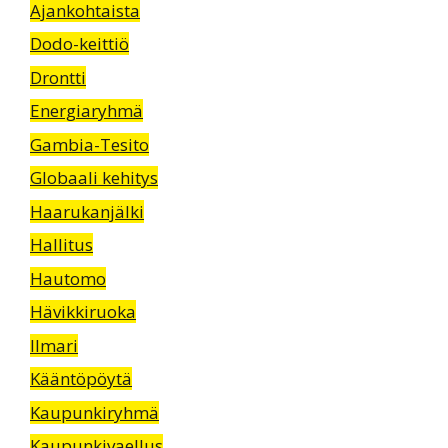
Ajankohtaista
Dodo-keittiö
Drontti
Energiaryhmä
Gambia-Tesito
Globaali kehitys
Haarukanjälki
Hallitus
Hautomo
Hävikkiruoka
Ilmari
Kääntöpöytä
Kaupunkiryhmä
Kaupunkivaellus