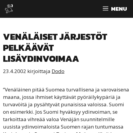
Siirry
MENU
sisältöön
VENÄLÄISET JÄRJESTÖT
PELKÄÄVÄT
LISÄYDINVOIMAA
23.4.2002
kirjoittaja
Dodo
”Venäläinen pitää Suomea turvallisena ja varovaisena
maana, jossa ihmiset käyttävät pyöräilykypäriä ja
turvavöitä ja pysähtyvät punaisissa valoissa. Suomi
on esimerkki. Jos Suomi hyväksyy ydinvoiman, se
tarkoittaa vihreää valoa Venäjän suunnitelmille
uusista ydinvoimaloista Suomen rajan tuntumassa