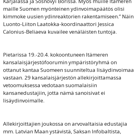
Karjalassa ja Sosnovyi Borissa. Myös muille Itämeren
maille Suomen myönteinen ydinvoimapäätös olisi
kimmoke uusien ydinreaktorien rakentamiseen.” Näin
Luonto-Liiton Laatokka-koordinaattori Jessica
Calonius-Beliaeva kuvailee venäläisten tuntoja.
Pietarissa 19.-20.4. kokoontuneen Itämeren
kansalaisjärjestöfoorumin ympäristöryhmä on
ottanut kantaa Suomeen suunniteltua lisäydinvoimaa
vastaan. 29 kansalaisjärjestön allekirjoittamassa
vetoomuksessa vedotaan suomalaisiin
kansanedustajiin, jotta nämä sanoisivat ei
lisäydinvoimalle.
Allekirjoittajien joukossa on arvovaltaisia edustajia
mm. Latvian Maan ystävistä, Saksan Infobaltista,