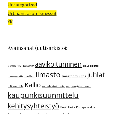
Uncategorized
Urbaanit asumismessut
YK
Avainsanat (uutisarkisto):
aavikoituminen
asuminen
#dodonhallitus2019
ilmasto
juhlat
ilmastonmuutos
demokratia
HarFest
Kallio
julkinen tila
kansalaistoiminta
kaupungistuminen
kaupunkisuunnittelu
kehitysyhteistyö
Keski-Pasila
Konepaja-alue