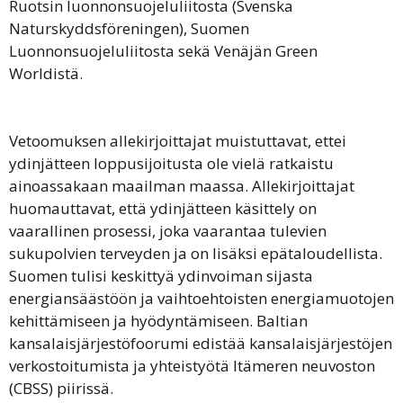
Ruotsin luonnonsuojeluliitosta (Svenska
Naturskyddsföreningen), Suomen
Luonnonsuojeluliitosta sekä Venäjän Green
Worldistä.
Vetoomuksen allekirjoittajat muistuttavat, ettei
ydinjätteen loppusijoitusta ole vielä ratkaistu
ainoassakaan maailman maassa. Allekirjoittajat
huomauttavat, että ydinjätteen käsittely on
vaarallinen prosessi, joka vaarantaa tulevien
sukupolvien terveyden ja on lisäksi epätaloudellista.
Suomen tulisi keskittyä ydinvoiman sijasta
energiansäästöön ja vaihtoehtoisten energiamuotojen
kehittämiseen ja hyödyntämiseen. Baltian
kansalaisjärjestöfoorumi edistää kansalaisjärjestöjen
verkostoitumista ja yhteistyötä Itämeren neuvoston
(CBSS) piirissä.