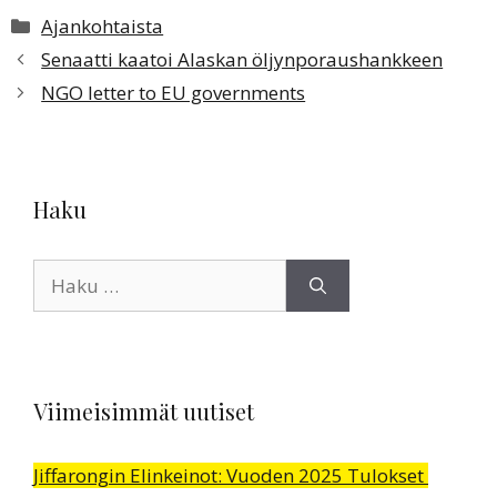
Kategoriat
Ajankohtaista
Senaatti kaatoi Alaskan öljynporaushankkeen
NGO letter to EU governments
Haku
Haku:
Viimeisimmät uutiset
Jiffarongin Elinkeinot: Vuoden 2025 Tulokset