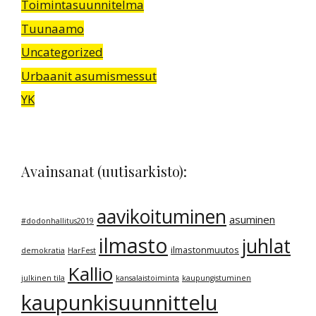
Toimintasuunnitelma
Tuunaamo
Uncategorized
Urbaanit asumismessut
YK
Avainsanat (uutisarkisto):
aavikoituminen
asuminen
#dodonhallitus2019
ilmasto
juhlat
ilmastonmuutos
demokratia
HarFest
Kallio
julkinen tila
kansalaistoiminta
kaupungistuminen
kaupunkisuunnittelu