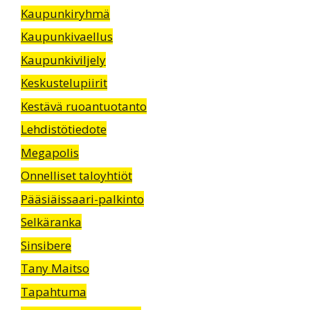
Kaupunkiryhmä
Kaupunkivaellus
Kaupunkiviljely
Keskustelupiirit
Kestävä ruoantuotanto
Lehdistötiedote
Megapolis
Onnelliset taloyhtiöt
Pääsiäissaari-palkinto
Selkäranka
Sinsibere
Tany Maitso
Tapahtuma