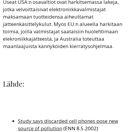
Useat USA:n osavaltiot ovat harkitsemassa lakeja,
jotka velvoittaisivat elektroniikkavalmistajat
maksamaan tuotteidensa aiheuttamat
jätteenkäsittelykulut. Myös EU:n alueella harkitaan
toimia, joilla valmistajat saataisiin huolehtimaan
elekroniikkajätteestä, ja Australia toteuttaa
maanlaajuista kännyköiden kierrätysohjelmaa.
Lähde:
Study says discarded cell phones pose new
source of pollution
(ENN 8.5.2002)