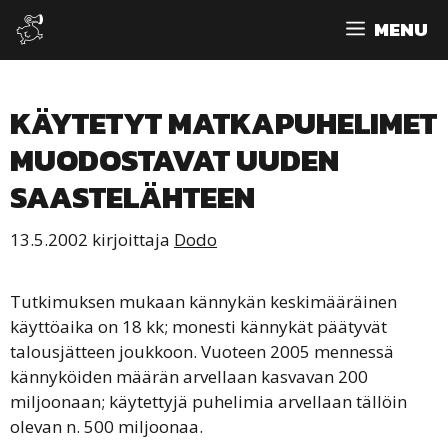
Siirry
MENU
sisältöön
KÄYTETYT MATKAPUHELIMET
MUODOSTAVAT UUDEN
SAASTELÄHTEEN
13.5.2002
kirjoittaja
Dodo
Tutkimuksen mukaan kännykän keskimääräinen
käyttöaika on 18 kk; monesti kännykät päätyvät
talousjätteen joukkoon. Vuoteen 2005 mennessä
kännyköiden määrän arvellaan kasvavan 200
miljoonaan; käytettyjä puhelimia arvellaan tällöin
olevan n. 500 miljoonaa.