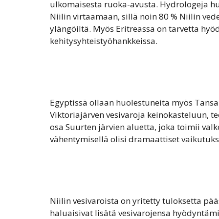
ulkomaisesta ruoka-avusta. Hydrologeja hu
Niilin virtaamaan, sillä noin 80 % Niilin ve
ylängöiltä. Myös Eritreassa on tarvetta hy
kehitysyhteistyöhankkeissa.
Egyptissä ollaan huolestuneita myös Tans
Viktoriajärven vesivaroja keinokasteluun, te
osa Suurten järvien aluetta, joka toimii val
vähentymisellä olisi dramaattiset vaikutuk
Niilin vesivaroista on yritetty tuloksetta 
haluaisivat lisätä vesivarojensa hyödyntämi