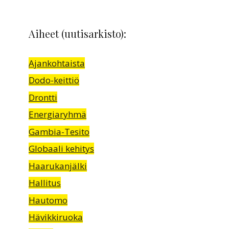
Aiheet (uutisarkisto):
Ajankohtaista
Dodo-keittiö
Drontti
Energiaryhmä
Gambia-Tesito
Globaali kehitys
Haarukanjälki
Hallitus
Hautomo
Hävikkiruoka