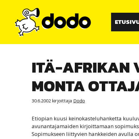
Siirry
sisältöön
ETUSIV
ITÄ-AFRIKAN 
MONTA OTTAJ
30.6.2002
kirjoittaja
Dodo
Etiopian kuusi keinokasteluhanketta kuuluv
avunantajamaiden kirjoittamaan sopimuks
Sopimukseen liittyvien hankkeiden avulla o