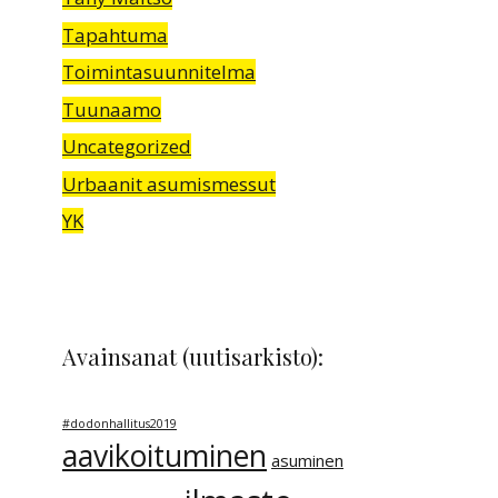
Tapahtuma
Toimintasuunnitelma
Tuunaamo
Uncategorized
Urbaanit asumismessut
YK
Avainsanat (uutisarkisto):
#dodonhallitus2019
aavikoituminen
asuminen