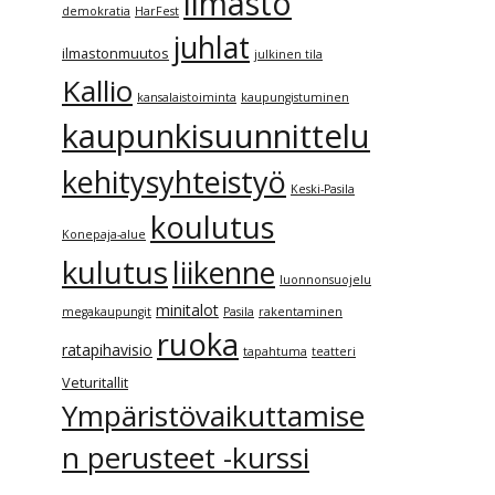
ilmasto
demokratia
HarFest
juhlat
ilmastonmuutos
julkinen tila
Kallio
kansalaistoiminta
kaupungistuminen
kaupunkisuunnittelu
kehitysyhteistyö
Keski-Pasila
koulutus
Konepaja-alue
kulutus
liikenne
luonnonsuojelu
minitalot
megakaupungit
Pasila
rakentaminen
ruoka
ratapihavisio
tapahtuma
teatteri
Veturitallit
Ympäristövaikuttamise
n perusteet -kurssi