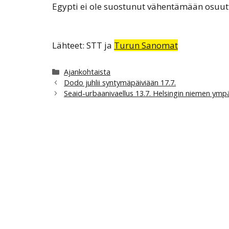
Egypti ei ole suostunut vähentämään osuut
Lähteet: STT ja
Turun Sanomat
Kategoriat
Ajankohtaista
Dodo juhlii syntymäpäiviään 17.7.
Seaid-urbaanivaellus 13.7. Helsingin niemen ympä