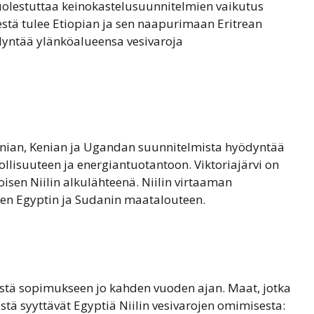
olestuttaa keinokastelusuunnitelmien vaikutus
destä tulee Etiopian ja sen naapurimaan Eritrean
ödyntää ylänköalueensa vesivaroja
anian, Kenian ja Ugandan suunnitelmista hyödyntää
ollisuuteen ja energiantuotantoon. Viktoriajärvi on
koisen Niilin alkulähteenä. Niilin virtaaman
sen Egyptin ja Sudanin maatalouteen.
päästä sopimukseen jo kahden vuoden ajan. Maat, jotka
stä syyttävät Egyptiä Niilin vesivarojen omimisesta: