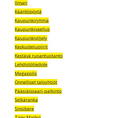
Ilmari
Kääntöpöytä
Kaupunkiryhmä
Kaupunkivaellus
Kaupunkiviljely
Keskustelupiirit
Kestävä ruoantuotanto
Lehdistötiedote
Megapolis
Onnelliset taloyhtiöt
Pääsiäissaari-palkinto
Selkäranka
Sinsibere
Tany Maitso