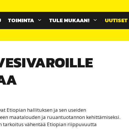
U
TOIMINTA
TULE MUKAAN!
UUTISET
VESIVAROILLE
AA
at Etiopian hallituksen ja sen useiden
een maatalouden ja ruuantuotannon kehittämiseksi.
n tarkoitus vähentää Etiopian riippuvuutta