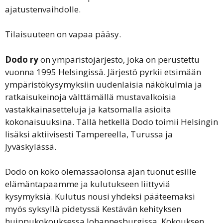
ajatustenvaihdolle.
Tilaisuuteen on vapaa pääsy.
Dodo ry
on ympäristöjärjestö, joka on perustettu
vuonna 1995 Helsingissä. Järjestö pyrkii etsimään
ympäristökysymyksiin uudenlaisia näkökulmia ja
ratkaisukeinoja välttämällä mustavalkoisia
vastakkainasetteluja ja katsomalla asioita
kokonaisuuksina. Tällä hetkellä Dodo toimii Helsingin
lisäksi aktiivisesti Tampereella, Turussa ja
Jyväskylässä.
Dodo on koko olemassaolonsa ajan tuonut esille
elämäntapaamme ja kulutukseen liittyviä
kysymyksiä. Kulutus nousi yhdeksi pääteemaksi
myös syksyllä pidetyssä Kestävän kehityksen
huippukokouksessa Johannesburgissa. Kokouksen