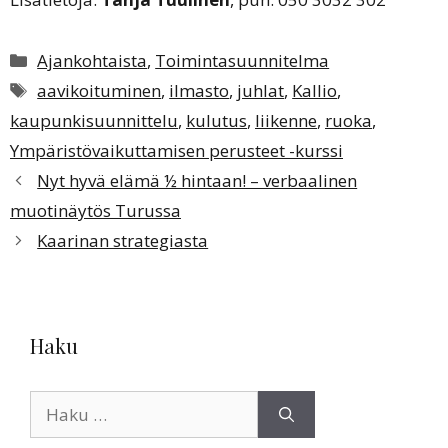
Kategoriat
Ajankohtaista
,
Toimintasuunnitelma
Avainsanat
aavikoituminen
,
ilmasto
,
juhlat
,
Kallio
,
kaupunkisuunnittelu
,
kulutus
,
liikenne
,
ruoka
,
Ympäristövaikuttamisen perusteet -kurssi
Nyt hyvä elämä ½ hintaan! – verbaalinen
muotinäytös Turussa
Kaarinan strategiasta
Haku
Haku: