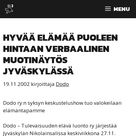
Siirry
MENU
sisältöön
HYVÄÄ ELÄMÄÄ PUOLEEN
HINTAAN VERBAALINEN
MUOTINÄYTÖS
JYVÄSKYLÄSSÄ
19.11.2002
kirjoittaja
Dodo
Dodo ry:n syksyn keskustelushow tuo valokeilaan
elämäntapamme
Dodo – Tulevaisuuden elävä luonto ry järjestää
Jyväskylän Nikolainsalissa keskiviikkona 27.11.