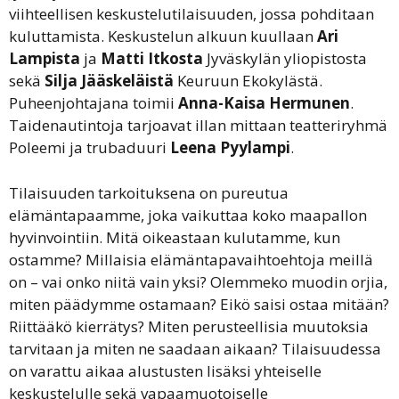
viihteellisen keskustelutilaisuuden, jossa pohditaan
kuluttamista. Keskustelun alkuun kuullaan
Ari
Lampista
ja
Matti Itkosta
Jyväskylän yliopistosta
sekä
Silja Jääskeläistä
Keuruun Ekokylästä.
Puheenjohtajana toimii
Anna-Kaisa Hermunen
.
Taidenautintoja tarjoavat illan mittaan teatteriryhmä
Poleemi ja trubaduuri
Leena Pyylampi
.
Tilaisuuden tarkoituksena on pureutua
elämäntapaamme, joka vaikuttaa koko maapallon
hyvinvointiin. Mitä oikeastaan kulutamme, kun
ostamme? Millaisia elämäntapavaihtoehtoja meillä
on – vai onko niitä vain yksi? Olemmeko muodin orjia,
miten päädymme ostamaan? Eikö saisi ostaa mitään?
Riittääkö kierrätys? Miten perusteellisia muutoksia
tarvitaan ja miten ne saadaan aikaan? Tilaisuudessa
on varattu aikaa alustusten lisäksi yhteiselle
keskustelulle sekä vapaamuotoiselle