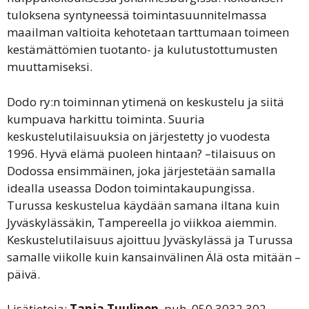
tuloksena syntyneessä toimintasuunnitelmassa
maailman valtioita kehotetaan tarttumaan toimeen
kestämättömien tuotanto- ja kulutustottumusten
muuttamiseksi.
Dodo ry:n toiminnan ytimenä on keskustelu ja siitä
kumpuava harkittu toiminta. Suuria
keskustelutilaisuuksia on järjestetty jo vuodesta
1996. Hyvä elämä puoleen hintaan? –tilaisuus on
Dodossa ensimmäinen, joka järjestetään samalla
idealla useassa Dodon toimintakaupungissa.
Turussa keskustelua käydään samana iltana kuin
Jyväskylässäkin, Tampereella jo viikkoa aiemmin.
Keskustelutilaisuus ajoittuu Jyväskylässä ja Turussa
samalle viikolle kuin kansainvälinen Älä osta mitään –
päivä.
Lisätietoja:
Tanja Tuulinen
, puh. 050 3032 302