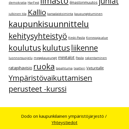
ilmasto
juhlat
ilmastonmuutos
demokratia
HarFest
Kallio
julkinen tila
kansalaistoiminta
kaupungistuminen
kaupunkisuunnittelu
kehitysyhteistyö
Keski-Pasila
Konepaja-alue
kulutus
koulutus
liikenne
minitalot
luonnonsuojelu
megakaupungit
Pasila
rakentaminen
ruoka
ratapihavisio
Veturitallit
tapahtuma
teatteri
Ympäristövaikuttamisen
perusteet -kurssi
Dodo on kaupunkilainen ympäristöjärjestö /
Yhteystiedot