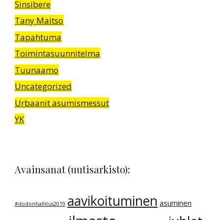
Sinsibere
Tany Maitso
Tapahtuma
Toimintasuunnitelma
Tuunaamo
Uncategorized
Urbaanit asumismessut
YK
Avainsanat (uutisarkisto):
aavikoituminen
asuminen
#dodonhallitus2019