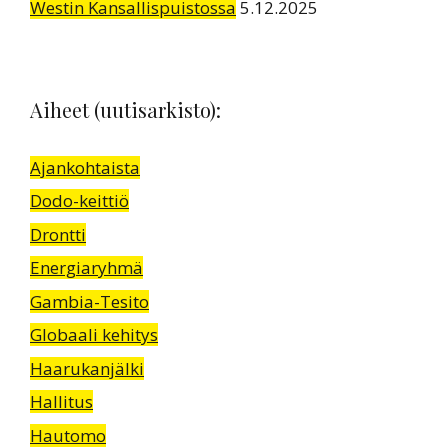
Westin Kansallispuistossa
5.12.2025
Aiheet (uutisarkisto):
Ajankohtaista
Dodo-keittiö
Drontti
Energiaryhmä
Gambia-Tesito
Globaali kehitys
Haarukanjälki
Hallitus
Hautomo