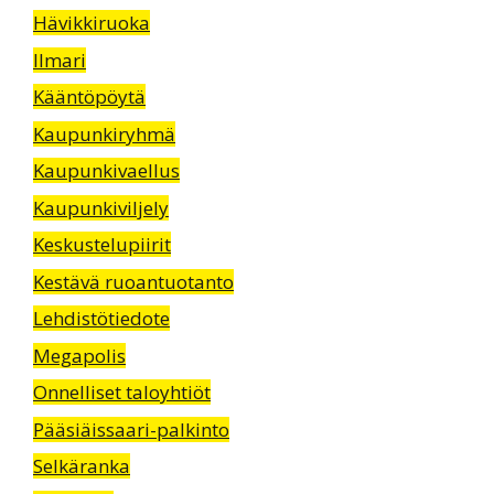
Hävikkiruoka
Ilmari
Kääntöpöytä
Kaupunkiryhmä
Kaupunkivaellus
Kaupunkiviljely
Keskustelupiirit
Kestävä ruoantuotanto
Lehdistötiedote
Megapolis
Onnelliset taloyhtiöt
Pääsiäissaari-palkinto
Selkäranka