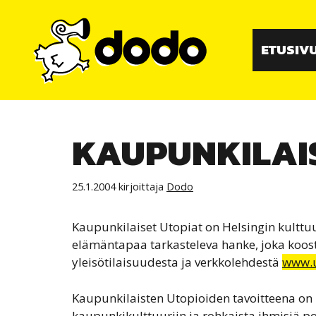
Siirry
sisältöön
ETUSIV
KAUPUNKILAI
25.1.2004
kirjoittaja
Dodo
Kaupunkilaiset Utopiat on Helsingin kultt
elämäntapaa tarkasteleva hanke, joka koo
yleisötilaisuudesta ja verkkolehdestä
www.u
Kaupunkilaisten Utopioiden tavoitteena on
kaupunkikulttuuriin ja rohkaista ihmisiä 