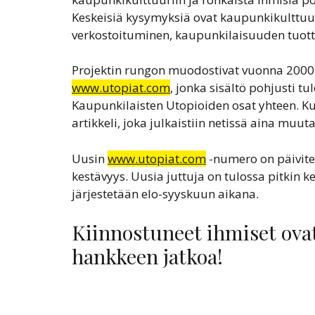
Keskeisiä kysymyksiä ovat kaupunkikulttuur
verkostoituminen, kaupunkilaisuuden tuot
Projektin rungon muodostivat vuonna 2000 
www.utopiat.com
, jonka sisältö pohjusti t
Kaupunkilaisten Utopioiden osat yhteen. Ku
artikkeli, joka julkaistiin netissä aina muu
Uusin
www.utopiat.com
-numero on päivite
kestävyys. Uusia juttuja on tulossa pitkin k
järjestetään elo-syyskuun aikana.
Kiinnostuneet ihmiset ovat
hankkeen jatkoa!