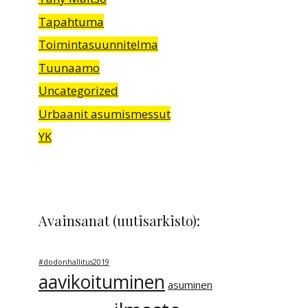
Tapahtuma
Toimintasuunnitelma
Tuunaamo
Uncategorized
Urbaanit asumismessut
YK
Avainsanat (uutisarkisto):
#dodonhallitus2019
aavikoituminen
asuminen