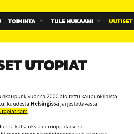
U
TOIMINTA
TULE MUKAAN!
UUTISET
SET UTOPIAT
uurikaupunkivuonna 2000 aloitettu kaupunkilaista
stui kuudesta
Helsingissä
järjestettävästä
topiat.com
.
 luoda katsauksia eurooppalaiseen
pohtimaan oman elämäntapansa tulevaisuutta.