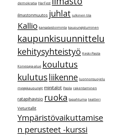
ilmasto
demokratia
HarFest
juhlat
ilmastonmuutos
julkinen tila
Kallio
kansalaistoiminta
kaupungistuminen
kaupunkisuunnittelu
kehitysyhteistyö
Keski-Pasila
koulutus
Konepaja-alue
kulutus
liikenne
luonnonsuojelu
minitalot
megakaupungit
Pasila
rakentaminen
ruoka
ratapihavisio
tapahtuma
teatteri
Veturitallit
Ympäristövaikuttamise
n perusteet -kurssi