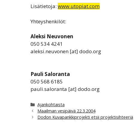
Lisätietoja:
www.utopiat.com
Yhteyshenkilöt:
Aleksi Neuvonen
050 534 4241
aleksi.neuvonen [at] dodo.org
Pauli Saloranta
050 568 6185
pauli.saloranta [at] dodo.org
Kategoriat
Ajankohtaista
Maailman vesipäivä 22.3.2004
Dodon Kuvapankkiprojekti etsii projektisihteeriä