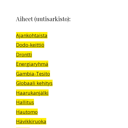
Aiheet (uutisarkisto):
Ajankohtaista
Dodo-keittiö
Drontti
Energiaryhmä
Gambia-Tesito
Globaali kehitys
Haarukanjälki
Hallitus
Hautomo
Hävikkiruoka