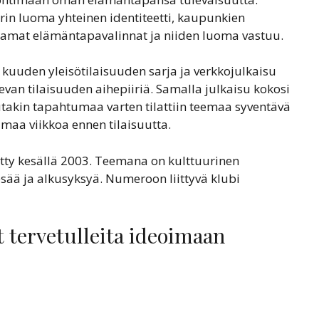
in luoma yhteinen identiteetti, kaupunkien
tamat elämäntapavalinnat ja niiden luoma vastuu.
kuuden yleisötilaisuuden sarja ja verkkojulkaisu
ulevan tilaisuuden aihepiiriä. Samalla julkaisu kokosi
takin tapahtumaa varten tilattiin teemaa syventävä
tamaa viikkoa ennen tilaisuutta.
tty kesällä 2003. Teemana on kulttuurinen
esää ja alkusyksyä. Numeroon liittyvä klubi
 tervetulleita ideoimaan