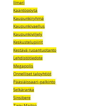
Ilmari
Kääntöpöytä
Kaupunkiryhmä
Kaupunkivaellus
Kaupunkiviljely
Keskustelupiirit
Kestävä ruoantuotanto
Lehdistötiedote
Megapolis
Onnelliset taloyhtiöt
Pääsiäissaari-palkinto
Selkäranka
Sinsibere
Tany Maitso