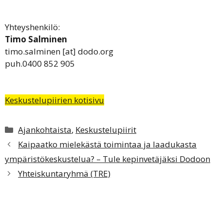
Yhteyshenkilö:
Timo Salminen
timo.salminen [at] dodo.org
puh.0400 852 905
Keskustelupiirien kotisivu
Kategoriat
Ajankohtaista
,
Keskustelupiirit
Kaipaatko mielekästä toimintaa ja laadukasta
ympäristökeskustelua? – Tule kepinvetäjäksi Dodoon
Yhteiskuntaryhmä (TRE)