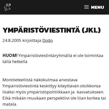
Siirry
MENU
sisältöön
YMPÄRISTÖVIESTINTÄ (JKL)
24.8.2005
kirjoittaja
Dodo
HUOM!
Ympäristöviestintäryhmällä ei ole toimintaa
tällä hetkellä
Monitieteellistä näkökulmaa arvostava
Ympäristöviestintä keskittyy kiteyttävän otsikkonsa
lisäksi myös ympäristöpolitiikkaan ja -kasvatukseen.
Eikä mikään muukaan perspektiivi ole liian korkea tai
matala.