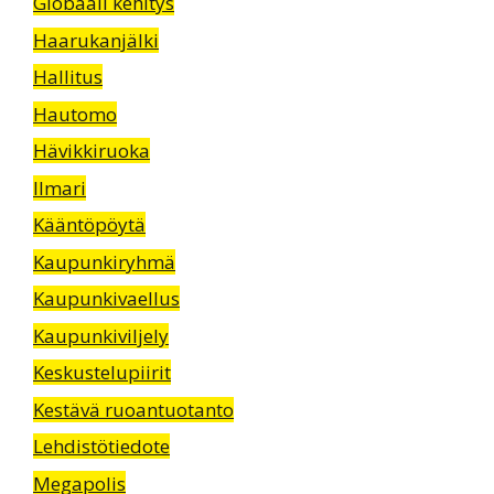
Globaali kehitys
Haarukanjälki
Hallitus
Hautomo
Hävikkiruoka
Ilmari
Kääntöpöytä
Kaupunkiryhmä
Kaupunkivaellus
Kaupunkiviljely
Keskustelupiirit
Kestävä ruoantuotanto
Lehdistötiedote
Megapolis