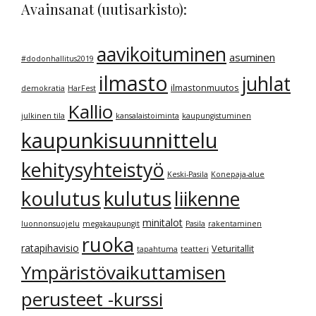
Avainsanat (uutisarkisto):
aavikoituminen
asuminen
#dodonhallitus2019
ilmasto
juhlat
ilmastonmuutos
demokratia
HarFest
Kallio
julkinen tila
kansalaistoiminta
kaupungistuminen
kaupunkisuunnittelu
kehitysyhteistyö
Keski-Pasila
Konepaja-alue
kulutus
koulutus
liikenne
minitalot
luonnonsuojelu
megakaupungit
Pasila
rakentaminen
ruoka
ratapihavisio
Veturitallit
tapahtuma
teatteri
Ympäristövaikuttamisen
perusteet -kurssi