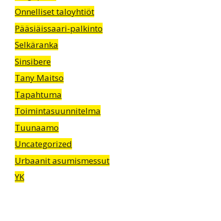
Onnelliset taloyhtiöt
Pääsiäissaari-palkinto
Selkäranka
Sinsibere
Tany Maitso
Tapahtuma
Toimintasuunnitelma
Tuunaamo
Uncategorized
Urbaanit asumismessut
YK