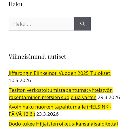
Haku
Haku:
Viimeisimmät uutiset
Jiffarongin Elinkeinot: Vuoden 2025 Tulokset
10.5.2026
Tesiton verkostoitumistapahtuma: yhteistyön
rakentaminen metsien suojelua varten
29.3.2026
Avoin haku nuorten tapahtumalle (HELSINKI-
PÄIVÄ 12.6.)
23.3.2026
Dodo tukee Hiljaisten oikeus-kansalaisaloitetta!