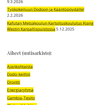
9.3.2026
Työkokeiluun Dodoon ja Kääntöpöydälle!
2.2.2026
Kafutan Metsäkoulun Kartoituskoulutus Kiang
Westin Kansallispuistossa
5.12.2025
Aiheet (uutisarkisto):
Ajankohtaista
Dodo-keittiö
Drontti
Energiaryhmä
Gambia-Tesito