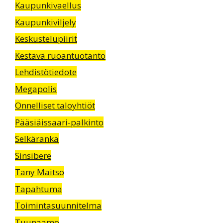
Kaupunkivaellus
Kaupunkiviljely
Keskustelupiirit
Kestävä ruoantuotanto
Lehdistötiedote
Megapolis
Onnelliset taloyhtiöt
Pääsiäissaari-palkinto
Selkäranka
Sinsibere
Tany Maitso
Tapahtuma
Toimintasuunnitelma
Tuunaamo