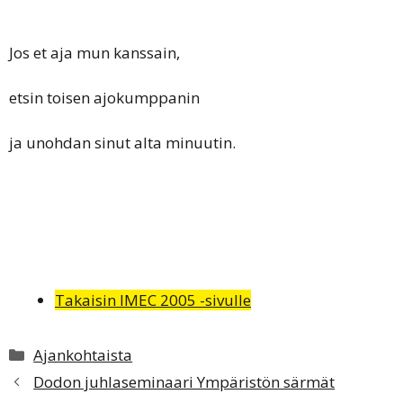
Jos et aja mun kanssain,
etsin toisen ajokumppanin
ja unohdan sinut alta minuutin.
Takaisin IMEC 2005 -sivulle
Kategoriat
Ajankohtaista
Dodon juhlaseminaari Ympäristön särmät