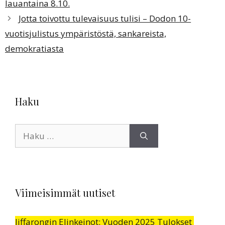
lauantaina 8.10.
Jotta toivottu tulevaisuus tulisi – Dodon 10-
vuotisjulistus ympäristöstä, sankareista,
demokratiasta
Haku
Haku:
Viimeisimmät uutiset
Jiffarongin Elinkeinot: Vuoden 2025 Tulokset