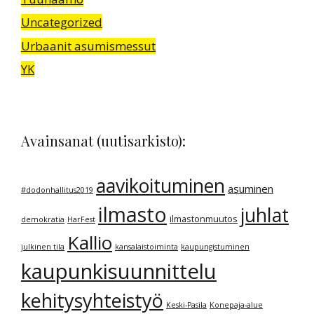
Uncategorized
Urbaanit asumismessut
YK
Avainsanat (uutisarkisto):
aavikoituminen
asuminen
#dodonhallitus2019
ilmasto
juhlat
ilmastonmuutos
demokratia
HarFest
Kallio
julkinen tila
kansalaistoiminta
kaupungistuminen
kaupunkisuunnittelu
kehitysyhteistyö
Keski-Pasila
Konepaja-alue