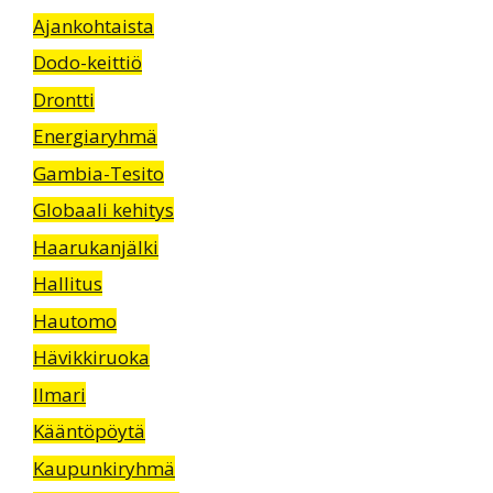
Ajankohtaista
Dodo-keittiö
Drontti
Energiaryhmä
Gambia-Tesito
Globaali kehitys
Haarukanjälki
Hallitus
Hautomo
Hävikkiruoka
Ilmari
Kääntöpöytä
Kaupunkiryhmä