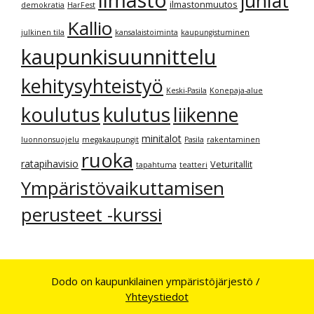
juhlat
ilmastonmuutos
demokratia
HarFest
Kallio
julkinen tila
kansalaistoiminta
kaupungistuminen
kaupunkisuunnittelu
kehitysyhteistyö
Keski-Pasila
Konepaja-alue
kulutus
koulutus
liikenne
minitalot
luonnonsuojelu
megakaupungit
Pasila
rakentaminen
ruoka
ratapihavisio
Veturitallit
tapahtuma
teatteri
Ympäristövaikuttamisen
perusteet -kurssi
Dodo on kaupunkilainen ympäristöjärjestö /
Yhteystiedot