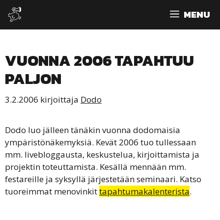
Siirry
MENU
sisältöön
VUONNA 2006 TAPAHTUU
PALJON
3.2.2006
kirjoittaja
Dodo
Dodo luo jälleen tänäkin vuonna dodomaisia
ympäristönäkemyksiä. Kevät 2006 tuo tullessaan
mm. livebloggausta, keskustelua, kirjoittamista ja
projektin toteuttamista. Kesällä mennään mm.
festareille ja syksyllä järjestetään seminaari. Katso
tuoreimmat menovinkit
tapahtumakalenterista
.