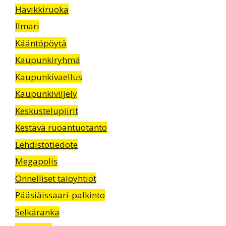
Hävikkiruoka
Ilmari
Kääntöpöytä
Kaupunkiryhmä
Kaupunkivaellus
Kaupunkiviljely
Keskustelupiirit
Kestävä ruoantuotanto
Lehdistötiedote
Megapolis
Onnelliset taloyhtiöt
Pääsiäissaari-palkinto
Selkäranka