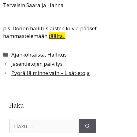
Terveisin Saara ja Hanna
p.s. Dodon hallituslaisten kuvia pääset
hämmästelemään
täältä..
Kategoriat
Ajankohtaista
,
Hallitus
Jäsentietojen päivitys
Pyörällä minne vain – Lisätietoja
Haku
Haku: