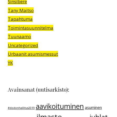
Sinsibere
Tany Maitso
Tapahtuma
Toimintasuunnitelma
Tuunaamo
Uncategorized
Urbaanit asumismessut
YK
Avainsanat (uutisarkisto):
aavikoituminen
asuminen
#dodonhallitus2019
ilmasto