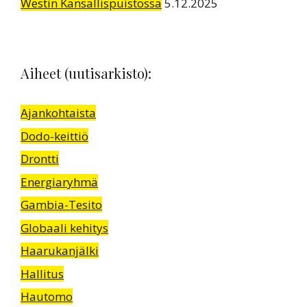
Westin Kansallispuistossa
5.12.2025
Aiheet (uutisarkisto):
Ajankohtaista
Dodo-keittiö
Drontti
Energiaryhmä
Gambia-Tesito
Globaali kehitys
Haarukanjälki
Hallitus
Hautomo