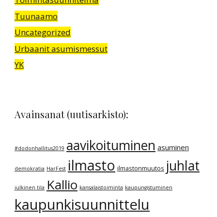
Tuunaamo
Uncategorized
Urbaanit asumismessut
YK
Avainsanat (uutisarkisto):
aavikoituminen
asuminen
#dodonhallitus2019
ilmasto
juhlat
ilmastonmuutos
demokratia
HarFest
Kallio
julkinen tila
kansalaistoiminta
kaupungistuminen
kaupunkisuunnittelu