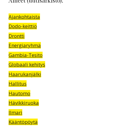
Aiheet (uutisarkisto):
Ajankohtaista
Dodo-keittiö
Drontti
Energiaryhmä
Gambia-Tesito
Globaali kehitys
Haarukanjälki
Hallitus
Hautomo
Hävikkiruoka
Ilmari
Kääntöpöytä