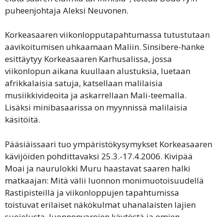
puheenjohtaja Aleksi Neuvonen.
Korkeasaaren viikonlopputapahtumassa tutustutaan
aavikoitumisen uhkaamaan Maliin. Sinsibere-hanke
esittäytyy Korkeasaaren Karhusalissa, jossa
viikonlopun aikana kuullaan alustuksia, luetaan
afrikkalaisia satuja, katsellaan malilaisia
musiikkivideoita ja askarrellaan Mali-teemalla.
Lisäksi minibasaarissa on myynnissä malilaisia
käsitöitä.
Pääsiäissaari tuo ympäristökysymykset Korkeasaaren
kävijöiden pohdittavaksi 25.3.-17.4.2006. Kivipää
Moai ja naurulokki Muru haastavat saaren halki
matkaajan: Mitä välii luonnon monimuotoisuudellä
Rastipisteillä ja viikonloppujen tapahtumissa
toistuvat erilaiset näkökulmat uhanalaisten lajien
suojelusta, luonnonvarojen käytöstä ja omien