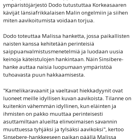
ympäristöjärjestö Dodo tutustuttaa Korkeasaaren
kävijät länsiafrikkalaisen Malin ongelmiin ja siihen
miten aavikoitumista voidaan torjua.
Dodo toteuttaa Malissa hanketta, jossa paikallisten
naisten kanssa kehitetään perinteisiä
saippuanvalmistusmenetelmiä ja luodaan uusia
keinoja käteistulojen hankintaan. Näin Sinsibere-
hanke auttaa naisia luopumaan ympäristöä
tuhoavasta puun hakkaamisesta.
"Kamelikaravaanit ja vaeltavat hiekkadyynit ovat
luoneet meille idyllisen kuvan aavikoista. Tilanne on
kuitenkin vähemmän idyllinen, kun eläinten ja
ihmisten on pakko muuttaa perinteisesti
asuttamiltaan alueilta elinvoimaisen savannin
muuttuessa tyhjäksi ja tylsäksi aavikoksi", kertoo
Sinsebere-hankkeeseen paikan päällä Malissa