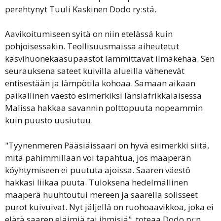
perehtynyt Tuuli Kaskinen Dodo ry:stä.
Aavikoitumiseen syitä on niin etelässä kuin
pohjoisessakin. Teollisuusmaissa aiheutetut
kasvihuonekaasupäästöt lämmittävät ilmakehää. Sen
seurauksena sateet kuivilla alueilla vähenevät
entisestään ja lämpötila kohoaa. Samaan aikaan
paikallinen väestö esimerkiksi länsiafrikkalaisessa
Malissa hakkaa savannin polttopuuta nopeammin
kuin puusto uusiutuu.
"Tyynenmeren Pääsiäissaari on hyvä esimerkki siitä,
mitä pahimmillaan voi tapahtua, jos maaperän
köyhtymiseen ei puututa ajoissa. Saaren väestö
hakkasi liikaa puuta. Tuloksena hedelmällinen
maaperä huuhtoutui mereen ja saarella solisseet
purot kuivuivat. Nyt jäljellä on ruohoaavikkoa, joka ei
elätä saaren eläimiä tai ihmisiä", toteaa Dodo ry:n