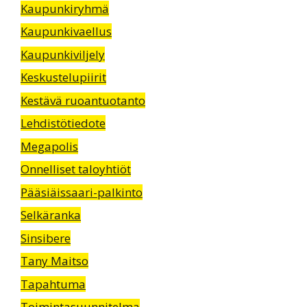
Kaupunkiryhmä
Kaupunkivaellus
Kaupunkiviljely
Keskustelupiirit
Kestävä ruoantuotanto
Lehdistötiedote
Megapolis
Onnelliset taloyhtiöt
Pääsiäissaari-palkinto
Selkäranka
Sinsibere
Tany Maitso
Tapahtuma
Toimintasuunnitelma