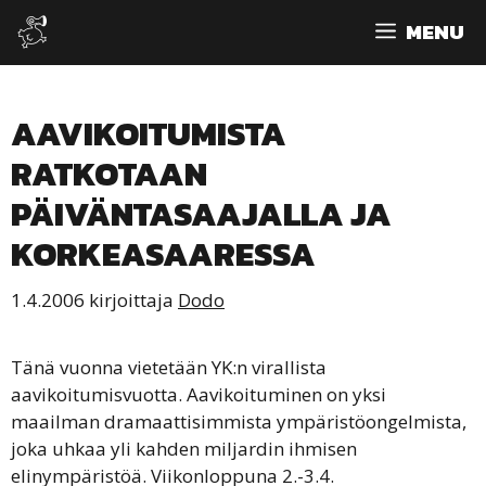
Siirry
MENU
sisältöön
AAVIKOITUMISTA
RATKOTAAN
PÄIVÄNTASAAJALLA JA
KORKEASAARESSA
1.4.2006
kirjoittaja
Dodo
Tänä vuonna vietetään YK:n virallista
aavikoitumisvuotta. Aavikoituminen on yksi
maailman dramaattisimmista ympäristöongelmista,
joka uhkaa yli kahden miljardin ihmisen
elinympäristöä. Viikonloppuna 2.-3.4.