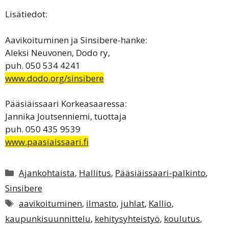
Lisätiedot:
Aavikoituminen ja Sinsibere-hanke:
Aleksi Neuvonen, Dodo ry,
puh. 050 534 4241
www.dodo.org/sinsibere
Pääsiäissaari Korkeasaaressa:
Jannika Joutsenniemi, tuottaja
puh. 050 435 9539
www.paasiaissaari.fi
Kategoriat
Ajankohtaista
,
Hallitus
,
Pääsiäissaari-palkinto
,
Sinsibere
Avainsanat
aavikoituminen
,
ilmasto
,
juhlat
,
Kallio
,
kaupunkisuunnittelu
,
kehitysyhteistyö
,
koulutus
,