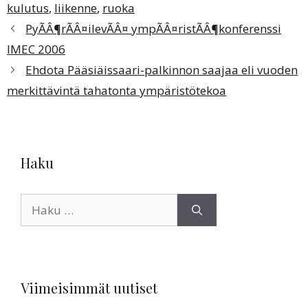
kulutus
,
liikenne
,
ruoka
PyÃÂ¶rÃÂ¤ilevÃÂ¤ ympÃÂ¤ristÃÂ¶konferenssi
IMEC 2006
Ehdota Pääsiäissaari-palkinnon saajaa eli vuoden
merkittävintä tahatonta ympäristötekoa
Haku
Haku:
Viimeisimmät uutiset