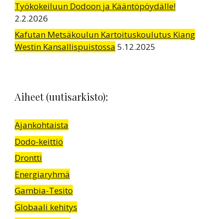
Työkokeiluun Dodoon ja Kääntöpöydälle!
2.2.2026
Kafutan Metsäkoulun Kartoituskoulutus Kiang
Westin Kansallispuistossa
5.12.2025
Aiheet (uutisarkisto):
Ajankohtaista
Dodo-keittiö
Drontti
Energiaryhmä
Gambia-Tesito
Globaali kehitys