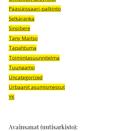
Pääsiäissaari-palkinto
Selkäranka
Sinsibere
Tany Maitso
Tapahtuma
Toimintasuunnitelma
Tuunaamo
Uncategorized
Urbaanit asumismessut
YK
Avainsanat (uutisarkisto):