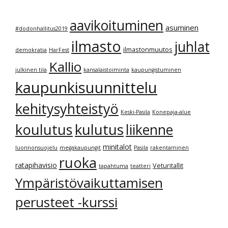
aavikoituminen
asuminen
#dodonhallitus2019
ilmasto
juhlat
ilmastonmuutos
demokratia
HarFest
Kallio
julkinen tila
kansalaistoiminta
kaupungistuminen
kaupunkisuunnittelu
kehitysyhteistyö
Keski-Pasila
Konepaja-alue
kulutus
koulutus
liikenne
minitalot
luonnonsuojelu
megakaupungit
Pasila
rakentaminen
ruoka
ratapihavisio
Veturitallit
tapahtuma
teatteri
Ympäristövaikuttamisen
perusteet -kurssi