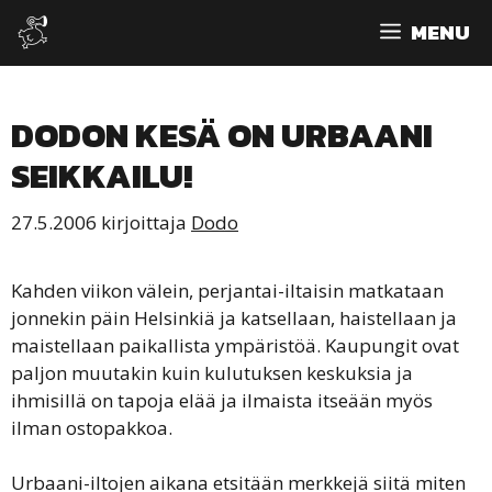
Siirry
MENU
sisältöön
DODON KESÄ ON URBAANI
SEIKKAILU!
27.5.2006
kirjoittaja
Dodo
Kahden viikon välein, perjantai-iltaisin matkataan
jonnekin päin Helsinkiä ja katsellaan, haistellaan ja
maistellaan paikallista ympäristöä. Kaupungit ovat
paljon muutakin kuin kulutuksen keskuksia ja
ihmisillä on tapoja elää ja ilmaista itseään myös
ilman ostopakkoa.
Urbaani-iltojen aikana etsitään merkkejä siitä miten