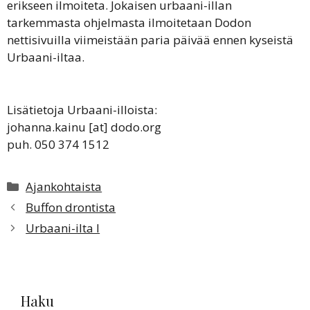
erikseen ilmoiteta. Jokaisen urbaani-illan
tarkemmasta ohjelmasta ilmoitetaan Dodon
nettisivuilla viimeistään paria päivää ennen kyseistä
Urbaani-iltaa.
Lisätietoja Urbaani-illoista:
johanna.kainu [at] dodo.org
puh. 050 374 1512
Kategoriat
Ajankohtaista
Buffon drontista
Urbaani-ilta I
Haku