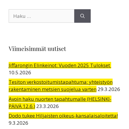
Haku:
Viimeisimmät uutiset
Jiffarongin Elinkeinot: Vuoden 2025 Tulokset
10.5.2026
Tesiton verkostoitumistapahtuma: yhteistyön
rakentaminen metsien suojelua varten
29.3.2026
Avoin haku nuorten tapahtumalle (HELSINKI-
PÄIVÄ 12.6.)
23.3.2026
Dodo tukee Hiljaisten oikeus-kansalaisaloitetta!
9.3.2026