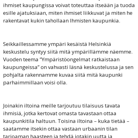
ihmiset kaupungissa voivat toteuttaa itseään ja tuoda
esille ajatuksiaan, miten ihmiset liikkuvat ja miten he
rakentavat kukin tahollaan Ihmisten kaupunkia.
Seikkaillessamme ympäri kesäistä Helsinkiä
keskustelu syntyy siitä mitä ympärillämme näemme.
Vuoden teema ”Ympäristöongelmat ratkaistaan
kaupungeissa” on vahvasti läsnä keskustelussa ja sen
pohjalta rakennamme kuvaa siitä mitä kaupunki
parhaimmillaan voisi olla.
Joinakin iltoina meille tarjoutuu tilaisuus tavata
ihmisiä, jotka kertovat omasta tavastaan ottaa
kaupunkitila haltuun. Toisina iltoina – kuka tietää –
saatamme itsekin ottaa vastaan urbaanin tilan
tarjoaman haasteen ja tehdä jotakin uutta ja