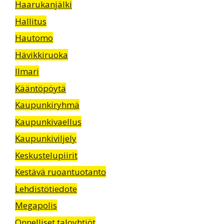
Haarukanjälki
Hallitus
Hautomo
Hävikkiruoka
Ilmari
Kääntöpöytä
Kaupunkiryhmä
Kaupunkivaellus
Kaupunkiviljely
Keskustelupiirit
Kestävä ruoantuotanto
Lehdistötiedote
Megapolis
Onnelliset taloyhtiöt