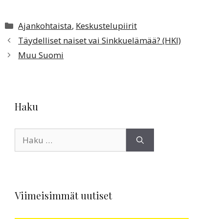
Kategoriat
Ajankohtaista
,
Keskustelupiirit
Täydelliset naiset vai Sinkkuelämää? (HKI)
Muu Suomi
Haku
Haku:
Viimeisimmät uutiset