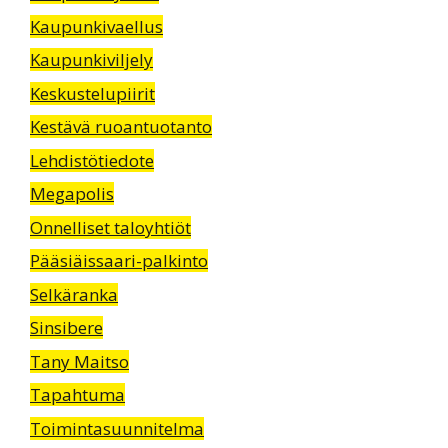
Kaupunkivaellus
Kaupunkiviljely
Keskustelupiirit
Kestävä ruoantuotanto
Lehdistötiedote
Megapolis
Onnelliset taloyhtiöt
Pääsiäissaari-palkinto
Selkäranka
Sinsibere
Tany Maitso
Tapahtuma
Toimintasuunnitelma