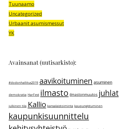
Tuunaamo
Uncategorized
Urbaanit asumismessut
YK
Avainsanat (uutisarkisto):
aavikoituminen
asuminen
#dodonhallitus2019
ilmasto
juhlat
ilmastonmuutos
demokratia
HarFest
Kallio
julkinen tila
kansalaistoiminta
kaupungistuminen
kaupunkisuunnittelu
kehitysyhteistyö