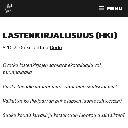
Siirry
MENU
sisältöön
LASTENKIRJALLISUUS (HKI)
9.10.2006
kirjoittaja
Dodo
Ovatko lastenkirjojen sankarit ekotallaajia vai
puunhalaajiä
Puolustavatko vanhanajan sadut aina saaliseläimiä?
Vaikuttaako Pilviparran puhe lapsen luontosuhteeseen?
Saako kaunis kuvakirja katsomaan luontoa uusin silmin?