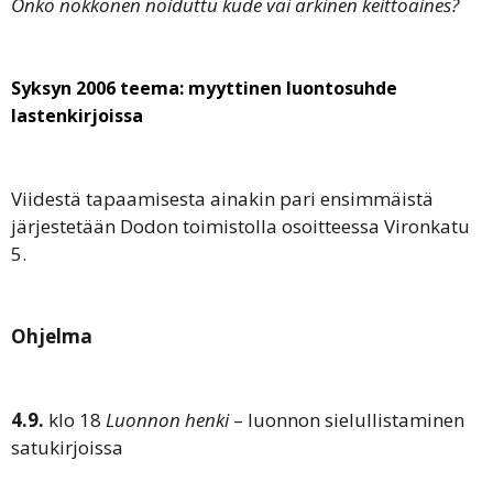
Onko nokkonen noiduttu kude vai arkinen keittoaines?
Syksyn 2006 teema: myyttinen luontosuhde
lastenkirjoissa
Viidestä tapaamisesta ainakin pari ensimmäistä
järjestetään Dodon toimistolla osoitteessa Vironkatu
5.
Ohjelma
4.9.
klo 18
Luonnon henki
– luonnon sielullistaminen
satukirjoissa