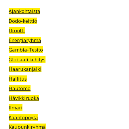
Ajankohtaista
Dodo-keittiö
Drontti
Energiaryhmä
Gambia-Tesito
Globaali kehitys
Haarukanjälki
Hallitus
Hautomo
Hävikkiruoka
Ilmari
Kääntöpöytä
Kaupunkiryhmä