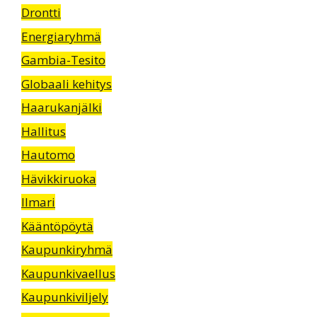
Drontti
Energiaryhmä
Gambia-Tesito
Globaali kehitys
Haarukanjälki
Hallitus
Hautomo
Hävikkiruoka
Ilmari
Kääntöpöytä
Kaupunkiryhmä
Kaupunkivaellus
Kaupunkiviljely