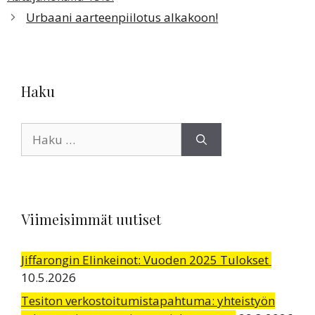
Urbaani aarteenpiilotus alkakoon!
Haku
Haku:
Viimeisimmät uutiset
Jiffarongin Elinkeinot: Vuoden 2025 Tulokset
10.5.2026
Tesiton verkostoitumistapahtuma: yhteistyön