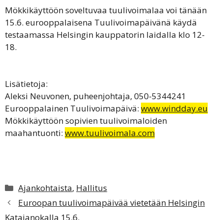
Mökkikäyttöön soveltuvaa tuulivoimalaa voi tänään
15.6. eurooppalaisena Tuulivoimapäivänä käydä
testaamassa Helsingin kauppatorin laidalla klo 12-
18.
Lisätietoja:
Aleksi Neuvonen, puheenjohtaja, 050-5344241
Eurooppalainen Tuulivoimapäivä:
www.windday.eu
Mökkikäyttöön sopivien tuulivoimaloiden
maahantuonti:
www.tuulivoimala.com
Kategoriat
Ajankohtaista
,
Hallitus
Euroopan tuulivoimapäivää vietetään Helsingin
Katajanokalla 15.6.