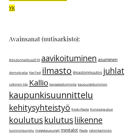
YK
Avainsanat (uutisarkisto):
aavikoituminen
asuminen
#dodonhallitus2019
ilmasto
juhlat
ilmastonmuutos
demokratia
HarFest
Kallio
julkinen tila
kansalaistoiminta
kaupungistuminen
kaupunkisuunnittelu
kehitysyhteistyö
Keski-Pasila
Konepaja-alue
kulutus
koulutus
liikenne
minitalot
luonnonsuojelu
megakaupungit
Pasila
rakentaminen