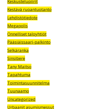
Keskustelupiirit
Kestävä ruoantuotanto
Lehdistötiedote
Megapolis
Onnelliset taloyhtiöt
Pääsiäissaari-palkinto
Selkäranka
Sinsibere
Tany Maitso
Tapahtuma
Toimintasuunnitelma
Tuunaamo
Uncategorized
Urbaanit asumismessut