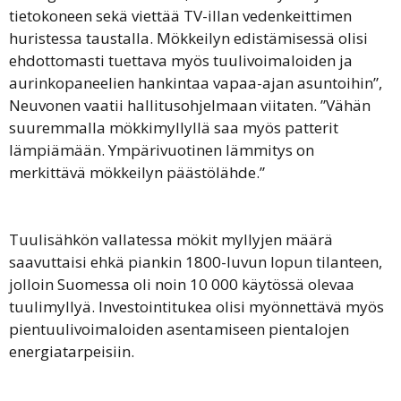
tietokoneen sekä viettää TV-illan vedenkeittimen
huristessa taustalla. Mökkeilyn edistämisessä olisi
ehdottomasti tuettava myös tuulivoimaloiden ja
aurinkopaneelien hankintaa vapaa-ajan asuntoihin”,
Neuvonen vaatii hallitusohjelmaan viitaten. ”Vähän
suuremmalla mökkimyllyllä saa myös patterit
lämpiämään. Ympärivuotinen lämmitys on
merkittävä mökkeilyn päästölähde.”
Tuulisähkön vallatessa mökit myllyjen määrä
saavuttaisi ehkä piankin 1800-luvun lopun tilanteen,
jolloin Suomessa oli noin 10 000 käytössä olevaa
tuulimyllyä. Investointitukea olisi myönnettävä myös
pientuulivoimaloiden asentamiseen pientalojen
energiatarpeisiin.