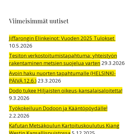
Viimeisimmät uutiset
Jiffarongin Elinkeinot: Vuoden 2025 Tulokset
10.5.2026
Tesiton verkostoitumistapahtuma: yhteistyön
rakentaminen metsien suojelua varten
29.3.2026
Avoin haku nuorten tapahtumalle (HELSINKI-
PÄIVÄ 12.6.)
23.3.2026
Dodo tukee Hiljaisten oikeus-kansalaisaloitetta!
9.3.2026
Työkokeiluun Dodoon ja Kääntöpöydälle!
2.2.2026
Kafutan Metsäkoulun Kartoituskoulutus Kiang
Westin Kansallispuistossa
5.12.2025