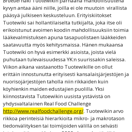
Braeuel
näki Tuotewikin parhaana mahdollisuutena
kyvyn antaa ääni niille, joilla ei ole muutoin
virallista
pääsyä julkiseen keskusteluun. Erityiskiitokset
Tuotewiki sai hollantilaiselta tutkijalta, joka itse oli
erikoistunut avoimen koodin mahdollisuuksiin toimia
lääkevalmistuksen apuna tasapuolistaen lääkkeiden
saatavuutta myös kehitysmaissa. Hänen mukaansa
Tuotewiki on hyvä esimerkki asioista, joista vielä
puhutaan tulevaisuudessa YK:n suurissakin saleissa.
Viikon aikana vastaanotto Tuotewikille on ollut
erittäin innostunutta erityisesti kansalaisjärjestöjen ja
nuorisojärjestöjen taholla niin rikkaiden kuin
köyhienkin maiden edustajien puolilla. Yksi
kiinnostavista Tutoewikin uusista ystävistä on
yhdysvaltalainen Real Food Challenge
http://www.realfoodchallenge.org/
. Tuotewikin arvo
rikkoa perinteisiä hierarkioita mikro- ja makrotason
tiedonvälityksen tai toimijoiden välillä on selvästi