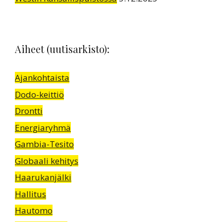
Aiheet (uutisarkisto):
Ajankohtaista
Dodo-keittiö
Drontti
Energiaryhmä
Gambia-Tesito
Globaali kehitys
Haarukanjälki
Hallitus
Hautomo