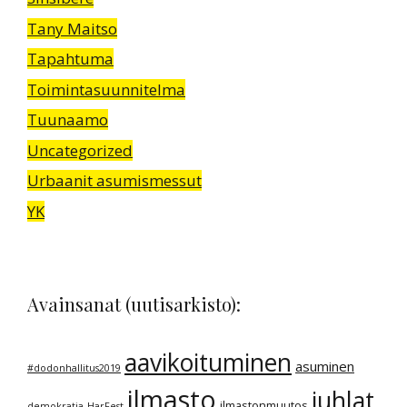
Tany Maitso
Tapahtuma
Toimintasuunnitelma
Tuunaamo
Uncategorized
Urbaanit asumismessut
YK
Avainsanat (uutisarkisto):
aavikoituminen
asuminen
#dodonhallitus2019
ilmasto
juhlat
ilmastonmuutos
demokratia
HarFest