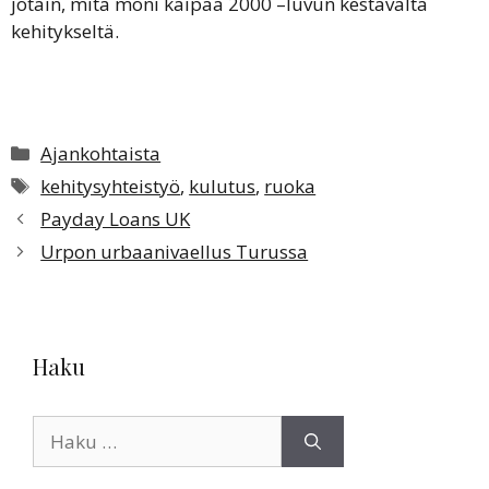
jotain, mitä moni kaipaa 2000 –luvun kestävältä
kehitykseltä.
Kategoriat
Ajankohtaista
Avainsanat
kehitysyhteistyö
,
kulutus
,
ruoka
Payday Loans UK
Urpon urbaanivaellus Turussa
Haku
Haku: