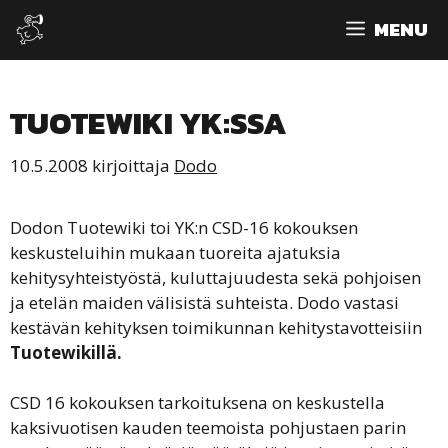
Siirry
MENU
sisältöön
TUOTEWIKI YK:SSA
10.5.2008
kirjoittaja
Dodo
Dodon Tuotewiki toi YK:n CSD-16 kokouksen
keskusteluihin mukaan tuoreita ajatuksia
kehitysyhteistyöstä, kuluttajuudesta sekä pohjoisen
ja etelän maiden välisistä suhteista. Dodo vastasi
kestävän kehityksen toimikunnan kehitystavotteisiin
Tuotewikillä.
CSD 16 kokouksen tarkoituksena on keskustella
kaksivuotisen kauden teemoista pohjustaen parin