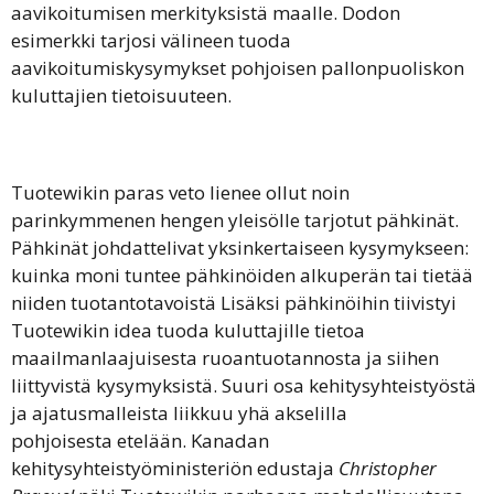
aavikoitumisen merkityksistä maalle. Dodon
esimerkki tarjosi välineen tuoda
aavikoitumiskysymykset pohjoisen pallonpuoliskon
kuluttajien tietoisuuteen.
Tuotewikin paras veto lienee ollut noin
parinkymmenen hengen yleisölle tarjotut pähkinät.
Pähkinät johdattelivat yksinkertaiseen kysymykseen:
kuinka moni tuntee pähkinöiden alkuperän tai tietää
niiden tuotantotavoistä Lisäksi pähkinöihin tiivistyi
Tuotewikin idea tuoda kuluttajille tietoa
maailmanlaajuisesta ruoantuotannosta ja siihen
liittyvistä kysymyksistä. Suuri osa kehitysyhteistyöstä
ja ajatusmalleista liikkuu yhä akselilla
pohjoisesta
e
telään.
Kanadan
kehitysyhteistyöministeriön edustaja
Christopher