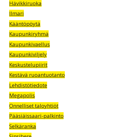
Hävikkiruoka
Ilmari
Kääntöpöytä
Kaupunkiryhmä
Kaupunkivaellus
Kaupunkiviljely
Keskustelupiirit
Kestävä ruoantuotanto
Lehdistötiedote
Megapolis
Onnelliset taloyhtiöt
Pääsiäissaari-palkinto
Selkäranka
Sinsibere