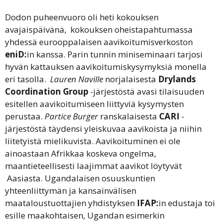
Dodon puheenvuoro oli heti kokouksen
avajaispäivänä,
kokouksen oheistapahtumassa
yhdessä eurooppalaisen aavikoitumisverkoston
eniD:
in kanssa. Parin tunnin miniseminaari tarjosi
hyvän kattauksen aavikoitumiskysymyksiä monella
eri tasolla.
Lauren Naville
norjalaisesta
Drylands
Coordination Group
-järjestöstä avasi tilaisuuden
esitellen aavikoitumiseen liittyviä kysymysten
perustaa.
Partice Burger
ranskalaisesta
CARI
-
järjestöstä täydensi yleiskuvaa aavikoista ja niihin
liitetyistä mielikuvista. Aavikoituminen ei ole
ainoastaan Afrikkaa koskeva ongelma,
maantieteellisesti laajimmat aavikot löytyvät
Aasiasta. Ugandalaisen osuuskuntien
yhteenliittymän ja kansainvälisen
maataloustuottajien yhdistyksen
IFAP:
in edustaja toi
esille maakohtaisen, Ugandan esimerkin