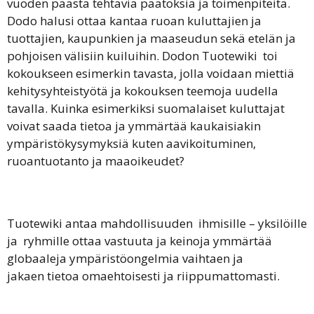
vuoden päästä tehtäviä päätöksiä ja toimenpiteitä.
Dodo halusi ottaa kantaa ruoan kuluttajien ja
tuottajien, kaupunkien ja maaseudun sekä etelän ja
pohjoisen välisiin kuiluihin. Dodon Tuotewiki
toi
kokoukseen esimerkin tavasta, jolla voidaan miettiä
kehitysyhteistyötä ja kokouksen teemoja uudella
tavalla. Kuinka esimerkiksi suomalaiset kuluttajat
voivat saada tietoa ja ymmärtää kaukaisiakin
ympäristökysymyksiä kuten aavikoituminen,
ruoantuotanto ja maaoikeudet?
Tuotewiki antaa mahdollisuuden
ihmisille – yksilöille
ja
ryhmille ottaa vastuuta ja keinoja ymmärtää
globaaleja ympäristöongelmia vaihtaen ja
jakaen
tietoa omaehtoisesti ja riippumattomasti.