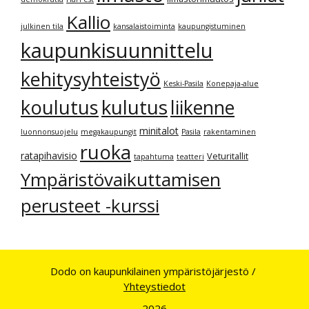
Kallio
julkinen tila
kansalaistoiminta
kaupungistuminen
kaupunkisuunnittelu
kehitysyhteistyö
Keski-Pasila
Konepaja-alue
kulutus
koulutus
liikenne
minitalot
luonnonsuojelu
megakaupungit
Pasila
rakentaminen
ruoka
ratapihavisio
Veturitallit
tapahtuma
teatteri
Ympäristövaikuttamisen
perusteet -kurssi
Dodo on kaupunkilainen ympäristöjärjestö /
Yhteystiedot
2026