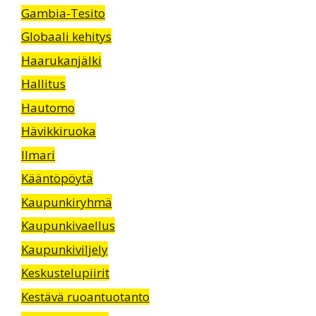
Gambia-Tesito
Globaali kehitys
Haarukanjälki
Hallitus
Hautomo
Hävikkiruoka
Ilmari
Kääntöpöytä
Kaupunkiryhmä
Kaupunkivaellus
Kaupunkiviljely
Keskustelupiirit
Kestävä ruoantuotanto