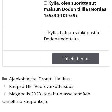
Kyllä, olen suorittanut
maksun Dodon tilille (Nordea
155530-101759)
Kyllä, haluan sähköpostiini
Dodon tiedotteita
Kategoriat
Ajankohtaista
,
Drontti
,
Hallitus
Kaupsu-Hki: Vuorovaikutteisuus
Megapolis 2023 -tapahtumassa tehdään
Onnellisia kaupunkeja