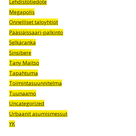
Lehdistötiedote
Megapolis
Onnelliset taloyhtiöt
Pääsiäissaari-palkinto
Selkäranka
Sinsibere
Tany Maitso
Tapahtuma
Toimintasuunnitelma
Tuunaamo
Uncategorized
Urbaanit asumismessut
YK