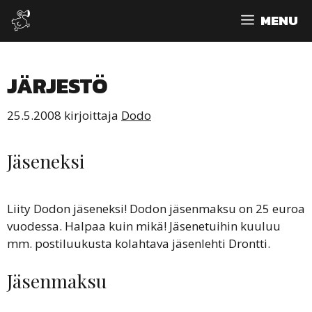
Siirry
MENU
sisältöön
JÄRJESTÖ
25.5.2008
kirjoittaja
Dodo
Jäseneksi
Liity Dodon jäseneksi! Dodon jäsenmaksu on 25 euroa
vuodessa. Halpaa kuin mikä! Jäsenetuihin kuuluu
mm. postiluukusta kolahtava jäsenlehti Drontti.
Jäsenmaksu