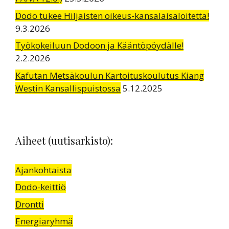
Dodo tukee Hiljaisten oikeus-kansalaisaloitetta!
9.3.2026
Työkokeiluun Dodoon ja Kääntöpöydälle!
2.2.2026
Kafutan Metsäkoulun Kartoituskoulutus Kiang
Westin Kansallispuistossa
5.12.2025
Aiheet (uutisarkisto):
Ajankohtaista
Dodo-keittiö
Drontti
Energiaryhmä