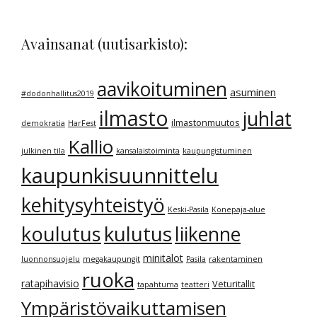
Avainsanat (uutisarkisto):
aavikoituminen
asuminen
#dodonhallitus2019
ilmasto
juhlat
ilmastonmuutos
demokratia
HarFest
Kallio
julkinen tila
kansalaistoiminta
kaupungistuminen
kaupunkisuunnittelu
kehitysyhteistyö
Keski-Pasila
Konepaja-alue
kulutus
koulutus
liikenne
minitalot
luonnonsuojelu
megakaupungit
Pasila
rakentaminen
ruoka
ratapihavisio
Veturitallit
tapahtuma
teatteri
Ympäristövaikuttamisen