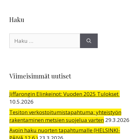
Haku
Haku:
Viimeisimmät uutiset
Jiffarongin Elinkeinot: Vuoden 2025 Tulokset
10.5.2026
Tesiton verkostoitumistapahtuma: yhteistyön
rakentaminen metsien suojelua varten
29.3.2026
Avoin haku nuorten tapahtumalle (HELSINKI-
PÄIVÄ 12.6.)
23.3.2026