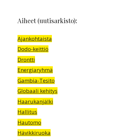
Aiheet (uutisarkisto):
Ajankohtaista
Dodo-keittiö
Drontti
Energiaryhmä
Gambia-Tesito
Globaali kehitys
Haarukanjälki
Hallitus
Hautomo
Hävikkiruoka