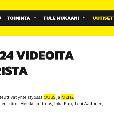
U
TOIMINTA
TULE MUKAAN!
UUTISET
24 VIDEOITA
ISTA
euttivat yhteistyössä
OUBS
ja
M2HZ
eo -tiimi: Heikki Lindroos, Inka Puu, Toni Aaltonen,