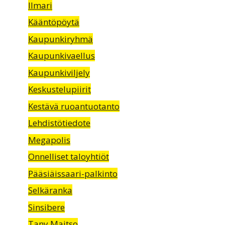
Ilmari
Kääntöpöytä
Kaupunkiryhmä
Kaupunkivaellus
Kaupunkiviljely
Keskustelupiirit
Kestävä ruoantuotanto
Lehdistötiedote
Megapolis
Onnelliset taloyhtiöt
Pääsiäissaari-palkinto
Selkäranka
Sinsibere
Tany Maitso