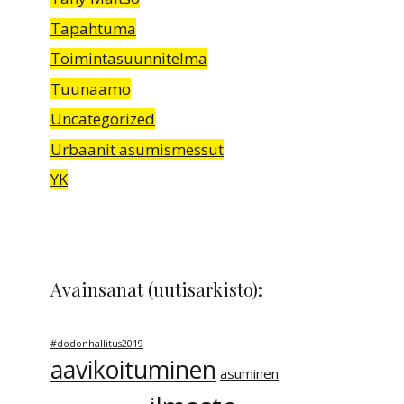
Tapahtuma
Toimintasuunnitelma
Tuunaamo
Uncategorized
Urbaanit asumismessut
YK
Avainsanat (uutisarkisto):
#dodonhallitus2019
aavikoituminen
asuminen