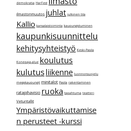
ilmasto
demokratia
HarFest
juhlat
ilmastonmuutos
julkinen tila
Kallio
kansalaistoiminta
kaupungistuminen
kaupunkisuunnittelu
kehitysyhteistyö
Keski-Pasila
koulutus
Konepaja-alue
kulutus
liikenne
luonnonsuojelu
minitalot
megakaupungit
Pasila
rakentaminen
ruoka
ratapihavisio
tapahtuma
teatteri
Veturitallit
Ympäristövaikuttamise
n perusteet -kurssi