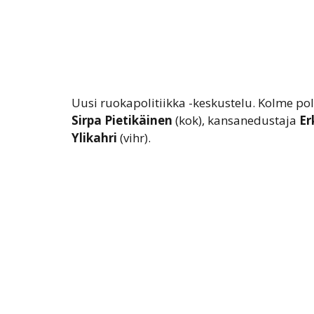
Uusi ruokapolitiikka -keskustelu. Kolme p
Sirpa Pietikäinen
(kok), kansanedustaja
Er
Ylikahri
(vihr).