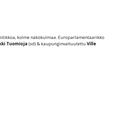
oliitikkoa, kolme näkökulmaa. Europarlamentaarikko
kki Tuomioja
(sd) & kaupunginvaltuutettu
Ville