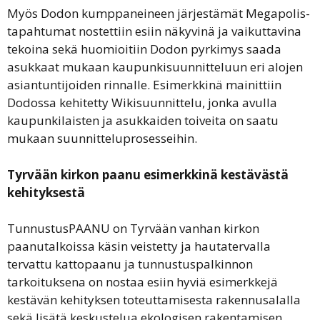
Myös Dodon kumppaneineen järjestämät Megapolis-
tapahtumat nostettiin esiin näkyvinä ja vaikuttavina
tekoina sekä huomioitiin Dodon pyrkimys saada
asukkaat mukaan kaupunkisuunnitteluun eri alojen
asiantuntijoiden rinnalle. Esimerkkinä mainittiin
Dodossa kehitetty Wikisuunnittelu, jonka avulla
kaupunkilaisten ja asukkaiden toiveita on saatu
mukaan suunnitteluprosesseihin.
Tyrvään kirkon paanu esimerkkinä kestävästä
kehityksestä
TunnustusPAANU on Tyrvään vanhan kirkon
paanutalkoissa käsin veistetty ja hautatervalla
tervattu kattopaanu ja tunnustuspalkinnon
tarkoituksena on nostaa esiin hyviä esimerkkejä
kestävän kehityksen toteuttamisesta rakennusalalla
sekä lisätä keskustelua ekologisen rakentamisen