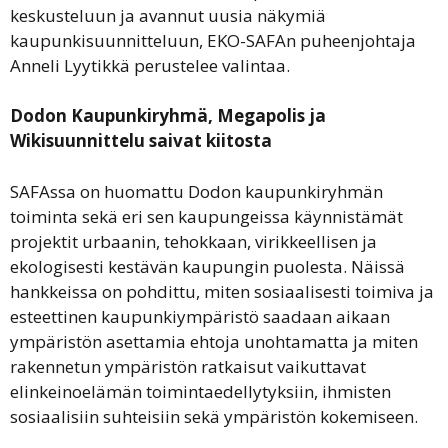
keskusteluun ja avannut uusia näkymiä
kaupunkisuunnitteluun, EKO-SAFAn puheenjohtaja
Anneli Lyytikkä perustelee valintaa.
Dodon Kaupunkiryhmä, Megapolis ja
Wikisuunnittelu saivat kiitosta
SAFAssa on huomattu Dodon kaupunkiryhmän
toiminta sekä eri sen kaupungeissa käynnistämät
projektit urbaanin, tehokkaan, virikkeellisen ja
ekologisesti kestävän kaupungin puolesta. Näissä
hankkeissa on pohdittu, miten sosiaalisesti toimiva ja
esteettinen kaupunkiympäristö saadaan aikaan
ympäristön asettamia ehtoja unohtamatta ja miten
rakennetun ympäristön ratkaisut vaikuttavat
elinkeinoelämän toimintaedellytyksiin, ihmisten
sosiaalisiin suhteisiin sekä ympäristön kokemiseen.