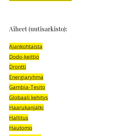
Aiheet (uutisarkisto):
Ajankohtaista
Dodo-keittiö
Drontti
Energiaryhmä
Gambia-Tesito
Globaali kehitys
Haarukanjälki
Hallitus
Hautomo