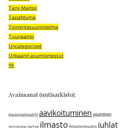
Tany Maitso
Tapahtuma
Toimintasuunnitelma
Tuunaamo
Uncategorized
Urbaanit asumismessut
YK
Avainsanat (uutisarkisto):
aavikoituminen
asuminen
#dodonhallitus2019
ilmasto
juhlat
ilmastonmuutos
demokratia
HarFest