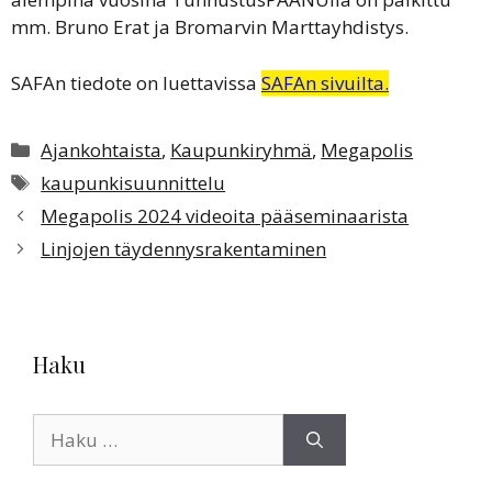
mm. Bruno Erat ja Bromarvin Marttayhdistys.
SAFAn tiedote on luettavissa
SAFAn sivuilta.
Kategoriat
Ajankohtaista
,
Kaupunkiryhmä
,
Megapolis
Avainsanat
kaupunkisuunnittelu
Megapolis 2024 videoita pääseminaarista
Linjojen täydennysrakentaminen
Haku
Haku: