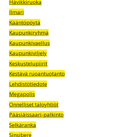
Hävikkiruoka
Ilmari
Kääntöpöytä
Kaupunkiryhmä
Kaupunkivaellus
Kaupunkiviljely
Keskustelupiirit
Kestävä ruoantuotanto
Lehdistötiedote
Megapolis
Onnelliset taloyhtiöt
Pääsiäissaari-palkinto
Selkäranka
Sinsibere