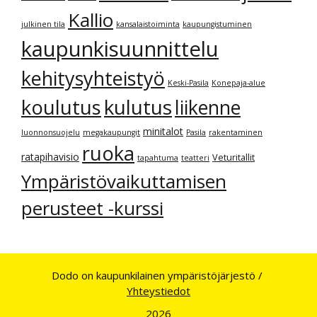
Kallio
julkinen tila
kansalaistoiminta
kaupungistuminen
kaupunkisuunnittelu
kehitysyhteistyö
Keski-Pasila
Konepaja-alue
kulutus
koulutus
liikenne
minitalot
luonnonsuojelu
megakaupungit
Pasila
rakentaminen
ruoka
ratapihavisio
Veturitallit
tapahtuma
teatteri
Ympäristövaikuttamisen
perusteet -kurssi
Dodo on kaupunkilainen ympäristöjärjestö /
Yhteystiedot
2026