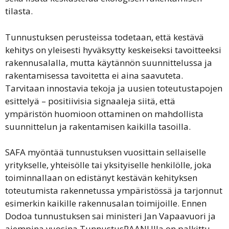
tilasta.
Tunnustuksen perusteissa todetaan, että kestävä
kehitys on yleisesti hyväksytty keskeiseksi tavoitteeksi
rakennusalalla, mutta käytännön suunnittelussa ja
rakentamisessa tavoitetta ei aina saavuteta.
Tarvitaan innostavia tekoja ja uusien toteutustapojen
esittelyä – positiivisia signaaleja siitä, että
ympäristön huomioon ottaminen on mahdollista
suunnittelun ja rakentamisen kaikilla tasoilla.
SAFA myöntää tunnustuksen vuosittain sellaiselle
yritykselle, yhteisölle tai yksityiselle henkilölle, joka
toiminnallaan on edistänyt kestävän kehityksen
toteutumista rakennetussa ympäristössä ja tarjonnut
esimerkin kaikille rakennusalan toimijoille. Ennen
Dodoa tunnustuksen sai ministeri Jan Vapaavuori ja
aiempina vuosina TunnustusPAANUlla on palkittu