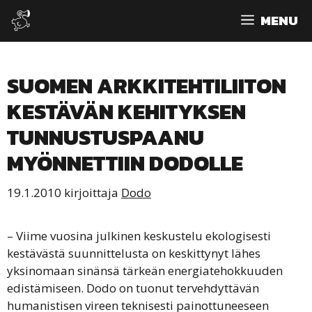
Siirry
MENU
sisältöön
SUOMEN ARKKITEHTILIITON
KESTÄVÄN KEHITYKSEN
TUNNUSTUSPAANU
MYÖNNETTIIN DODOLLE
19.1.2010
kirjoittaja
Dodo
– Viime vuosina julkinen keskustelu ekologisesti
kestävästä suunnittelusta on keskittynyt lähes
yksinomaan sinänsä tärkeän energiatehokkuuden
edistämiseen. Dodo on tuonut tervehdyttävän
humanistisen vireen teknisesti painottuneeseen