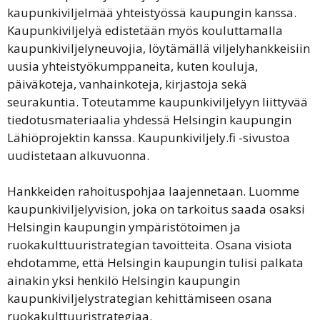
kaupunkiviljelmää yhteistyössä kaupungin kanssa.
Kaupunkiviljelyä edistetään myös kouluttamalla
kaupunkiviljelyneuvojia, löytämällä viljelyhankkeisiin
uusia yhteistyökumppaneita, kuten kouluja,
päiväkoteja, vanhainkoteja, kirjastoja sekä
seurakuntia. Toteutamme kaupunkiviljelyyn liittyvää
tiedotusmateriaalia yhdessä Helsingin kaupungin
Lähiöprojektin kanssa. Kaupunkiviljely.fi -sivustoa
uudistetaan alkuvuonna.
Hankkeiden rahoituspohjaa laajennetaan. Luomme
kaupunkiviljelyvision, joka on tarkoitus saada osaksi
Helsingin kaupungin ympäristötoimen ja
ruokakulttuuristrategian tavoitteita. Osana visiota
ehdotamme, että Helsingin kaupungin tulisi palkata
ainakin yksi henkilö Helsingin kaupungin
kaupunkiviljelystrategian kehittämiseen osana
ruokakulttuuristrategiaa.