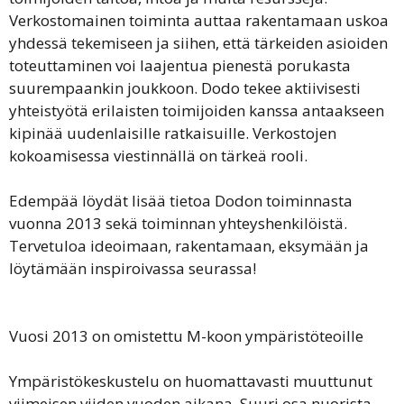
Verkostomainen toiminta auttaa rakentamaan uskoa
yhdessä tekemiseen ja siihen, että tärkeiden asioiden
toteuttaminen voi laajentua pienestä porukasta
suurempaankin joukkoon. Dodo tekee aktiivisesti
yhteistyötä erilaisten toimijoiden kanssa antaakseen
kipinää uudenlaisille ratkaisuille. Verkostojen
kokoamisessa viestinnällä on tärkeä rooli.
Edempää löydät lisää tietoa Dodon toiminnasta
vuonna 2013 sekä toiminnan yhteyshenkilöistä.
Tervetuloa ideoimaan, rakentamaan, eksymään ja
löytämään inspiroivassa seurassa!
Vuosi 2013 on omistettu M-koon ympäristöteoille
Ympäristökeskustelu on huomattavasti muuttunut
viimeisen viiden vuoden aikana. Suuri osa nuorista