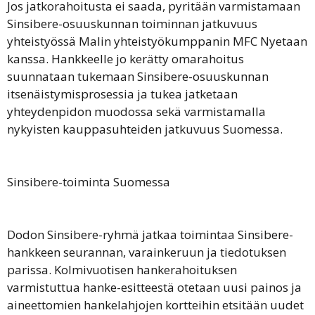
Jos jatkorahoitusta ei saada, pyritään varmistamaan
Sinsibere-osuuskunnan toiminnan jatkuvuus
yhteistyössä Malin yhteistyökumppanin MFC Nyetaan
kanssa. Hankkeelle jo kerätty omarahoitus
suunnataan tukemaan Sinsibere-osuuskunnan
itsenäistymisprosessia ja tukea jatketaan
yhteydenpidon muodossa sekä varmistamalla
nykyisten kauppasuhteiden jatkuvuus Suomessa.
Sinsibere-toiminta Suomessa
Dodon Sinsibere-ryhmä jatkaa toimintaa Sinsibere-
hankkeen seurannan, varainkeruun ja tiedotuksen
parissa. Kolmivuotisen hankerahoituksen
varmistuttua hanke-esitteestä otetaan uusi painos ja
aineettomien hankelahjojen kortteihin etsitään uudet