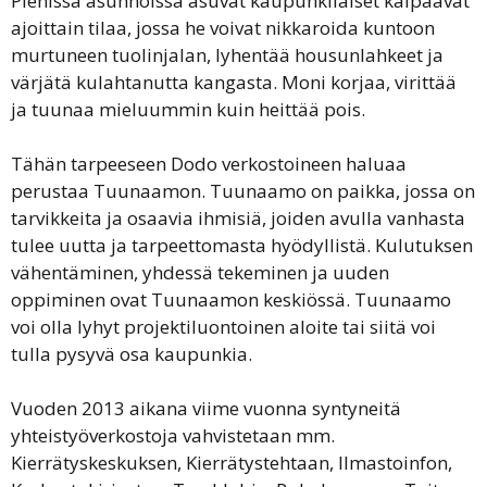
Pienissä asunnoissa asuvat kaupunkilaiset kaipaavat
ajoittain tilaa, jossa he voivat nikkaroida kuntoon
murtuneen tuolinjalan, lyhentää housunlahkeet ja
värjätä kulahtanutta kangasta. Moni korjaa, virittää
ja tuunaa mieluummin kuin heittää pois.
Tähän tarpeeseen Dodo verkostoineen haluaa
perustaa Tuunaamon. Tuunaamo on paikka, jossa on
tarvikkeita ja osaavia ihmisiä, joiden avulla vanhasta
tulee uutta ja tarpeettomasta hyödyllistä. Kulutuksen
vähentäminen, yhdessä tekeminen ja uuden
oppiminen ovat Tuunaamon keskiössä. Tuunaamo
voi olla lyhyt projektiluontoinen aloite tai siitä voi
tulla pysyvä osa kaupunkia.
Vuoden 2013 aikana viime vuonna syntyneitä
yhteistyöverkostoja vahvistetaan mm.
Kierrätyskeskuksen, Kierrätystehtaan, Ilmastoinfon,