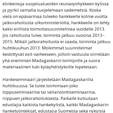
elinkeinoja suojelualueiden reunavyöhykkeen kylissä
ja pyrkii samalla suojelemaan sademetsiä. Koska
vielä on epävarmaa tuleeko hankkeelle kolme vuotta
jatkorahoitusta ulkoministeriöltä, hankkeelle on tehty
kaksi erillistä toimintasuunnitelmaa vuodelle 2013.
Jos rahoitusta tulee, toiminta jatkuu vuosina 2013–
2015. Mikäli jatkorahoitusta ei saada, toiminta jatkuu
huhtikuuhun 2013. Molemmat suunnitelmat
keskittyvät exit-vaiheeseen, jolloin vastuuta siirretään
yhä enemmän Madagaskarin toimijoille ja suora
materiaalinen tuki kyläyhdistyksille lopetetaan.
Hankeseminaari järjestetään Madagaskarilla
huhtikuussa. Se tulee toimimaan joko
loppuseminaarina tai väliarviontiseminaarina,
riippuen jatkorahoituksesta. Paikalle kutsutaan
edustajia kaikista hankekylistä, kaikki Madagaskarin
hanketyöntekijät, edustajia Suomesta sekä nykyisiä