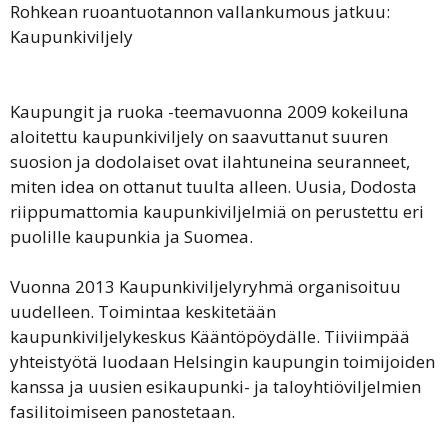
Rohkean ruoantuotannon vallankumous jatkuu:
Kaupunkiviljely
Kaupungit ja ruoka -teemavuonna 2009 kokeiluna
aloitettu kaupunkiviljely on saavuttanut suuren
suosion ja dodolaiset ovat ilahtuneina seuranneet,
miten idea on ottanut tuulta alleen. Uusia, Dodosta
riippumattomia kaupunkiviljelmiä on perustettu eri
puolille kaupunkia ja Suomea.
Vuonna 2013 Kaupunkiviljelyryhmä organisoituu
uudelleen. Toimintaa keskitetään
kaupunkiviljelykeskus Kääntöpöydälle. Tiiviimpää
yhteistyötä luodaan Helsingin kaupungin toimijoiden
kanssa ja uusien esikaupunki- ja taloyhtiöviljelmien
fasilitoimiseen panostetaan.