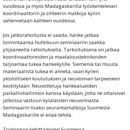
vuodessa ja myös Madagaskarilla työskentelevän
koordinaattorin ja sihteerin matkoja kyliin
vähennetään kahteen vuodessa.
Jos jatkorahoitusta ei saada, hanke jatkaa
toimintaansa huhtikuun seminaariin saakka
ylijääneellä rahoituksella. Tarkoituksena on jatkaa
koordinaattoreiden ja maatalousteknikoiden
tarjoamaa tukea hankekylille. Siemeniä tai muuta
materiaalista tukea ei anneta, vaan kylien
yksilölliseen koulutuksen ja neuvonnan tarpeeseen
keskitytään. Neuvotteluja hankealueiden
paikallishallinnon kanssa käydään, jotta ne ottaisivat
jatkossa vastuun kyläläisten neuvonnasta.
Seminaarin lisäksi seurantamatkoja Suomesta
Madagaskarille ei enää tehdä.
Toiminnan kehittäminen Suomessa