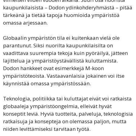
kaupunkilaisista – Dodon ydinkohderyhmästä – pitää
tärkeänä ja tietää tapoja huomioida ympäristöä
omassa arjessaan.
Globaalin ympäristön tila ei kuitenkaan vielä ole
parantunut. Siksi nuorilta kaupunkilaisilta on
vaadittava suurempia tekoja kuin pyöräilyä, jätteen
lajittelua ja ympäristöystävällistä kuluttamista.
Dodon hankkeet ovat esimerkkejä M-koon
ympäristöteoista. Vastaavanlaisia jokainen voi itse
käynnistää omassa ympäristössään.
Teknologia, politiikka tai kuluttajat eivät voi ratkaista
globaaleja ympäristöongelmia, elleivät hyvät
konseptit leviä. Hyviä tuotteita, palveluja, teknologisia
ratkaisuja ja konsepteja on olemassa paljon, mutta
niiden levittämiseksi tarvitaan työtä.