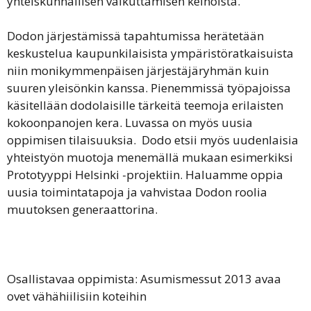
yhteiskunnallisen vaikuttamisen keinoista.
Dodon järjestämissä tapahtumissa herätetään
keskustelua kaupunkilaisista ympäristöratkaisuista
niin monikymmenpäisen järjestäjäryhmän kuin
suuren yleisönkin kanssa. Pienemmissä työpajoissa
käsitellään dodolaisille tärkeitä teemoja erilaisten
kokoonpanojen kera. Luvassa on myös uusia
oppimisen tilaisuuksia. Dodo etsii myös uudenlaisia
yhteistyön muotoja menemällä mukaan esimerkiksi
Prototyyppi Helsinki -projektiin. Haluamme oppia
uusia toimintatapoja ja vahvistaa Dodon roolia
muutoksen generaattorina.
Osallistavaa oppimista: Asumismessut 2013 avaa
ovet vähähiilisiin koteihin