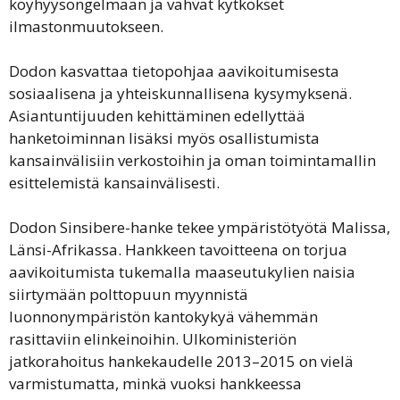
köyhyysongelmaan ja vahvat kytkökset
ilmastonmuutokseen.
Dodon kasvattaa tietopohjaa aavikoitumisesta
sosiaalisena ja yhteiskunnallisena kysymyksenä.
Asiantuntijuuden kehittäminen edellyttää
hanketoiminnan lisäksi myös osallistumista
kansainvälisiin verkostoihin ja oman toimintamallin
esittelemistä kansainvälisesti.
Dodon Sinsibere-hanke tekee ympäristötyötä Malissa,
Länsi-Afrikassa. Hankkeen tavoitteena on torjua
aavikoitumista tukemalla maaseutukylien naisia
siirtymään polttopuun myynnistä
luonnonympäristön kantokykyä vähemmän
rasittaviin elinkeinoihin. Ulkoministeriön
jatkorahoitus hankekaudelle 2013–2015 on vielä
varmistumatta, minkä vuoksi hankkeessa