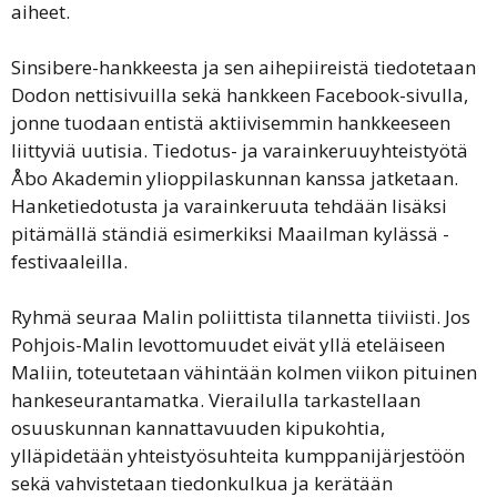
aiheet.
Sinsibere-hankkeesta ja sen aihepiireistä tiedotetaan
Dodon nettisivuilla sekä hankkeen Facebook-sivulla,
jonne tuodaan entistä aktiivisemmin hankkeeseen
liittyviä uutisia. Tiedotus- ja varainkeruuyhteistyötä
Åbo Akademin ylioppilaskunnan kanssa jatketaan.
Hanketiedotusta ja varainkeruuta tehdään lisäksi
pitämällä ständiä esimerkiksi Maailman kylässä -
festivaaleilla.
Ryhmä seuraa Malin poliittista tilannetta tiiviisti. Jos
Pohjois-Malin levottomuudet eivät yllä eteläiseen
Maliin, toteutetaan vähintään kolmen viikon pituinen
hankeseurantamatka. Vierailulla tarkastellaan
osuuskunnan kannattavuuden kipukohtia,
ylläpidetään yhteistyösuhteita kumppanijärjestöön
sekä vahvistetaan tiedonkulkua ja kerätään