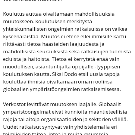
Koulutus auttaa oivaltamaan mahdollisuuksia
muutokseen. Koulutuksen merkitystä
yhteiskunnallisten ongelmien ratkaisuissa on vaikea
kyseenalaistaa. Muutos ei etene ellei ihmisille kartu
riittävästi tietoa haasteiden laajuudesta ja
mahdollisista seurauksista sekä ratkaisujen tuomista
eduista ja haitoista. Tietoa ei kerrytetä enää vain
muodollisen, asiantuntijalta oppijalle -tyyppisen
koulutuksen kautta. Siksi Dodo etsii uusia tapoja
kouluttaa ihmisiä oivaltamaan oman roolinsa
globaalien ympäristöongelmien ratkaisemisessa.
Verkostot levittävät muutoksen laajalle. Globaalit
ympäristöongelmat eivät kunnioita maantieteellisiä
rajoja tai aitoja organisaatioiden ja sektorien välillä.
Uudet ratkaisut syntyvät vain yhdistelemällä eri
toimijoiden taitoa, intoa ja muita resursseja.