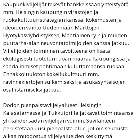
Kaupunkiviljelijät tekevät hankkeissaan yhteistyötä
mm. Helsingin kaupungin virastojen ja
ruokakulttuuristrategian kanssa. Kokemusten ja
ideoiden vaihto Uudenmaan Marttojen,
Hyötykasviyhdistyksen, Maatiainen ry:n ja muiden
puutarha-alan neuvontatoimijoiden kanssa jatkuu.
Viljelijöiden toiminnan tavoitteena on lisätä
ekologisesti tuotetun ruoan määrää kaupungissa ja
saada ihmiset pohtimaan kuluttamaansa ruokaa.
Ennakkoluuloton kokeilukulttuuri mm.
ravinnekiertojen sulkemiseksi ja asukasyhteisöjen
osallistamiseksi jatkuu.
Dodon pienpalstaviljelyalueet Helsingin
Kalasatamassa ja Tukkutorilla jatkavat toimintaansa
yli kahdensadan viljelijän voimin. Suvilahteen
perustetaan uusi pienpalsta-alue, jolloin seudusta
alkaa muodostua viljelyalueiden keskittymä.