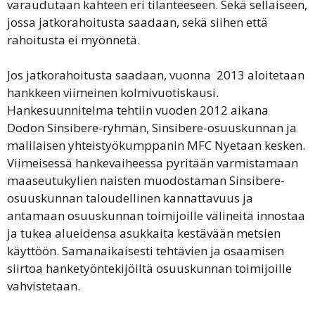
varaudutaan kahteen eri tilanteeseen. Sekä sellaiseen,
jossa jatkorahoitusta saadaan, sekä siihen että
rahoitusta ei myönnetä.
Jos jatkorahoitusta saadaan, vuonna 2013 aloitetaan
hankkeen viimeinen kolmivuotiskausi.
Hankesuunnitelma tehtiin vuoden 2012 aikana
Dodon Sinsibere-ryhmän, Sinsibere-osuuskunnan ja
malilaisen yhteistyökumppanin MFC Nyetaan kesken.
Viimeisessä hankevaiheessa pyritään varmistamaan
maaseutukylien naisten muodostaman Sinsibere-
osuuskunnan taloudellinen kannattavuus ja
antamaan osuuskunnan toimijoille välineitä innostaa
ja tukea alueidensa asukkaita kestävään metsien
käyttöön. Samanaikaisesti tehtävien ja osaamisen
siirtoa hanketyöntekijöiltä osuuskunnan toimijoille
vahvistetaan.