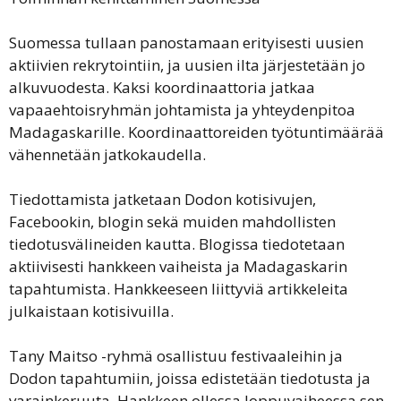
Suomessa tullaan panostamaan erityisesti uusien
aktiivien rekrytointiin, ja uusien ilta järjestetään jo
alkuvuodesta. Kaksi koordinaattoria jatkaa
vapaaehtoisryhmän johtamista ja yhteydenpitoa
Madagaskarille. Koordinaattoreiden työtuntimäärää
vähennetään jatkokaudella.
Tiedottamista jatketaan Dodon kotisivujen,
Facebookin, blogin sekä muiden mahdollisten
tiedotusvälineiden kautta. Blogissa tiedotetaan
aktiivisesti hankkeen vaiheista ja Madagaskarin
tapahtumista. Hankkeeseen liittyviä artikkeleita
julkaistaan kotisivuilla.
Tany Maitso -ryhmä osallistuu festivaaleihin ja
Dodon tapahtumiin, joissa edistetään tiedotusta ja
varainkeruuta. Hankkeen ollessa loppuvaiheessa sen