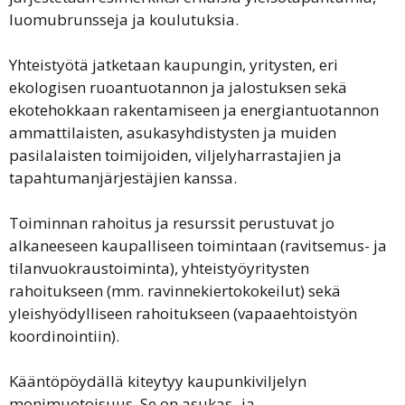
luomubrunsseja ja koulutuksia.
Yhteistyötä jatketaan kaupungin, yritysten, eri
ekologisen ruoantuotannon ja jalostuksen sekä
ekotehokkaan rakentamiseen ja energiantuotannon
ammattilaisten, asukasyhdistysten ja muiden
pasilalaisten toimijoiden, viljelyharrastajien ja
tapahtumanjärjestäjien kanssa.
Toiminnan rahoitus ja resurssit perustuvat jo
alkaneeseen kaupalliseen toimintaan (ravitsemus- ja
tilanvuokraustoiminta), yhteistyöyritysten
rahoitukseen (mm. ravinnekiertokokeilut) sekä
yleishyödylliseen rahoitukseen (vapaaehtoistyön
koordinointiin).
Kääntöpöydällä kiteytyy kaupunkiviljelyn
monimuotoisuus. Se on asukas- ja