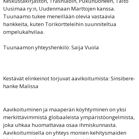
Keskustakirjaston, Trashlabin, Pukuhuoneen, Taito
Uusimaa ry:n, Uudenmaan Marttojen kanssa.
Tuunaamo tukee meneillään olevia vastaavia
hankkeita, kuten Torikortteleihin suunniteltua
ompelukahvilaa.
Tuunaamon yhteyshenkilö: Saija Vuola
Kestävät elinkeinot torjuvat aavikoitumista: Sinsibere-
hanke Malissa
Aavikoituminen ja maaperän köyhtyminen on yksi
merkittävimmistä globaaleista ympäristöongelmista,
joka uhkaa huomattavaa osaa ihmiskunnasta.
Aavikoitumisella on yhteys monien kehitysmaiden