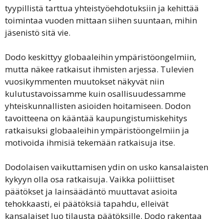
tyypillistä tarttua yhteistyöehdotuksiin ja kehittää
toimintaa vuoden mittaan siihen suuntaan, mihin
jäsenistö sitä vie.
Dodo keskittyy globaaleihin ympäristöongelmiin,
mutta näkee ratkaisut ihmisten arjessa. Tulevien
vuosikymmenten muutokset näkyvät niin
kulutustavoissamme kuin osallisuudessamme
yhteiskunnallisten asioiden hoitamiseen. Dodon
tavoitteena on kääntää kaupungistumiskehitys
ratkaisuksi globaaleihin ympäristöongelmiin ja
motivoida ihmisiä tekemään ratkaisuja itse.
Dodolaisen vaikuttamisen ydin on usko kansalaisten
kykyyn olla osa ratkaisuja. Vaikka poliittiset
päätökset ja lainsäädäntö muuttavat asioita
tehokkaasti, ei päätöksiä tapahdu, elleivät
kansalaiset luo tilausta päätöksille. Dodo rakentaa