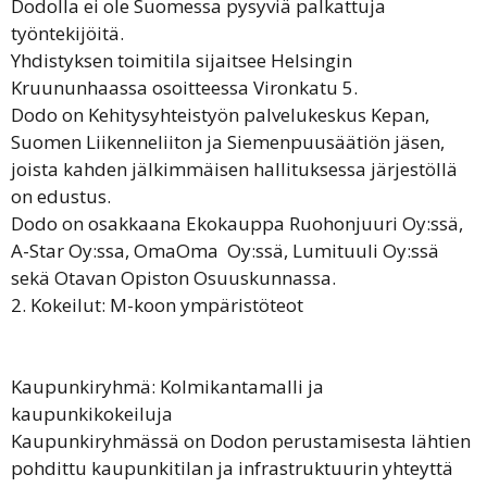
Dodolla ei ole Suomessa pysyviä palkattuja
työntekijöitä.
Yhdistyksen toimitila sijaitsee Helsingin
Kruununhaassa osoitteessa Vironkatu 5.
Dodo on Kehitysyhteistyön palvelukeskus Kepan,
Suomen Liikenneliiton ja Siemenpuusäätiön jäsen,
joista kahden jälkimmäisen hallituksessa järjestöllä
on edustus.
Dodo on osakkaana Ekokauppa Ruohonjuuri Oy:ssä,
A-Star Oy:ssa, OmaOma Oy:ssä, Lumituuli Oy:ssä
sekä Otavan Opiston Osuuskunnassa.
2. Kokeilut: M-koon ympäristöteot
Kaupunkiryhmä: Kolmikantamalli ja
kaupunkikokeiluja
Kaupunkiryhmässä on Dodon perustamisesta lähtien
pohdittu kaupunkitilan ja infrastruktuurin yhteyttä