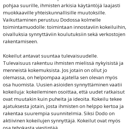
pohjaa suurille, ihmisten arkisia käytäntöjä laajasti
muokkaaville yhteiskunnallisille muutoksille.
Vaikuttaminen perustuu Dodossa kolmelle
toimintamuodolle: toimintaan innostaviin kokeiluihin,
oivalluksia synnyttäviin koulutuksiin sekä verkostojen
rakentamiseen.
Kokeilut antavat suuntaa tulevaisuudelle.
Tulevaisuus rakentuu ihmisten mielissä nykyisistä ja
menneistä kokemuksista. Jos jotain on ollut jo
olemassa, on helpompaa ajatella sen olevan myös
osa huomista. Uusien asioiden synnyttäminen vaatii
kokeiluja: kokeileminen osoittaa, että uudet ratkaisut
ovat muutakin kuin puheita ja ideoita. Kokeilu tekee
ajatuksesta jotain, josta ihmisten on helppo kertoa ja
rakentaa suurempia suunnitelmia. Siksi Dodo on
aktiivinen kokeilujen synnyttäjä. Kokeilut ovat myös
osa tehokasta viestintää.