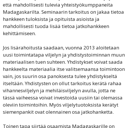
että mahdollisesti tulevia yhteistyökumppaneita
Madagaskarilta. Seminaarin tarkoitus on jakaa tietoa
hankkeen tuloksista ja opituista asioista ja
mahdollisesti tuoda lisää tietoa jatkohankkeen
kehittämiseen.
Jos lisärahoitusta saadaan, vuonna 2013 aloitetaan
uusi toimintatapa viljelyn ja yhdistystoiminnan muun
materiaalisen tuen suhteen. Yhdistykset voivat saada
hankkeelta materiaalia itse valitsemaansa toimintoon
vain, jos suurin osa panoksesta tulee yhdistykseltä
itseltään. Yhdistysten on ollut tarkoitus kerätä rahaa
vihannesviljelyn ja mehiläisviljelyn avulla, jotta ne
tässä vaiheessa voivat investoida uusiin tai olemassa
oleviin toimintoihin. Myös viljelytuotoksista kerätyt
siemenpankit ovat olennainen osa jatkohanketta.
Toinen tapa siirtää osaamista Madagaskarille on