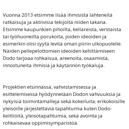
Vuonna 2013 etsimme lisää ihmisistä lähteneitä
ratkaisuja ja aktiivisia tekijöitä niiden takana.
Etsimme kaupunkien pihoilta, kellareista, verstaista
tai työhuoneilta porukoita, joiden ideoiden ja
esimerkin olisi syytä levitä oman piirin ulkopuolelle.
Näiden pellepelottomien ideoiden kehittämiseen
Dodo tarjoaa rohkaisua, areenoita, osaamista,
innostuneita ihmisiä ja käytännön työkaluja.
Projektien etsinnässä, vahvistamisessa ja
esittelemisessä hyödynnetään Dodon vahvuuksia ja
nykyisiä toimintamalleja sekä kokeiluita; erikokoisille
yleisöille järjestettäviä tapahtumia kuten Dodo-
keittiöitä, yleisötapahtumia, sekä avointa ja
rohkaisevaa oppimisympäristöä.