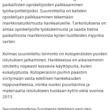
paikallisten opiskelijoiden palkkaaminen
työharjoittelijoiksi. Suunnitteilla on kahden
opiskelijan palkkaaminen tekemään
markkinatutkimusta hankealueille. Tarkoituksena on
antaa opiskelijoille työkokemusta ja saada tietoa
paikallisista markkinoista kylien tuotteiden myyntiä
varten.
Kolmas suunniteltu toiminto on kotoperäisten puiden
istutuksen jatkaminen. Hankkeessa on aikaisemmin
istutettu nopeasti kasvavia käyttöpuita, kuten
eukalyptusta. Kotoperäisiin puihin päästiin
siirtymään vasta edellisen hankekauden
loppuvaiheessa, minkä vuoksi puuntaimia ja
materiaalia istutukseen tuodaan kyliin vielä vuonna
2013.
Seurantamatkoja Suomesta tehdään vain yksi