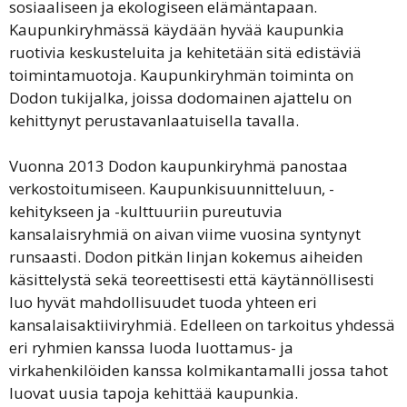
sosiaaliseen ja ekologiseen elämäntapaan.
Kaupunkiryhmässä käydään hyvää kaupunkia
ruotivia keskusteluita ja kehitetään sitä edistäviä
toimintamuotoja. Kaupunkiryhmän toiminta on
Dodon tukijalka, joissa dodomainen ajattelu on
kehittynyt perustavanlaatuisella tavalla.
Vuonna 2013 Dodon kaupunkiryhmä panostaa
verkostoitumiseen. Kaupunkisuunnitteluun, -
kehitykseen ja -kulttuuriin pureutuvia
kansalaisryhmiä on aivan viime vuosina syntynyt
runsaasti. Dodon pitkän linjan kokemus aiheiden
käsittelystä sekä teoreettisesti että käytännöllisesti
luo hyvät mahdollisuudet tuoda yhteen eri
kansalaisaktiiviryhmiä. Edelleen on tarkoitus yhdessä
eri ryhmien kanssa luoda luottamus- ja
virkahenkilöiden kanssa kolmikantamalli jossa tahot
luovat uusia tapoja kehittää kaupunkia.