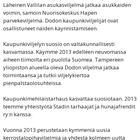
Läheinen Vallilan asukasviljelmä jatkaa asukkaiden
voimin, samoin Nuorisokeskus Hapen
parvekeviljelmä. Dodon kaupunkiviljelijät ovat
osallistuneet näiden käynnistämiseen.
Kaupunkiviljelyn suosio on valtakunnallisesti
kasvamassa. Käymme 2013 edelleen neuvomassa
aiheen tiimoilta eri puolilla Suomea. Tampereen
yliopiston alueella oleva Dodon viljelmä jatkaa
toimintaansa ja tutkii viljelykiertoa
pienpalstaolosuhteissa.
Kaupunkimehiläistarhaus kasvattaa suosiotaan. 2013
teemme yhteistyötä Stadin tarhaajat ja hunajafrendit
ry:n kanssa.
Vuonna 2013 perustetaan kymmeniä uusia
kerrostalopihaviljelmiä ja yhdestä kolmeen uutta