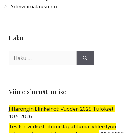
Ydinvoimalausunto
Haku
Haku:
Viimeisimmät uutiset
Jiffarongin Elinkeinot: Vuoden 2025 Tulokset
10.5.2026
Tesiton verkostoitumistapahtuma: yhteistyön