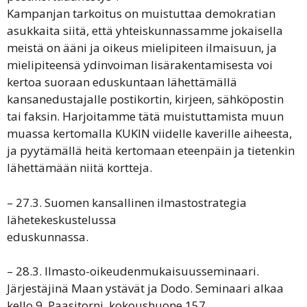
Kampanjan tarkoitus on muistuttaa demokratian
asukkaita siitä, että yhteiskunnassamme jokaisella
meistä on ääni ja oikeus mielipiteen ilmaisuun, ja
mielipiteensä ydinvoiman lisärakentamisesta voi
kertoa suoraan eduskuntaan lähettämällä
kansanedustajalle postikortin, kirjeen, sähköpostin
tai faksin. Harjoitamme tätä muistuttamista muun
muassa kertomalla KUKIN viidelle kaverille aiheesta,
ja pyytämällä heitä kertomaan eteenpäin ja tietenkin
lähettämään niitä kortteja.
– 27.3. Suomen kansallinen ilmastostrategia
lähetekeskustelussa
eduskunnassa.
– 28.3. Ilmasto-oikeudenmukaisuusseminaari.
Järjestäjinä Maan ystävät ja Dodo. Seminaari alkaa
kello 9, Paasitorni, kokoushuone 157,