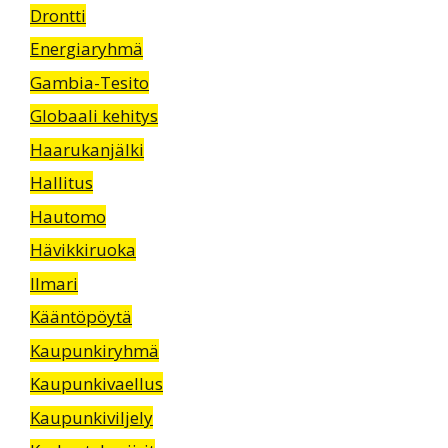
Drontti
Energiaryhmä
Gambia-Tesito
Globaali kehitys
Haarukanjälki
Hallitus
Hautomo
Hävikkiruoka
Ilmari
Kääntöpöytä
Kaupunkiryhmä
Kaupunkivaellus
Kaupunkiviljely