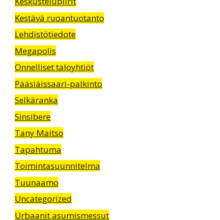
Keskustelupiirit
Kestävä ruoantuotanto
Lehdistötiedote
Megapolis
Onnelliset taloyhtiöt
Pääsiäissaari-palkinto
Selkäranka
Sinsibere
Tany Maitso
Tapahtuma
Toimintasuunnitelma
Tuunaamo
Uncategorized
Urbaanit asumismessut