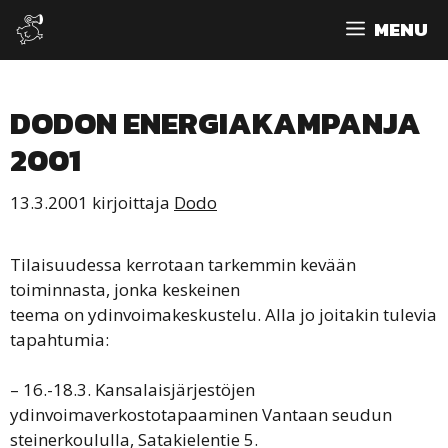
Siirry
MENU
sisältöön
DODON ENERGIAKAMPANJA
2001
13.3.2001
kirjoittaja
Dodo
Tilaisuudessa kerrotaan tarkemmin kevään
toiminnasta, jonka keskeinen
teema on ydinvoimakeskustelu. Alla jo joitakin tulevia
tapahtumia:
– 16.-18.3. Kansalaisjärjestöjen
ydinvoimaverkostotapaaminen Vantaan seudun
steinerkoululla, Satakielentie 5.