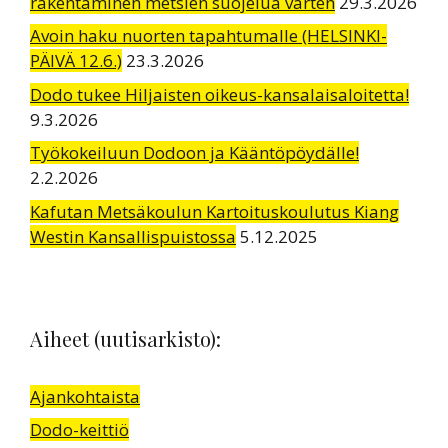
rakentaminen metsien suojelua varten
29.3.2026
Avoin haku nuorten tapahtumalle (HELSINKI-
PÄIVÄ 12.6.)
23.3.2026
Dodo tukee Hiljaisten oikeus-kansalaisaloitetta!
9.3.2026
Työkokeiluun Dodoon ja Kääntöpöydälle!
2.2.2026
Kafutan Metsäkoulun Kartoituskoulutus Kiang
Westin Kansallispuistossa
5.12.2025
Aiheet (uutisarkisto):
Ajankohtaista
Dodo-keittiö