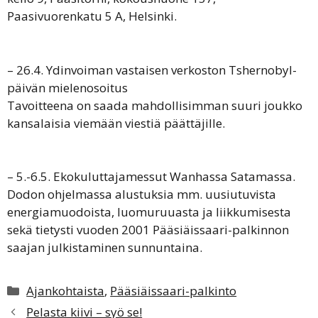
Paasivuorenkatu 5 A, Helsinki.
– 26.4. Ydinvoiman vastaisen verkoston Tshernobyl-
päivän mielenosoitus
Tavoitteena on saada mahdollisimman suuri joukko
kansalaisia viemään viestiä päättäjille.
– 5.-6.5. Ekokuluttajamessut Wanhassa Satamassa.
Dodon ohjelmassa alustuksia mm. uusiutuvista
energiamuodoista, luomuruuasta ja liikkumisesta
sekä tietysti vuoden 2001 Pääsiäissaari-palkinnon
saajan julkistaminen sunnuntaina.
Kategoriat
Ajankohtaista
,
Pääsiäissaari-palkinto
Pelasta kiivi – syö se!