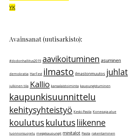
YK
Avainsanat (uutisarkisto):
aavikoituminen
asuminen
#dodonhallitus2019
ilmasto
juhlat
ilmastonmuutos
demokratia
HarFest
Kallio
julkinen tila
kansalaistoiminta
kaupungistuminen
kaupunkisuunnittelu
kehitysyhteistyö
Keski-Pasila
Konepaja-alue
kulutus
koulutus
liikenne
minitalot
luonnonsuojelu
megakaupungit
Pasila
rakentaminen