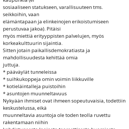
sosiaaliseen statukseen, varallisuuteen tms.
seikkoihin, vaan
elämäntapaan ja elinkeinojen erikoistumiseen
perustuvaa jakoa). Pitäisi
myös miettiä erityyppisten palvelujen, myös
korkeakulttuurin sijaintia.
Sitten jotain paikallisdemokratiasta ja
mahdollisuudesta kehittää omia
juttuja.
* pääväylät tunneleissa
* suihkukoppeja omin voimin liikkuville
* kotieläintalleja puistoihin
* asuntojen muunneltavuus
Nykyään ihmiset ovat ihmeen sopeutuvaisia, todettiin
keskustelussa, eikä
muunneltavia asuntoja ole toden teolla ruvettu
rakentamaan niihin