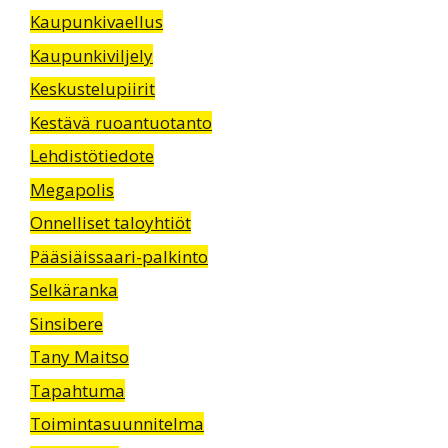
Kaupunkivaellus
Kaupunkiviljely
Keskustelupiirit
Kestävä ruoantuotanto
Lehdistötiedote
Megapolis
Onnelliset taloyhtiöt
Pääsiäissaari-palkinto
Selkäranka
Sinsibere
Tany Maitso
Tapahtuma
Toimintasuunnitelma