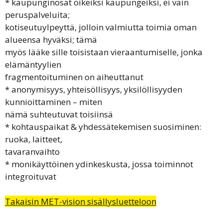
* kaupunginosat oikeiksi kaupungeiksi, ei vain
peruspalveluita;
kotiseutuylpeyttä, jolloin valmiutta toimia oman
alueensa hyväksi; tämä
myös lääke sille toisistaan vieraantumiselle, jonka
elämäntyylien
fragmentoituminen on aiheuttanut
* anonymisyys, yhteisöllisyys, yksilöllisyyden
kunnioittaminen – miten
nämä suhteutuvat toisiinsä
* kohtauspaikat & yhdessätekemisen suosiminen:
ruoka, laitteet,
tavaranvaihto
* monikäyttöinen ydinkeskusta, jossa toiminnot
integroituvat
Takaisin MET-vision sisällysluetteloon