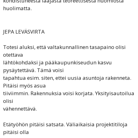
kohdistuneesta laajasta teoreettisesta huomiosta
huolimatta.
JEPA LEVÄSVIRTA
Totesi aluksi, että valtakunnallinen tasapaino olisi
otettava
lähtökohdaksi ja pääkaupunkiseudun kasvu
pysäytettävä. Tämä voisi
tapahtua esim. siten, ettei uusia asuntoja rakenneta.
Pitäisi myös asua
tiiviimmin. Rakennuksia voisi korjata. Yksityisautoilua
olisi
vähennettävä.
Etätyöhön pitäisi satsata. Väliaikaisia projektitiloja
pitäisi olla