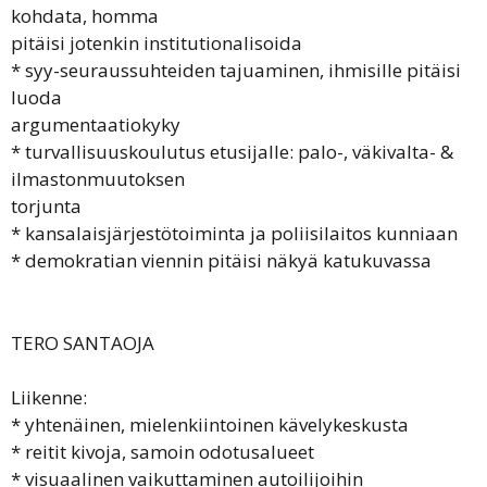
kohdata, homma
pitäisi jotenkin institutionalisoida
* syy-seuraussuhteiden tajuaminen, ihmisille pitäisi
luoda
argumentaatiokyky
* turvallisuuskoulutus etusijalle: palo-, väkivalta- &
ilmastonmuutoksen
torjunta
* kansalaisjärjestötoiminta ja poliisilaitos kunniaan
* demokratian viennin pitäisi näkyä katukuvassa
TERO SANTAOJA
Liikenne:
* yhtenäinen, mielenkiintoinen kävelykeskusta
* reitit kivoja, samoin odotusalueet
* visuaalinen vaikuttaminen autoilijoihin