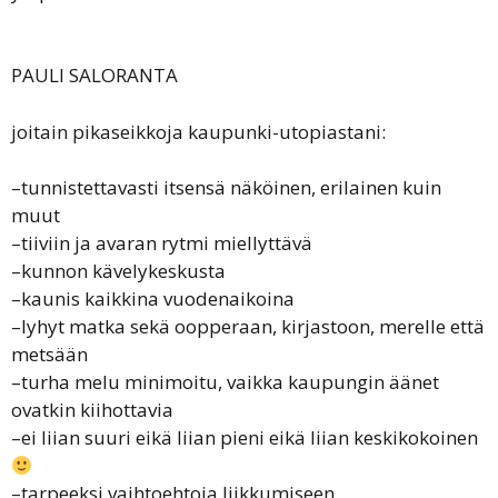
PAULI SALORANTA
joitain pikaseikkoja kaupunki-utopiastani:
–tunnistettavasti itsensä näköinen, erilainen kuin
muut
–tiiviin ja avaran rytmi miellyttävä
–kunnon kävelykeskusta
–kaunis kaikkina vuodenaikoina
–lyhyt matka sekä oopperaan, kirjastoon, merelle että
metsään
–turha melu minimoitu, vaikka kaupungin äänet
ovatkin kiihottavia
–ei liian suuri eikä liian pieni eikä liian keskikokoinen
–tarpeeksi vaihtoehtoja liikkumiseen