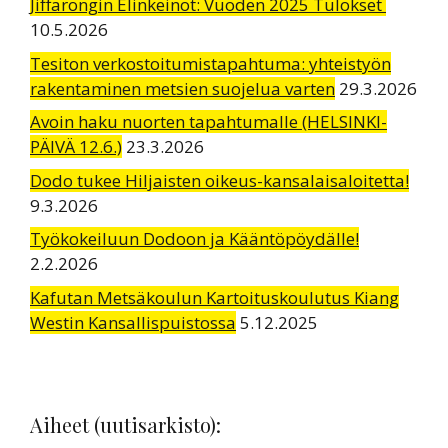
Jiffarongin Elinkeinot: Vuoden 2025 Tulokset
10.5.2026
Tesiton verkostoitumistapahtuma: yhteistyön
rakentaminen metsien suojelua varten
29.3.2026
Avoin haku nuorten tapahtumalle (HELSINKI-
PÄIVÄ 12.6.)
23.3.2026
Dodo tukee Hiljaisten oikeus-kansalaisaloitetta!
9.3.2026
Työkokeiluun Dodoon ja Kääntöpöydälle!
2.2.2026
Kafutan Metsäkoulun Kartoituskoulutus Kiang
Westin Kansallispuistossa
5.12.2025
Aiheet (uutisarkisto):