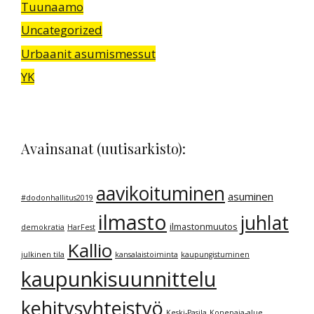
Tuunaamo
Uncategorized
Urbaanit asumismessut
YK
Avainsanat (uutisarkisto):
aavikoituminen
asuminen
#dodonhallitus2019
ilmasto
juhlat
ilmastonmuutos
demokratia
HarFest
Kallio
julkinen tila
kansalaistoiminta
kaupungistuminen
kaupunkisuunnittelu
kehitysyhteistyö
Keski-Pasila
Konepaja-alue