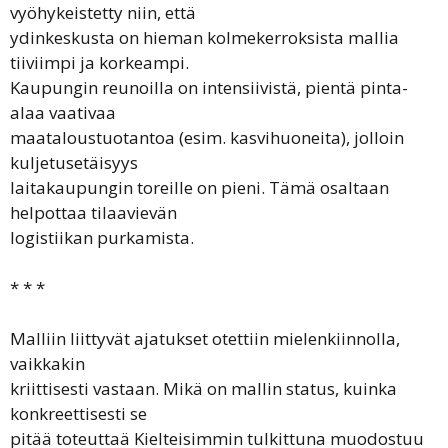
vyöhykeistetty niin, että
ydinkeskusta on hieman kolmekerroksista mallia
tiiviimpi ja korkeampi.
Kaupungin reunoilla on intensiivistä, pientä pinta-
alaa vaativaa
maataloustuotantoa (esim. kasvihuoneita), jolloin
kuljetusetäisyys
laitakaupungin toreille on pieni. Tämä osaltaan
helpottaa tilaavievän
logistiikan purkamista.
* * *
Malliin liittyvät ajatukset otettiin mielenkiinnolla,
vaikkakin
kriittisesti vastaan. Mikä on mallin status, kuinka
konkreettisesti se
pitää toteuttaä Kielteisimmin tulkittuna muodostuu