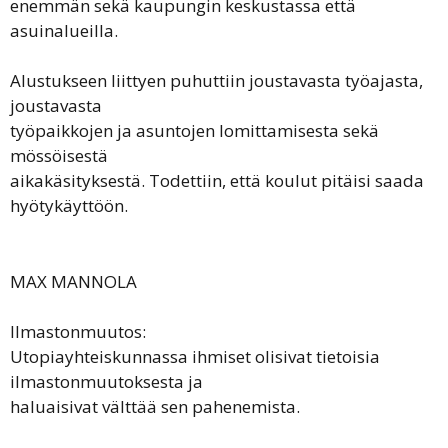
enemmän sekä kaupungin keskustassa että
asuinalueilla.
Alustukseen liittyen puhuttiin joustavasta työajasta,
joustavasta
työpaikkojen ja asuntojen lomittamisesta sekä
mössöisestä
aikakäsityksestä. Todettiin, että koulut pitäisi saada
hyötykäyttöön.
MAX MANNOLA
Ilmastonmuutos:
Utopiayhteiskunnassa ihmiset olisivat tietoisia
ilmastonmuutoksesta ja
haluaisivat välttää sen pahenemista.