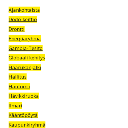
Ajankohtaista
Dodo-keittiö
Drontti
Energiaryhmä
Gambia-Tesito
Globaali kehitys
Haarukanjälki
Hallitus
Hautomo
Hävikkiruoka
Ilmari
Kääntöpöytä
Kaupunkiryhmä