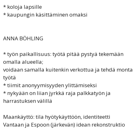
* koloja lapsille
* kaupungin käsittäminen omaksi
ANNA BÖHLING
* työn paikallisuus: työtä pitää pystyä tekemään
omalla alueella;
voidaan samalla kuitenkin verkottua ja tehdä monta
työtä
* tiimit anonyymisyyden ylittämiseksi
* nykyään on liian jyrkkä raja palkkatyön ja
harrastuksen välillä
Maankäyttö: tila hyötykäyttöön, identiteetti
Vantaan ja Espoon (järkevän) idean rekonstruktio