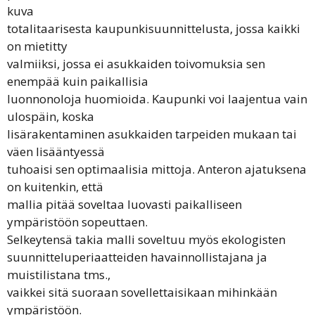
kuva
totalitaarisesta kaupunkisuunnittelusta, jossa kaikki
on mietitty
valmiiksi, jossa ei asukkaiden toivomuksia sen
enempää kuin paikallisia
luonnonoloja huomioida. Kaupunki voi laajentua vain
ulospäin, koska
lisärakentaminen asukkaiden tarpeiden mukaan tai
väen lisääntyessä
tuhoaisi sen optimaalisia mittoja. Anteron ajatuksena
on kuitenkin, että
mallia pitää soveltaa luovasti paikalliseen
ympäristöön sopeuttaen.
Selkeytensä takia malli soveltuu myös ekologisten
suunnitteluperiaatteiden havainnollistajana ja
muistilistana tms.,
vaikkei sitä suoraan sovellettaisikaan mihinkään
ympäristöön.