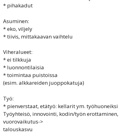
* pihakadut
Asuminen:
* eko, viljely
* tiivis, mittakaavan vaihtelu
Viheralueet:
* ei tilkkuja
* luonnontilaisia
* toimintaa puistoissa
(esim. alkkareiden juoppokatuja)
Työ:
* pienverstaat, etätyö: kellarit ym. työhuoneiksi
Työyhteisö, innovointi, kodin/työn erottaminen,
vuorovaikutus->
talouskasvu