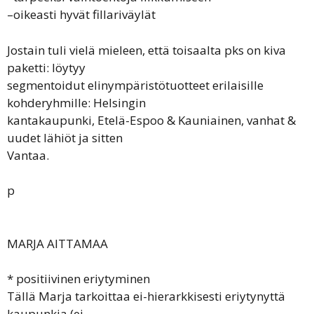
–oikeasti hyvät fillariväylät
Jostain tuli vielä mieleen, että toisaalta pks on kiva
paketti: löytyy
segmentoidut elinympäristötuotteet erilaisille
kohderyhmille: Helsingin
kantakaupunki, Etelä-Espoo & Kauniainen, vanhat &
uudet lähiöt ja sitten
Vantaa.
p
MARJA AITTAMAA
* positiivinen eriytyminen
Tällä Marja tarkoittaa ei-hierarkkisesti eriytynyttä
kaupunkia (ei