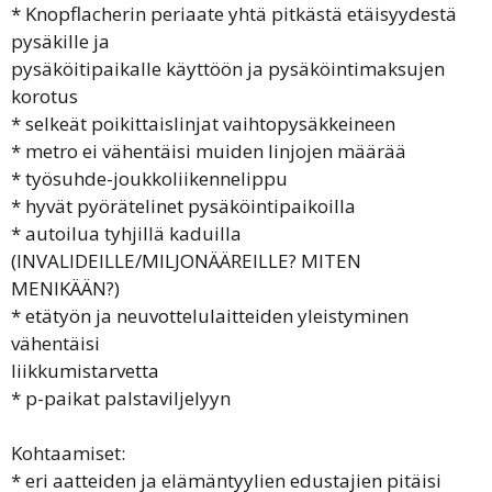
* Knopflacherin periaate yhtä pitkästä etäisyydestä
pysäkille ja
pysäköitipaikalle käyttöön ja pysäköintimaksujen
korotus
* selkeät poikittaislinjat vaihtopysäkkeineen
* metro ei vähentäisi muiden linjojen määrää
* työsuhde-joukkoliikennelippu
* hyvät pyörätelinet pysäköintipaikoilla
* autoilua tyhjillä kaduilla
(INVALIDEILLE/MILJONÄÄREILLE? MITEN
MENIKÄÄN?)
* etätyön ja neuvottelulaitteiden yleistyminen
vähentäisi
liikkumistarvetta
* p-paikat palstaviljelyyn
Kohtaamiset:
* eri aatteiden ja elämäntyylien edustajien pitäisi