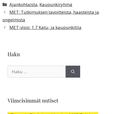
Kategoriat
Ajankohtaista
,
Kaupunkiryhmä
MET: Tutkimuksen tavoitteista, haasteista ja
ongelmista
MET-visio: 1.7 Katu- ja kaupunkitila
Haku
Haku:
Viimeisimmät uutiset