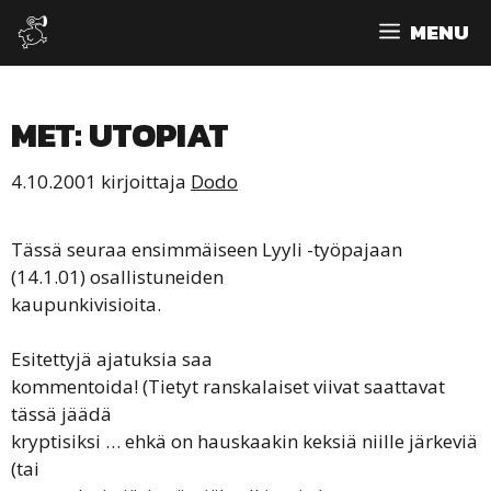
Siirry
MENU
sisältöön
MET: UTOPIAT
4.10.2001
kirjoittaja
Dodo
Tässä seuraa ensimmäiseen Lyyli -työpajaan
(14.1.01) osallistuneiden
kaupunkivisioita.
Esitettyjä ajatuksia saa
kommentoida! (Tietyt ranskalaiset viivat saattavat
tässä jäädä
kryptisiksi … ehkä on hauskaakin keksiä niille järkeviä
(tai