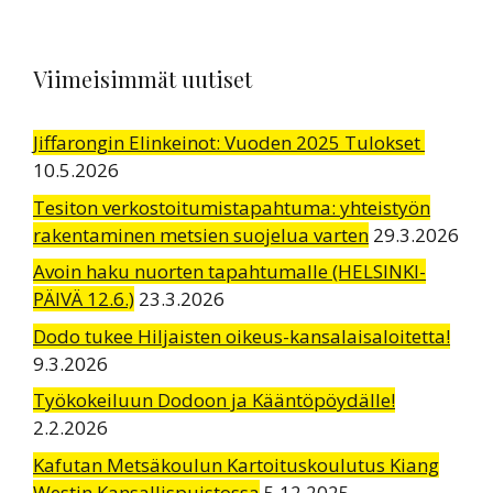
Viimeisimmät uutiset
Jiffarongin Elinkeinot: Vuoden 2025 Tulokset
10.5.2026
Tesiton verkostoitumistapahtuma: yhteistyön
rakentaminen metsien suojelua varten
29.3.2026
Avoin haku nuorten tapahtumalle (HELSINKI-
PÄIVÄ 12.6.)
23.3.2026
Dodo tukee Hiljaisten oikeus-kansalaisaloitetta!
9.3.2026
Työkokeiluun Dodoon ja Kääntöpöydälle!
2.2.2026
Kafutan Metsäkoulun Kartoituskoulutus Kiang
Westin Kansallispuistossa
5.12.2025