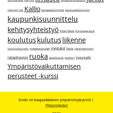
ilmastonmuutos
demokratia
HarFest
Kallio
julkinen tila
kansalaistoiminta
kaupungistuminen
kaupunkisuunnittelu
kehitysyhteistyö
Keski-Pasila
Konepaja-alue
kulutus
koulutus
liikenne
minitalot
luonnonsuojelu
megakaupungit
Pasila
rakentaminen
ruoka
ratapihavisio
Veturitallit
tapahtuma
teatteri
Ympäristövaikuttamisen
perusteet -kurssi
Dodo on kaupunkilainen ympäristöjärjestö /
Yhteystiedot