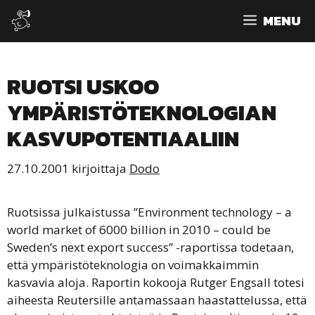
Siirry
MENU
sisältöön
RUOTSI USKOO
YMPÄRISTÖTEKNOLOGIAN
KASVUPOTENTIAALIIN
27.10.2001
kirjoittaja
Dodo
Ruotsissa julkaistussa ”Environment technology – a
world market of 6000 billion in 2010 – could be
Sweden’s next export success” -raportissa todetaan,
että ympäristöteknologia on voimakkaimmin
kasvavia aloja. Raportin kokooja Rutger Engsall totesi
aiheesta Reutersille antamassaan haastattelussa, että