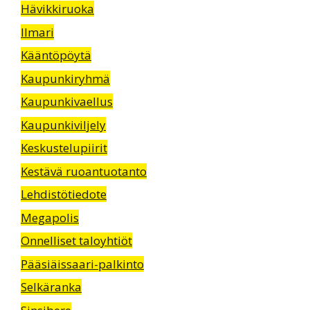
Hävikkiruoka
Ilmari
Kääntöpöytä
Kaupunkiryhmä
Kaupunkivaellus
Kaupunkiviljely
Keskustelupiirit
Kestävä ruoantuotanto
Lehdistötiedote
Megapolis
Onnelliset taloyhtiöt
Pääsiäissaari-palkinto
Selkäranka