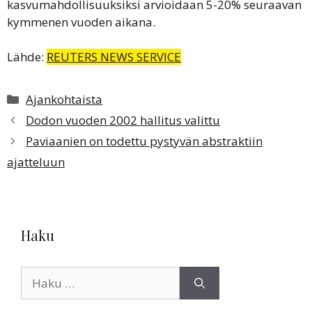
kasvumahdollisuuksiksi arvioidaan 5-20% seuraavan
kymmenen vuoden aikana.
Lähde:
REUTERS NEWS SERVICE
Kategoriat
Ajankohtaista
Dodon vuoden 2002 hallitus valittu
Paviaanien on todettu pystyvän abstraktiin
ajatteluun
Haku
Haku: