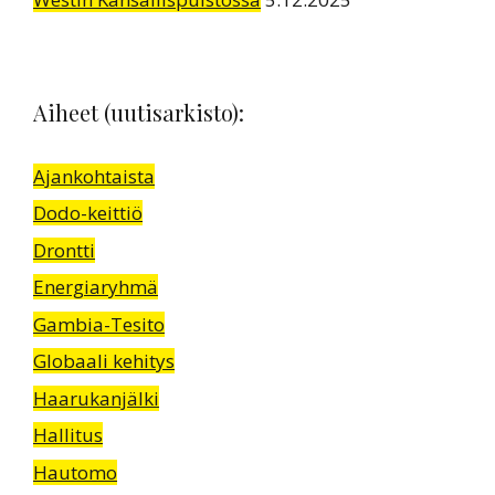
Aiheet (uutisarkisto):
Ajankohtaista
Dodo-keittiö
Drontti
Energiaryhmä
Gambia-Tesito
Globaali kehitys
Haarukanjälki
Hallitus
Hautomo