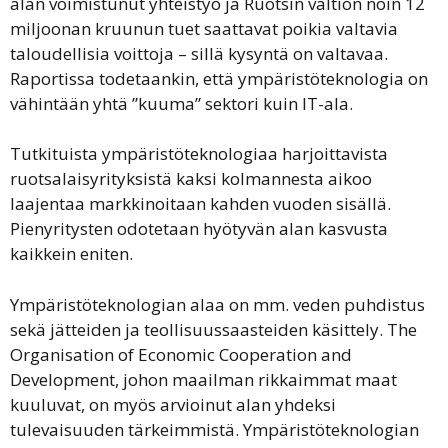
alan voimistunut yhteistyö ja Ruotsin valtion noin 12
miljoonan kruunun tuet saattavat poikia valtavia
taloudellisia voittoja – sillä kysyntä on valtavaa.
Raportissa todetaankin, että ympäristöteknologia on
vähintään yhtä ”kuuma” sektori kuin IT-ala.
Tutkituista ympäristöteknologiaa harjoittavista
ruotsalaisyrityksistä kaksi kolmannesta aikoo
laajentaa markkinoitaan kahden vuoden sisällä.
Pienyritysten odotetaan hyötyvän alan kasvusta
kaikkein eniten.
Ympäristöteknologian alaa on mm. veden puhdistus
sekä jätteiden ja teollisuussaasteiden käsittely. The
Organisation of Economic Cooperation and
Development, johon maailman rikkaimmat maat
kuuluvat, on myös arvioinut alan yhdeksi
tulevaisuuden tärkeimmistä. Ympäristöteknologian