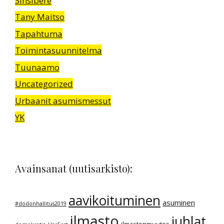
Sinsibere
Tany Maitso
Tapahtuma
Toimintasuunnitelma
Tuunaamo
Uncategorized
Urbaanit asumismessut
YK
Avainsanat (uutisarkisto):
aavikoituminen
asuminen
#dodonhallitus2019
ilmasto
juhlat