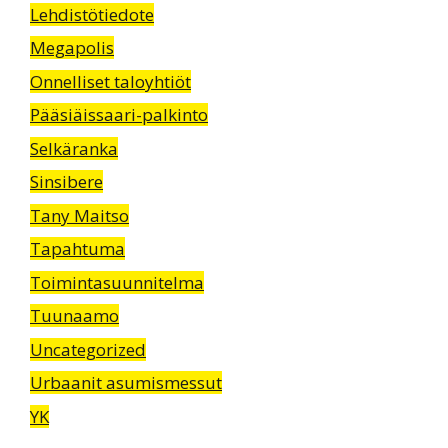
Lehdistötiedote
Megapolis
Onnelliset taloyhtiöt
Pääsiäissaari-palkinto
Selkäranka
Sinsibere
Tany Maitso
Tapahtuma
Toimintasuunnitelma
Tuunaamo
Uncategorized
Urbaanit asumismessut
YK