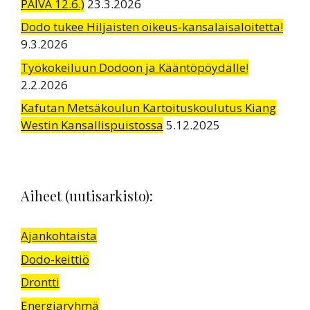
PÄIVÄ 12.6.)
23.3.2026
Dodo tukee Hiljaisten oikeus-kansalaisaloitetta!
9.3.2026
Työkokeiluun Dodoon ja Kääntöpöydälle!
2.2.2026
Kafutan Metsäkoulun Kartoituskoulutus Kiang
Westin Kansallispuistossa
5.12.2025
Aiheet (uutisarkisto):
Ajankohtaista
Dodo-keittiö
Drontti
Energiaryhmä