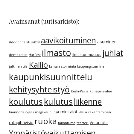
Avainsanat (uutisarkisto):
aavikoituminen
asuminen
#dodonhallitus2019
ilmasto
juhlat
ilmastonmuutos
demokratia
HarFest
Kallio
julkinen tila
kansalaistoiminta
kaupungistuminen
kaupunkisuunnittelu
kehitysyhteistyö
Keski-Pasila
Konepaja-alue
kulutus
koulutus
liikenne
minitalot
luonnonsuojelu
megakaupungit
Pasila
rakentaminen
ruoka
ratapihavisio
Veturitallit
tapahtuma
teatteri
Ympäristövaikuttamisen