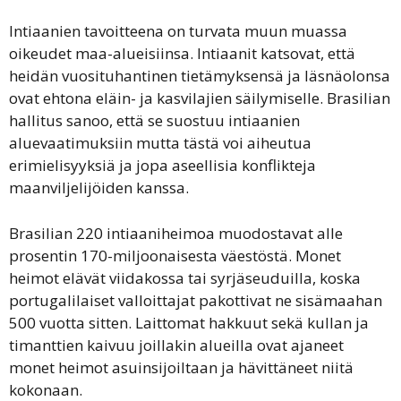
Intiaanien tavoitteena on turvata muun muassa
oikeudet maa-alueisiinsa. Intiaanit katsovat, että
heidän vuosituhantinen tietämyksensä ja läsnäolonsa
ovat ehtona eläin- ja kasvilajien säilymiselle. Brasilian
hallitus sanoo, että se suostuu intiaanien
aluevaatimuksiin mutta tästä voi aiheutua
erimielisyyksiä ja jopa aseellisia konflikteja
maanviljelijöiden kanssa.
Brasilian 220 intiaaniheimoa muodostavat alle
prosentin 170-miljoonaisesta väestöstä. Monet
heimot elävät viidakossa tai syrjäseuduilla, koska
portugalilaiset valloittajat pakottivat ne sisämaahan
500 vuotta sitten. Laittomat hakkuut sekä kullan ja
timanttien kaivuu joillakin alueilla ovat ajaneet
monet heimot asuinsijoiltaan ja hävittäneet niitä
kokonaan.