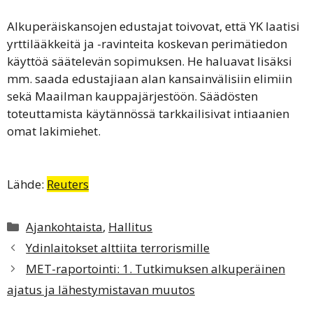
Alkuperäiskansojen edustajat toivovat, että YK laatisi
yrttilääkkeitä ja -ravinteita koskevan perimätiedon
käyttöä säätelevän sopimuksen. He haluavat lisäksi
mm. saada edustajiaan alan kansainvälisiin elimiin
sekä Maailman kauppajärjestöön. Säädösten
toteuttamista käytännössä tarkkailisivat intiaanien
omat lakimiehet.
Lähde:
Reuters
Kategoriat
Ajankohtaista
,
Hallitus
Ydinlaitokset alttiita terrorismille
MET-raportointi: 1. Tutkimuksen alkuperäinen
ajatus ja lähestymistavan muutos