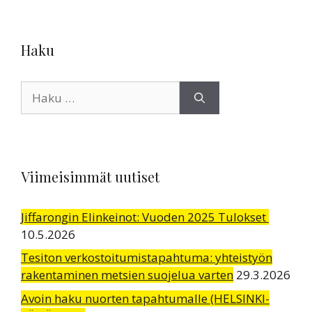
Haku
Haku:
Viimeisimmät uutiset
Jiffarongin Elinkeinot: Vuoden 2025 Tulokset
10.5.2026
Tesiton verkostoitumistapahtuma: yhteistyön
rakentaminen metsien suojelua varten
29.3.2026
Avoin haku nuorten tapahtumalle (HELSINKI-