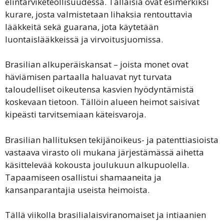
elintarviketeollisuudessa. Tällaisia ovat esimerkiksi
kurare, josta valmistetaan lihaksia rentouttavia
lääkkeitä sekä guarana, jota käytetään
luontaislääkkeissä ja virvoitusjuomissa.
Brasilian alkuperäiskansat – joista monet ovat
häviämisen partaalla haluavat nyt turvata
taloudelliset oikeutensa kasvien hyödyntämistä
koskevaan tietoon. Tällöin alueen heimot saisivat
kipeästi tarvitsemiaan käteisvaroja.
Brasilian hallituksen tekijänoikeus- ja patenttiasioista
vastaava virasto oli mukana järjestämässä aihetta
käsittelevää kokousta joulukuun alkupuolella.
Tapaamiseen osallistui shamaaneita ja
kansanparantajia useista heimoista.
Tällä viikolla brasilialaisviranomaiset ja intiaanien