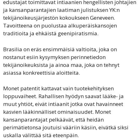
edustajat toimittavat intiaanien hengellisten johtajien
ja kansanparantajien laatiman julistuksen YK:n
tekijänoikeusjärjestön kokoukseen Geneveen.
Tavoitteena on puolustaa alkuperäiskansojen
traditioita ja ehkäistä geenipiratismia.
Brasilia on eräs ensimmäisiä valtioita, joka on
nostanut esiin kysymyksen perinnetiedon
tekijänoikeuksista ja ainoa maa, joka on tehnyt
asiassa konkreettisia aloitteita.
Monet patentit kattavat vain tuotekehityksen
loppuvaiheet. Rahallisen hyödyn saavat lääke- ja
muut yhtiöt, eivät intiaanit jotka ovat havainneet
kasvien lääkinnälliset ominaisuudet. Monet
kansanparantajat pelkäävät, että heidän
perimätietonsa joutuisi vääriin käsiin, eivätkä siksi
uskalla välittää sitä eteenpäin.