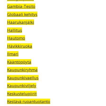
Gambia-Tesito
Globaali kehitys
Haarukanjälki
Hallitus
Hautomo
Hävikkiruoka
Ilmari
Kääntöpöytä
Kaupunkiryhmä
Kaupunkivaellus
Kaupunkiviljely
Keskustelupiirit
Kestävä ruoantuotanto