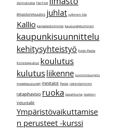
ilmasto
demokratia
HarFest
juhlat
ilmastonmuutos
julkinen tila
Kallio
kansalaistoiminta
kaupungistuminen
kaupunkisuunnittelu
kehitysyhteistyö
Keski-Pasila
koulutus
Konepaja-alue
kulutus
liikenne
luonnonsuojelu
minitalot
megakaupungit
Pasila
rakentaminen
ruoka
ratapihavisio
tapahtuma
teatteri
Veturitallit
Ympäristövaikuttamise
n perusteet -kurssi