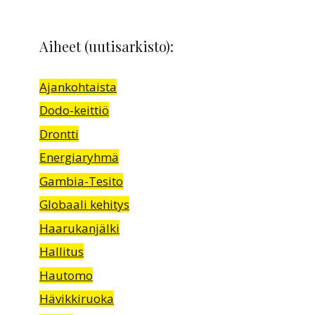
Aiheet (uutisarkisto):
Ajankohtaista
Dodo-keittiö
Drontti
Energiaryhmä
Gambia-Tesito
Globaali kehitys
Haarukanjälki
Hallitus
Hautomo
Hävikkiruoka