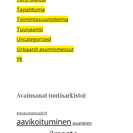
Tapahtuma
Toimintasuunnitelma
Tuunaamo
Uncategorized
Urbaanit asumismessut
YK
Avainsanat (uutisarkisto):
#dodonhallitus2019
aavikoituminen
asuminen