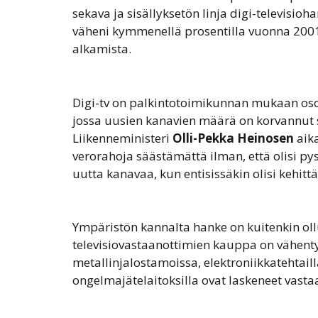
sekava ja sisällyksetön linja digi-televisi
väheni kymmenellä prosentilla vuonna 2001,
alkamista.
Digi-tv on palkintotoimikunnan mukaan osoit
jossa uusien kanavien määrä on korvannut si
Liikenneministeri
Olli-Pekka Heinosen
aika
verorahoja säästämättä ilman, että olisi p
uutta kanavaa, kun entisissäkin olisi kehitt
Ympäristön kannalta hanke on kuitenkin ollu
televisiovastaanottimien kauppa on vähenty
metallinjalostamoissa, elektroniikkatehtail
ongelmajätelaitoksilla ovat laskeneet vastaa