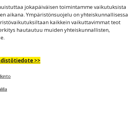
muistuttaa jokapäiväisen toimintamme vaikutuksista
iden aikana. Ympäristönsuojelu on yhteiskunnallisessa
ristövaikutuksiltaan kaikkein vaikuttavimmat teot
rkitys hautautuu muiden yhteiskunnallisten,
e.
hdistötiedote >>
lkinto
illa