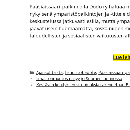
Pääsiäissaari-palkinnolla Dodo ry haluaa 
nykyisenä ympäristöpalkintojen ja -tittele
keskustelussa jatkuvasti esillä, mutta ympä
jäävät usein huomaamatta, koska niiden me
taloudellisten ja sosiaalisten vaikutusten all
Lue le
Kategoriat
Ajankohtaista
,
Lehdistötiedote
,
Pääsiäissaari-pa
Ilmastonmuutos näkyy jo Suomen luonnossa
Kestävän kehityksen sitoumuksia rakennetaan Bal