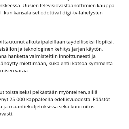
ohankkeessa. Uusien televisiovastaanottimien kauppa
 kun kansalaiset odottivat digi-tv-lähetysten
tautunut alkutaipaleillaan täydelliseksi flopiksi,
sällön ja teknologinen kehitys järjen käytön.
na hanketta valmisteltiin innoittuneesti ja
ysähdytty miettimään, kuka ehtii katsoa kymmentä
ämisen varaa.
t toistaiseksi pelkästään myönteinen, sillä
nyt 25 000 kappaleella edellisvuodesta. Päästöt
la ja maantiekuljetuksissa sekä kuormitus
vasti.