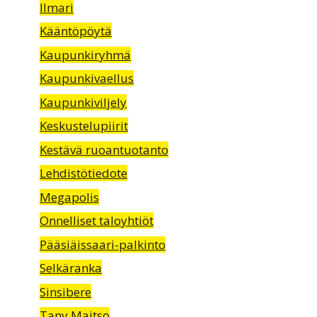
Ilmari
Kääntöpöytä
Kaupunkiryhmä
Kaupunkivaellus
Kaupunkiviljely
Keskustelupiirit
Kestävä ruoantuotanto
Lehdistötiedote
Megapolis
Onnelliset taloyhtiöt
Pääsiäissaari-palkinto
Selkäranka
Sinsibere
Tany Maitso