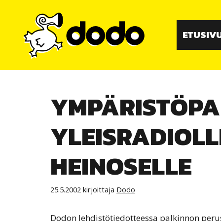
Siirry
sisältöön
ETUSIV
YMPÄRISTÖPA
YLEISRADIOLL
HEINOSELLE
25.5.2002
kirjoittaja
Dodo
Dodon lehdistötiedotteessa palkinnon perus