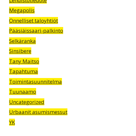
Lehdistötiedote
Megapolis
Onnelliset taloyhtiöt
Pääsiäissaari-palkinto
Selkäranka
Sinsibere
Tany Maitso
Tapahtuma
Toimintasuunnitelma
Tuunaamo
Uncategorized
Urbaanit asumismessut
YK