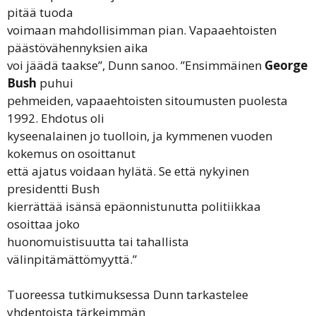
pitää tuoda
voimaan mahdollisimman pian. Vapaaehtoisten
päästövähennyksien aika
voi jäädä taakse”, Dunn sanoo. ”Ensimmäinen
George
Bush
puhui
pehmeiden, vapaaehtoisten sitoumusten puolesta
1992. Ehdotus oli
kyseenalainen jo tuolloin, ja kymmenen vuoden
kokemus on osoittanut
että ajatus voidaan hylätä. Se että nykyinen
presidentti Bush
kierrättää isänsä epäonnistunutta politiikkaa
osoittaa joko
huonomuistisuutta tai tahallista
välinpitämättömyyttä.”
Tuoreessa tutkimuksessa Dunn tarkastelee
yhdentoista tärkeimmän