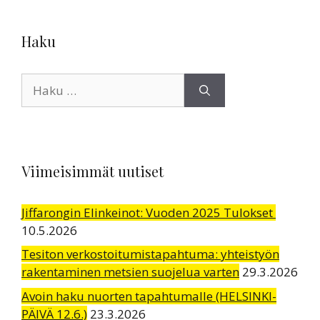
Haku
Haku:
Viimeisimmät uutiset
Jiffarongin Elinkeinot: Vuoden 2025 Tulokset
10.5.2026
Tesiton verkostoitumistapahtuma: yhteistyön
rakentaminen metsien suojelua varten
29.3.2026
Avoin haku nuorten tapahtumalle (HELSINKI-
PÄIVÄ 12.6.)
23.3.2026