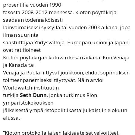
prosentilla vuoden 1990
tasosta 2008-2012 mennessä. Kioton pöytäkirja
saadaan todennäköisesti
lainvoimaiseksi syksyllä tai vuoden 2003 aikana, jopa
ilman suurinta
saastuttajaa Yhdysvaltoja. Euroopan unioni ja Japani
ovat ratifioineet
Kioton pöytäkirjan kuluvan kesän aikana. Kun Venäjä
ja Kanada tai
Venäjä ja Puola liittyvät joukkoon, ehdot sopimuksen
toimeenpanemiseksi täyttyvät. Näin arvioi
Worldwatch-instituutin
tutkija
Seth Dunn
, jonka tutkimus Rion
ympäristökokouksen
jälkeisestä ympäristöpolitiikasta julkaistiin elokuun
alussa.
”Kioton protokolla ja sen lakisääteiset velvoitteet