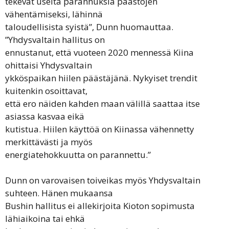
tekevät useita parannuksia päästöjen
vähentämiseksi, lähinnä
taloudellisista syistä”, Dunn huomauttaa.
”Yhdysvaltain hallitus on
ennustanut, että vuoteen 2020 mennessä Kiina
ohittaisi Yhdysvaltain
ykköspaikan hiilen päästäjänä. Nykyiset trendit
kuitenkin osoittavat,
että ero näiden kahden maan välillä saattaa itse
asiassa kasvaa eikä
kutistua. Hiilen käyttöä on Kiinassa vähennetty
merkittävästi ja myös
energiatehokkuutta on parannettu.”
Dunn on varovaisen toiveikas myös Yhdysvaltain
suhteen. Hänen mukaansa
Bushin hallitus ei allekirjoita Kioton sopimusta
lähiaikoina tai ehkä