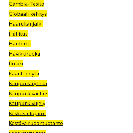
Gambia-Tesito
Globaali kehitys
Haarukanjälki
Hallitus
Hautomo
Hävikkiruoka
Ilmari
Kääntöpöytä
Kaupunkiryhmä
Kaupunkivaellus
Kaupunkiviljely
Keskustelupiirit
Kestävä ruoantuotanto