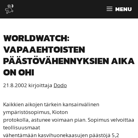
Siirry
MENU
sisältöön
WORLDWATCH:
VAPAAEHTOISTEN
PÄÄSTÖVÄHENNYKSIEN AIKA
ON OHI
21.8.2002
kirjoittaja
Dodo
Kaikkien aikojen tärkein kansainvälinen
ympäristösopimus, Kioton
protokolla, astunee voimaan pian. Sopimus velvoittaa
teollisuusmaat
vähentämään kasvihuonekaasujen päästöjä 5,2