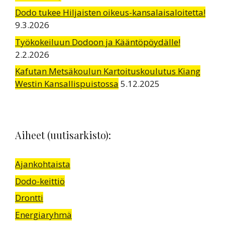
Dodo tukee Hiljaisten oikeus-kansalaisaloitetta!
9.3.2026
Työkokeiluun Dodoon ja Kääntöpöydälle!
2.2.2026
Kafutan Metsäkoulun Kartoituskoulutus Kiang
Westin Kansallispuistossa
5.12.2025
Aiheet (uutisarkisto):
Ajankohtaista
Dodo-keittiö
Drontti
Energiaryhmä