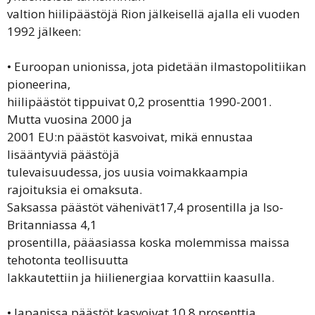
valtion hiilipäästöjä Rion jälkeisellä ajalla eli vuoden
1992 jälkeen:
• Euroopan unionissa, jota pidetään ilmastopolitiikan
pioneerina,
hiilipäästöt tippuivat 0,2 prosenttia 1990-2001.
Mutta vuosina 2000 ja
2001 EU:n päästöt kasvoivat, mikä ennustaa
lisääntyviä päästöjä
tulevaisuudessa, jos uusia voimakkaampia
rajoituksia ei omaksuta.
Saksassa päästöt vähenivät17,4 prosentilla ja Iso-
Britanniassa 4,1
prosentilla, pääasiassa koska molemmissa maissa
tehotonta teollisuutta
lakkautettiin ja hiilienergiaa korvattiin kaasulla.
• Japanissa päästöt kasvoivat 10,8 prosenttia,