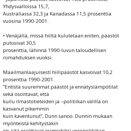
Yhdysvalloissa 15,7,
Australiassa 32,3 ja Kanadassa 11,5 prosenttia
vuosina 1990-2001.
• Venäjällä, missä hiiltä kulutetaan eniten, päästöt
putosivat 30,5
prosenttia, lähinnä 1990-luvun taloudellisen
romahduksen vuoksi.
Maailmanlaajuisesti hiilipäästöt kasvoivat 10,2
prosenttia 1990-2001.
”Entistä suuremmat päästöt ja ennätyslämpötilat
sekä osoittavat, että
kuilu ilmastotieteiden ja –politiikan välillä on
kasvanut pikemmin
kuin kaventunut”, Dunn sanoo. Dunnin mukaan
myönteistä kehitystäkin
on, sitä osoittavat esimerkiksi veropolitiikan