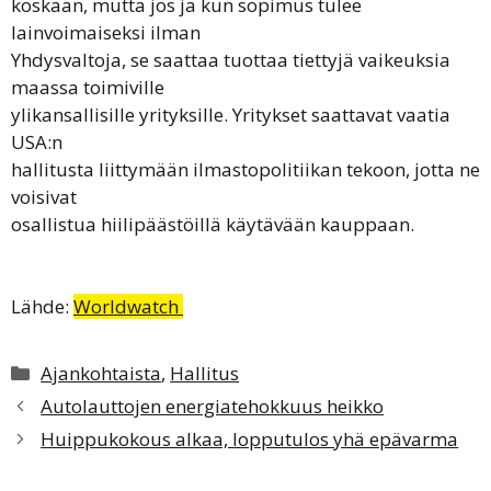
koskaan, mutta jos ja kun sopimus tulee
lainvoimaiseksi ilman
Yhdysvaltoja, se saattaa tuottaa tiettyjä vaikeuksia
maassa toimiville
ylikansallisille yrityksille. Yritykset saattavat vaatia
USA:n
hallitusta liittymään ilmastopolitiikan tekoon, jotta ne
voisivat
osallistua hiilipäästöillä käytävään kauppaan.
Lähde:
Worldwatch
Kategoriat
Ajankohtaista
,
Hallitus
Autolauttojen energiatehokkuus heikko
Huippukokous alkaa, lopputulos yhä epävarma