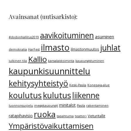
Avainsanat (uutisarkisto):
aavikoituminen
asuminen
#dodonhallitus2019
ilmasto
juhlat
ilmastonmuutos
demokratia
HarFest
Kallio
julkinen tila
kansalaistoiminta
kaupungistuminen
kaupunkisuunnittelu
kehitysyhteistyö
Keski-Pasila
Konepaja-alue
kulutus
koulutus
liikenne
minitalot
luonnonsuojelu
megakaupungit
Pasila
rakentaminen
ruoka
ratapihavisio
Veturitallit
tapahtuma
teatteri
Ympäristövaikuttamisen