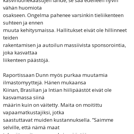
kasvihuonekaasujen lähde, se saa edelleen hyvin
vähän huomiota
osakseen. Ongelma pahenee varsinkin tieliikenteen
suhteen ja ennen
muuta kehitysmaissa. Hallitukset eivät ole hillinneet
teiden
rakentamisen ja autoilun massiivista sponsorointia,
joka kasvattaa
liikenteen päästöjä.
Raportissaan Dunn myös purkaa muutamia
ilmastomyyttejä. Hänen mukaansa
Kiinan, Brasilian ja Intian hiilipäästöt eivät ole
kasvamassa siinä
määrin kuin on väitetty. Maita on moitittu
vapaamatkustajiksi, jotka
saastuttavat muiden kustannuksella. ”Saimme
selville, että nämä maat